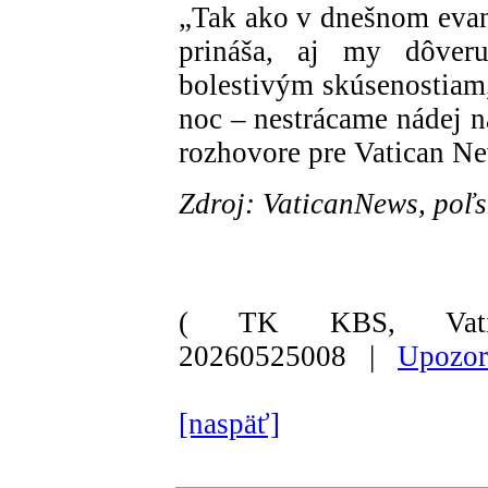
„Tak ako v dnešnom evanj
prináša, aj my dôver
bolestivým skúsenostiam,
noc – nestrácame nádej n
rozhovore pre Vatican N
Zdroj: VaticanNews, poľs
( TK KBS, Vati
20260525008 |
Upozor
[naspäť]