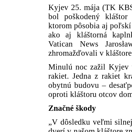
Kyjev 25. mája (TK KBS
bol poškodený kláštor
ktorom pôsobia aj poľskí
ako aj kláštorná kapln
Vatican News Jarosła
zhromažďovali v kláštore
Minulú noc zažil Kyjev 
rakiet. Jedna z rakiet k
obytnú budovu – desaťp
oproti kláštoru otcov do
Značné škody
„V dôsledku veľmi silnej
dverí v našom kláštore z