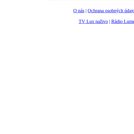
O nás
|
Ochrana osobných údaj
TV Lux naživo
|
Rádio Lum