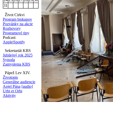
31
Život Cirkvi
Program biskupov
Pozvánky na akcie
Rozhovory
Programové tipy
Podcast:
Apple
|
Spotify
Sekretariát KBS
Jubilejný rok 2025
Synoda
Zamyslenia KBS
Pápež Lev XIV.
Životopis
Generálne audiencie
Anjel Pána
[audio]
Urbi et Orbi
Aktivity