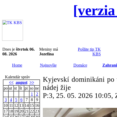
[verzia
Dnes je
štvrtok 06.
Meniny má
Pošlite tip TK
08. 2026
Jozefína
KBS
Home
Najnovšie
Domáce
Zahrani
Kalendár správ
Kyjevskí dominikáni po 
<<
august
>>
nádej žije
po
ut
st
št
pi
so
ne
1
2
P:3, 25. 05. 2026 10:05
3
4
5
6
7
8
9
10
11
12
13
14
15
16
17
18
19
20
21
22
23
24
25
26
27
28
29
30