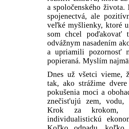
a spoločenského života. 
spojenectvá, ale pozitív
veľké myšlienky, ktoré u
som chcel poďakovať t
odvážnym nasadením ako p
a upriamili pozornosť n
popieraná. Myslím najmä
Dnes už všetci vieme, že
tak, ako strážime dver
pokušenia moci a obohac
znečisťujú zem, vodu, 
Krok za krokom, a
individualistickú eko
Koľko odpadu, koľko p