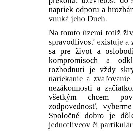
prekonať uzavretosť do 
napriek odporu a hrozbám
vnuká jeho Duch.
Na tomto území totiž živo
spravodlivosť existuje a
sa pre život a oslobod
kompromisoch a odkl
rozhodnutí je vždy skry
nariekanie a zvaľovani
nezákonnosti a začiatk
všetkým chcem pov
zodpovednosť, vyberme 
Spoločné dobro je dôle
jednotlivcov či partikulá