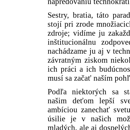
napredovaniu technokrati
Sestry, bratia, táto par
stojí pri zrode množiacic
zdroje; vidíme ju zakažd
inštitucionálnu zodpov
nachádzame ju aj v techn
závratným ziskom nieko
ich práci a ich budúcno
musí sa začať naším poh
Podľa niektorých sa st
našim deťom lepší sv
ambíciou zanechať svet
úsilie je v našich mož
mladých, ale aj dospelých;