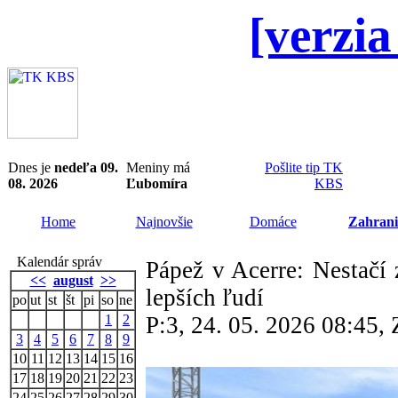
[verzia
Dnes je
nedeľa 09.
Meniny má
Pošlite tip TK
08. 2026
Ľubomíra
KBS
Home
Najnovšie
Domáce
Zahrani
Kalendár správ
Pápež v Acerre: Nestačí 
<<
august
>>
lepších ľudí
po
ut
st
št
pi
so
ne
1
2
P:3, 24. 05. 2026 08:45
3
4
5
6
7
8
9
10
11
12
13
14
15
16
17
18
19
20
21
22
23
24
25
26
27
28
29
30