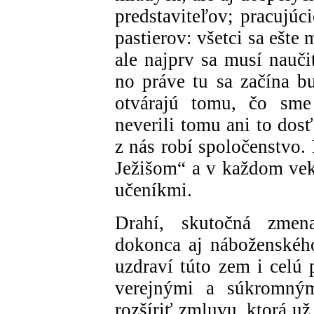
predstaviteľov; pracujúc
pastierov: všetci sa ešt
ale najprv sa musí nauči
no práve tu sa začína bu
otvárajú tomu, čo sme 
neverili tomu ani to dosť
z nás robí spoločenstvo.
Ježišom“ a v každom veku
učeníkmi.
Drahí, skutočná zmen
dokonca aj náboženskéh
uzdraví túto zem i celú 
verejnými a súkromným
rozšíriť zmluvu, ktorá u