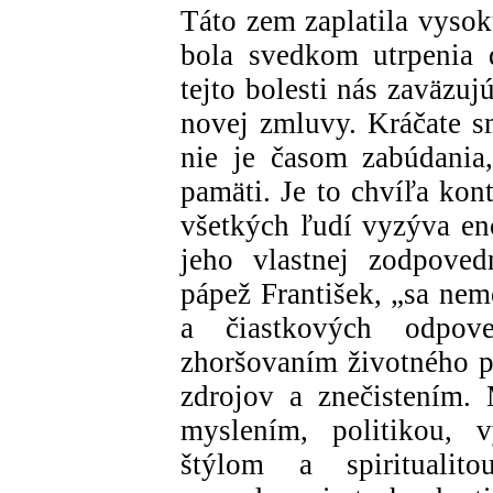
Táto zem zaplatila vysok
bola svedkom utrpenia 
tejto bolesti nás zaväzu
novej zmluvy. Kráčate s
nie je časom zabúdania,
pamäti. Je to chvíľa ko
všetkých ľudí vyzýva en
jeho vlastnej zodpovedn
pápež František, „sa nem
a čiastkových odpov
zhoršovaním životného p
zdrojov a znečistením.
myslením, politikou,
štýlom a spiritualit