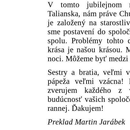
V tomto jubilejnom r
Talianska, nám práve Chu
je založený na starostli
sme postavení do spoloč
spolu. Problémy tohto 
krása je našou krásou. 
noci. Môžeme byť medzi t
Sestry a bratia, veľmi 
pápeža veľmi vzácna! 
zverujem každého z v
budúcnosť vašich spoloč
rannej. Ďakujem!
Preklad Martin Jarábek