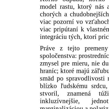
model rastu, ktorý nás 
chorých a chudobnejších
viac pozorní vo vzťahoch
viac pripútaní k vlastné
integráciu tých, ktorí pri
Práve z tejto premen
spoločenstva: prostrední
zmysel pre mieru, nie d
hraníc; ktoré majú záľub
smäd po spravodlivosti 
blízko ľudskému srdcu,
stvoril, znamená tú
inkluzívnejšie, jed
marginalizáciou a polariz