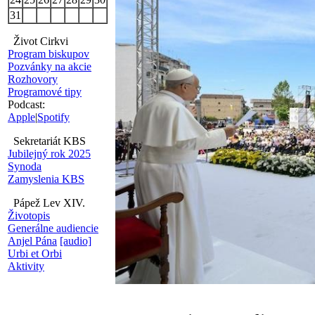
31
Život Cirkvi
Program biskupov
Pozvánky na akcie
Rozhovory
Programové tipy
Podcast:
Apple
|
Spotify
Sekretariát KBS
Jubilejný rok 2025
Synoda
Zamyslenia KBS
Pápež Lev XIV.
Životopis
Generálne audiencie
Anjel Pána
[audio]
Urbi et Orbi
Aktivity