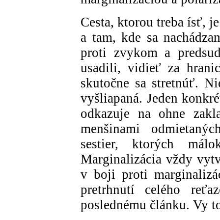
Cesta, ktorou treba ísť, j
a tam, kde sa nachádza
proti zvykom a predsu
usadili, vidieť za hrani
skutočne sa stretnúť. N
vyšliapaná. Jeden konkré
odkazuje na ohne zakla
menšinami odmietanýc
sestier, ktorých mál
Marginalizácia vždy vytv
v boji proti marginalizá
pretrhnutí celého reťa
poslednému článku. Vy to