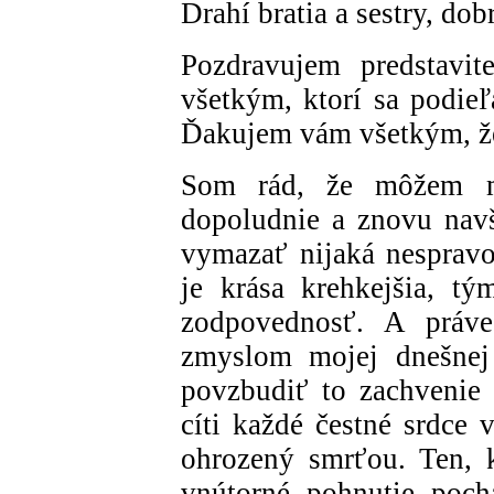
Drahí bratia a sestry, do
Pozdravujem predstavit
všetkým, ktorí sa podieľ
Ďakujem vám všetkým, že
Som rád, že môžem me
dopoludnie a znovu navš
vymazať nijaká nespravo
je krása krehkejšia, tý
zodpovednosť. A práve 
zmyslom mojej dnešnej 
povzbudiť to zachvenie 
cíti každé čestné srdce 
ohrozený smrťou. Ten, k
vnútorné pohnutie poch