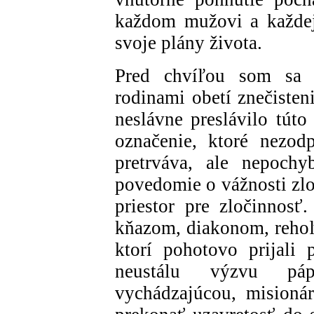
každom mužovi a každej
svoje plány života.
Pred chvíľou som sa v
rodinami obetí znečisten
neslávne preslávilo túto
označenie, ktoré nezod
pretrváva, ale nepoch
povedomie o vážnosti zlo
priestor pre zločinnos
kňazom, diakonom, rehoľ
ktorí pohotovo prijali 
neustálu výzvu pá
vychádzajúcou, misioná