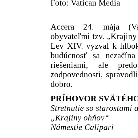
Foto: Vatican Media
Accera 24. mája (Va
obyvateľmi tzv. „Krajiny
Lev XIV. vyzval k hlbok
budúcnosť sa nezačína 
riešeniami, ale pre
zodpovednosti, spravodli
dobro.
PRÍHOVOR SVÄTÉH
Stretnutie so starostami 
„Krajiny ohňov“
Námestie Calipari