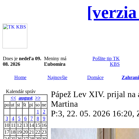
[verzia
Dnes je
nedeľa 09.
Meniny má
Pošlite tip TK
08. 2026
Ľubomíra
KBS
Home
Najnovšie
Domáce
Zahrani
Kalendár správ
Pápež Lev XIV. prijal na
<<
august
>>
Martina
po
ut
st
št
pi
so
ne
1
2
P:3, 22. 05. 2026 16:20
3
4
5
6
7
8
9
10
11
12
13
14
15
16
17
18
19
20
21
22
23
24
25
26
27
28
29
30