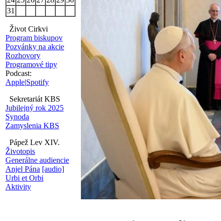
31
Život Cirkvi
Program biskupov
Pozvánky na akcie
Rozhovory
Programové tipy
Podcast:
Apple
|
Spotify
Sekretariát KBS
Jubilejný rok 2025
Synoda
Zamyslenia KBS
Pápež Lev XIV.
Životopis
Generálne audiencie
Anjel Pána
[audio]
Urbi et Orbi
Aktivity