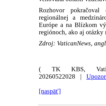
Rozhovor pokračoval 
regionálnej a medzináro
Európe a na Blízkom vý
regiónoch, ako aj otázky 
Zdroj: VaticanNews, angl
( TK KBS, Vati
20260522028 |
Upozor
[naspäť]