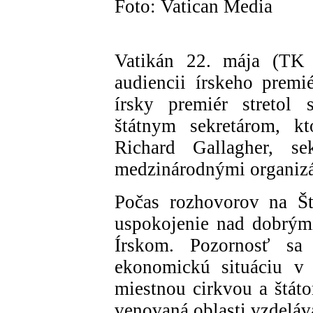
Foto: Vatican Media
Vatikán 22. mája (TK
audiencii írskeho premi
írsky premiér stretol 
štátnym sekretárom, kt
Richard Gallagher, s
medzinárodnými organizá
Počas rozhovorov na Št
uspokojenie nad dobrým
Írskom. Pozornosť sa 
ekonomickú situáciu v 
miestnou cirkvou a štát
venovaná oblasti vzdeláv