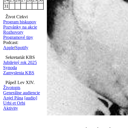
31
Život Cirkvi
Program biskupov
Pozvánky na akcie
Rozhovory
Programové tipy
Podcast:
Apple
|
Spotify
Sekretariát KBS
Jubilejný rok 2025
Synoda
Zamyslenia KBS
Pápež Lev XIV.
Životopis
Generálne audiencie
Anjel Pána
[audio]
Urbi et Orbi
Aktivity