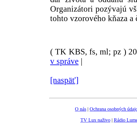
Organizátori pozývajú vš
tohto vzorového kňaza a 
( TK KBS, fs, ml; pz )
2
v správe
|
[naspäť]
O nás
|
Ochrana osobných údaj
TV Lux naživo
|
Rádio Lum