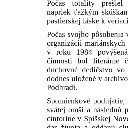
Počas totality prešiel
napriek ťažkým skúškam
pastierskej láske k veriac
Počas svojho pôsobenia 
organizácii mariánskych 
v roku 1984 povýšená 
činnosti bol literárne
duchovné dedičstvo vo 
dodnes uložené v archív
Podhradí.
Spomienkové podujatie, 
svätej omši a následnú 
cintoríne v Spišskej Nov
dar života a oddanú sl