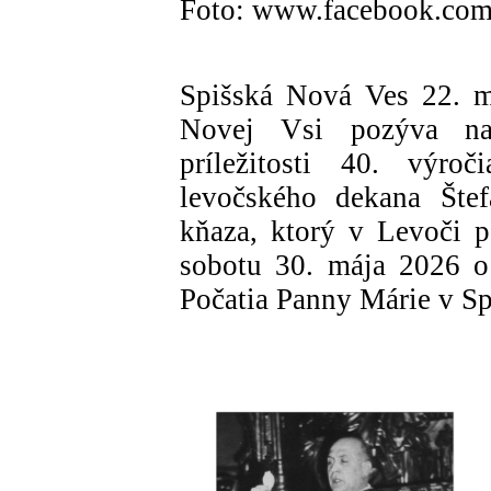
Foto: www.facebook.com/
Spišská Nová Ves 22. m
Novej Vsi pozýva na
príležitosti 40. výro
levočského dekana Štef
kňaza, ktorý v Levoči pô
sobotu 30. mája 2026 o
Počatia Panny Márie v Sp