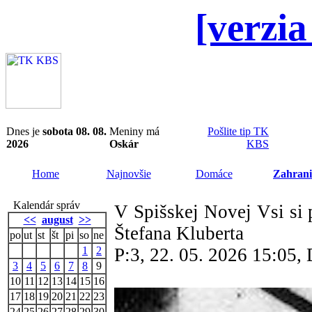
[verzia
Dnes je
sobota 08. 08.
Meniny má
Pošlite tip TK
2026
Oskár
KBS
Home
Najnovšie
Domáce
Zahrani
Kalendár správ
V Spišskej Novej Vsi si 
<<
august
>>
Štefana Kluberta
po
ut
st
št
pi
so
ne
1
2
P:3, 22. 05. 2026 15:05
3
4
5
6
7
8
9
10
11
12
13
14
15
16
17
18
19
20
21
22
23
24
25
26
27
28
29
30