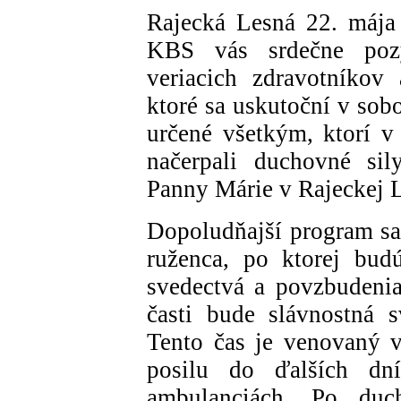
Rajecká Lesná 22. mája
KBS vás srdečne pozý
veriacich zdravotníkov
ktoré sa uskutoční v sob
určené všetkým, ktorí v 
načerpali duchovné sil
Panny Márie v Rajeckej 
Dopoludňajší program sa
ruženca, po ktorej bud
svedectvá a povzbudeni
časti bude slávnostná 
Tento čas je venovaný v
posilu do ďalších dn
ambulanciách. Po du