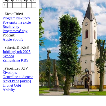
31
Život Cirkvi
Program biskupov
Pozvánky na akcie
Rozhovory
Programové tipy
Podcast:
Apple
|
Spotify
Sekretariát KBS
Jubilejný rok 2025
Synoda
Zamyslenia KBS
Pápež Lev XIV.
Životopis
Generálne audiencie
Anjel Pána
[audio]
Urbi et Orbi
Aktivity