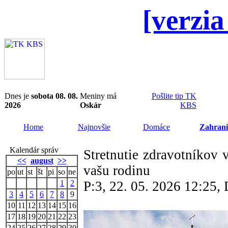
[verzia
Dnes je
sobota 08. 08.
Meniny má
Pošlite tip TK
2026
Oskár
KBS
Home
Najnovšie
Domáce
Zahrani
Kalendár správ
Stretnutie zdravotníkov 
<<
august
>>
vašu rodinu
po
ut
st
št
pi
so
ne
1
2
P:3, 22. 05. 2026 12:25
3
4
5
6
7
8
9
10
11
12
13
14
15
16
17
18
19
20
21
22
23
24
25
26
27
28
29
30