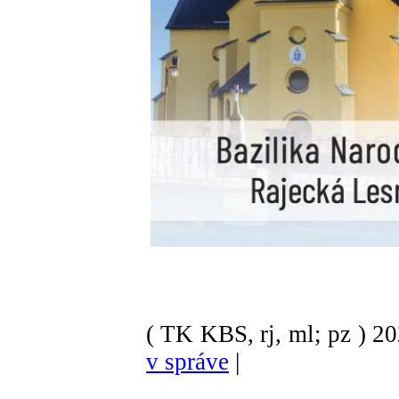
( TK KBS, rj, ml; pz )
2
v správe
|