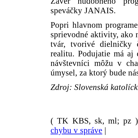
Záver hudobného pro
speváčky JANAIS.
Popri hlavnom programe
sprievodné aktivity, ako
tvár, tvorivé dielničky
realitu. Podujatie má aj
návštevníci môžu v cha
úmysel, za ktorý bude ná
Zdroj: Slovenská katolíc
( TK KBS, sk, ml; pz )
chybu v správe
|