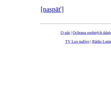
[naspäť]
O nás
|
Ochrana osobných údaj
TV Lux naživo
|
Rádio Lum