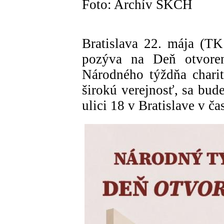
Foto: Archív SKCH
Bratislava 22. mája (TK
pozýva na Deň otvoren
Národného týždňa charity
širokú verejnosť, sa bud
ulici 18 v Bratislave v č