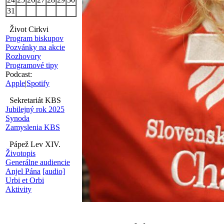
31
Život Cirkvi
Program biskupov
Pozvánky na akcie
Rozhovory
Programové tipy
Podcast:
Apple
|
Spotify
Sekretariát KBS
Jubilejný rok 2025
Synoda
Zamyslenia KBS
Pápež Lev XIV.
Životopis
Generálne audiencie
Anjel Pána
[audio]
Urbi et Orbi
Aktivity