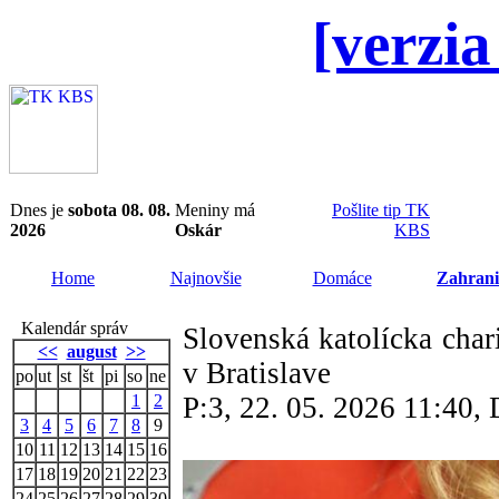
[verzia
Dnes je
sobota 08. 08.
Meniny má
Pošlite tip TK
2026
Oskár
KBS
Home
Najnovšie
Domáce
Zahrani
Kalendár správ
Slovenská katolícka char
<<
august
>>
v Bratislave
po
ut
st
št
pi
so
ne
1
2
P:3, 22. 05. 2026 11:40
3
4
5
6
7
8
9
10
11
12
13
14
15
16
17
18
19
20
21
22
23
24
25
26
27
28
29
30