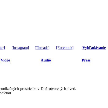
ter]
[Instagram]
[Threads]
[Facebook]
Vyhľadávanie
Video
Audio
Press
omunikačných prostriedkov Deň otvorených dverí.
adíciou.