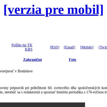
[verzia pre mobil]
Pošlite tip TK
[RSS]
[Email]
[Mobile]
[Twit
KBS
Zahraničné
Foto
verejnosť v Bratislave
viny pripravili pri príležitosti 60. svetového dňa spoločenských k
ie, stretnúť sa s redaktormi a spoznať históriu periodika s 176-ročnou tr