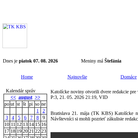
Dnes je
piatok 07. 08. 2026
Meniny má
Štefánia
Home
Najnovšie
Domáce
Kalendár správ
Katolícke noviny otvorili dvere redakcie pre 
<<
august
>>
P:3, 21. 05. 2026 21:19, VID
po
ut
st
št
pi
so
ne
1
2
Bratislava 21. mája (TK KBS) Katolícke no
3
4
5
6
7
8
9
Návštevníci si mohli pozrieť zákulisie redakc
10
11
12
13
14
15
16
17
18
19
20
21
22
23
24
25
26
27
28
29
30