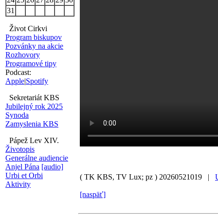
31
Život Cirkvi
Program biskupov
Pozvánky na akcie
Rozhovory
Programové tipy
Podcast:
Apple
|
Spotify
Sekretariát KBS
Jubilejný rok 2025
Synoda
Zamyslenia KBS
Pápež Lev XIV.
Životopis
Generálne audiencie
Anjel Pána
[audio]
Urbi et Orbi
( TK KBS, TV Lux; pz )
20260521019 |
Aktivity
[naspäť]