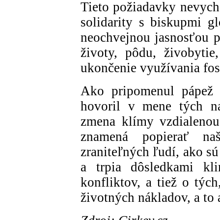
Tieto požiadavky nevych
solidarity s biskupmi g
neochvejnou jasnosťou p
životy, pôdu, živobyti
ukončenie využívania fos
Ako pripomenul pápež
hovoril v mene tých naj
zmena klímy vzdialenou
znamená popierať na
zraniteľných ľudí, ako sú
a trpia dôsledkami kli
konfliktov, a tiež o tých
životných nákladov, a to 