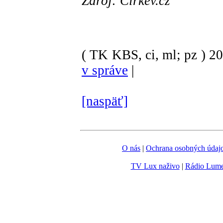
Zdroj: Cirkev.cz
( TK KBS, ci, ml; pz )
2
v správe
|
[naspäť]
O nás
|
Ochrana osobných údaj
TV Lux naživo
|
Rádio Lum