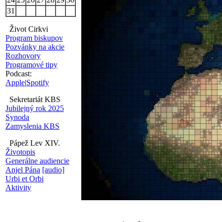
31
Život Cirkvi
Program biskupov
Pozvánky na akcie
Rozhovory
Programové tipy
Podcast:
Apple
|
Spotify
Sekretariát KBS
Jubilejný rok 2025
Synoda
Zamyslenia KBS
Pápež Lev XIV.
Životopis
Generálne audiencie
Anjel Pána
[audio]
Urbi et Orbi
Aktivity