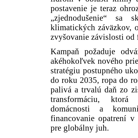
postavenie je teraz ohr
„zjednodušenie“ sa s
klimatických záväzkov, os
zvyšovanie závislosti od 
Kampaň požaduje odváž
akéhokoľvek nového pries
stratégiu postupného uko
do roku 2035, ropa do ro
palivá a trvalú daň zo z
transformáciu, ktorá 
domácnosti a komun
financovanie opatrení v
pre globálny juh.