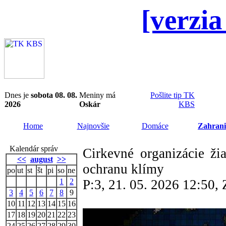
[verzia
Dnes je
sobota 08. 08.
Meniny má
Pošlite tip TK
2026
Oskár
KBS
Home
Najnovšie
Domáce
Zahrani
Kalendár správ
Cirkevné organizácie ž
<<
august
>>
ochranu klímy
po
ut
st
št
pi
so
ne
1
2
P:3, 21. 05. 2026 12:50
3
4
5
6
7
8
9
10
11
12
13
14
15
16
17
18
19
20
21
22
23
24
25
26
27
28
29
30