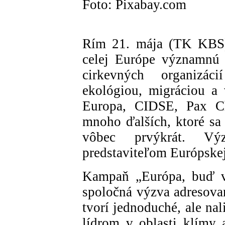
Foto: Pixabay.com
Rím 21. mája (TK KBS) 
celej Európe významnú 
cirkevných organizáci
ekológiou, migráciou a
Europa, CIDSE, Pax Ch
mnoho ďalších, ktoré sa
vôbec prvýkrát. Vý
predstaviteľom Európske
Kampaň „Európa, buď v
spoločná výzva adresovan
tvorí jednoduché, ale na
lídrom v oblasti klímy 