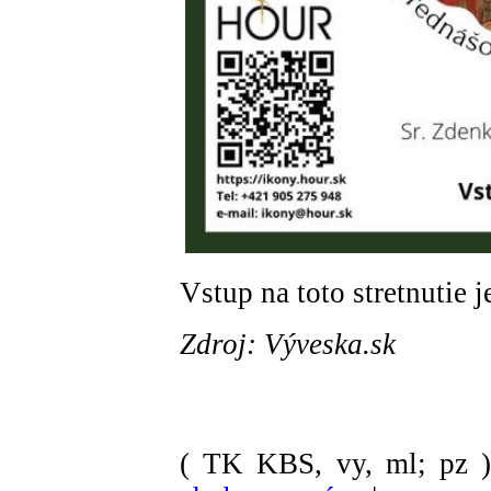
Vstup na toto stretnutie j
Zdroj: Výveska.sk
( TK KBS, vy, ml; pz 