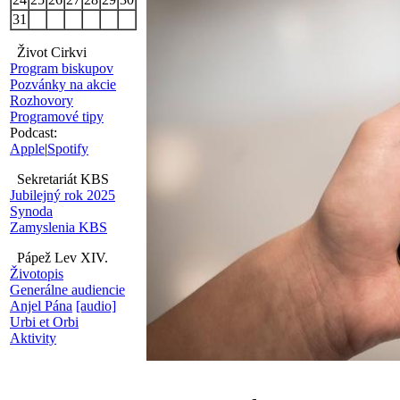
31
Život Cirkvi
Program biskupov
Pozvánky na akcie
Rozhovory
Programové tipy
Podcast:
Apple
|
Spotify
Sekretariát KBS
Jubilejný rok 2025
Synoda
Zamyslenia KBS
Pápež Lev XIV.
Životopis
Generálne audiencie
Anjel Pána
[audio]
Urbi et Orbi
Aktivity