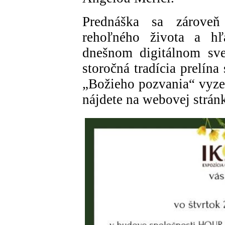
Prednáška sa zárove
rehoľného života a h
dnešnom digitálnom sve
storočná tradícia prelín
„Božieho pozvania“ vyzer
nájdete na webovej strá