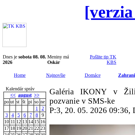
[verzia
Dnes je
sobota 08. 08.
Meniny má
Pošlite tip TK
2026
Oskár
KBS
Home
Najnovšie
Domáce
Zahrani
Kalendár správ
Galéria IKONY v Žil
<<
august
>>
pozvanie v SMS-ke
po
ut
st
št
pi
so
ne
1
2
P:3, 20. 05. 2026 09:36
3
4
5
6
7
8
9
10
11
12
13
14
15
16
17
18
19
20
21
22
23
24
25
26
27
28
29
30