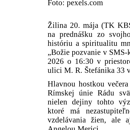
Foto: pexels.com
Žilina 20. mája (TK KB
na prednášku zo svojh
históriu a spiritualitu 
„Božie pozvanie v SMS-ke
2026 o 16:30 v priesto
ulici M. R. Štefánika 33 v
Hlavnou hostkou večera
Rímskej únie Rádu svät
nielen dejiny tohto vý
ktoré má nezastupiteľ
vzdelávania žien, ale a
Angelou Merici.