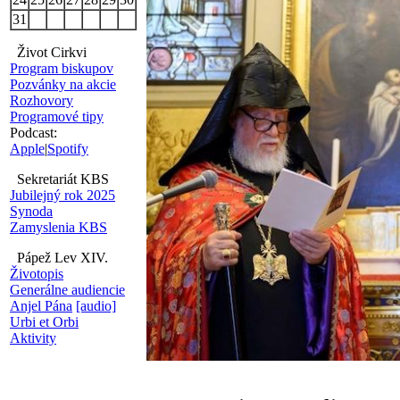
31
Život Cirkvi
Program biskupov
Pozvánky na akcie
Rozhovory
Programové tipy
Podcast:
Apple
|
Spotify
Sekretariát KBS
Jubilejný rok 2025
Synoda
Zamyslenia KBS
Pápež Lev XIV.
Životopis
Generálne audiencie
Anjel Pána
[audio]
Urbi et Orbi
Aktivity