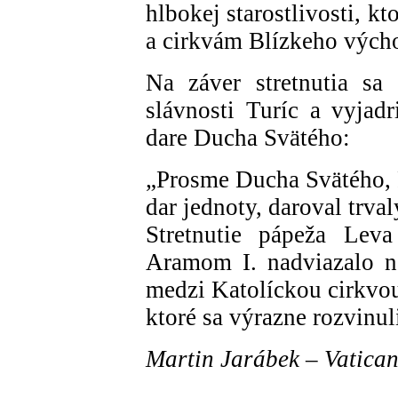
hlbokej starostlivosti, 
a cirkvám Blízkeho vých
Na záver stretnutia sa 
slávnosti Turíc a vyjad
dare Ducha Svätého:
„Prosme Ducha Svätého, P
dar jednoty, daroval trva
Stretnutie pápeža Lev
Aramom I. nadviazalo n
medzi Katolíckou cirkvo
ktoré sa výrazne rozvinu
Martin Jarábek – Vatica