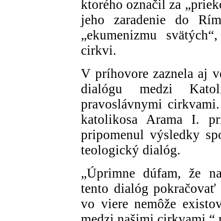
ktorého označil za „prie
jeho zaradenie do Rím
„ekumenizmu svätých“,
cirkvi.
V príhovore zaznela aj v
dialógu medzi Kato
pravoslávnymi cirkvami.
katolikosa Arama I. 
pripomenul výsledky sp
teologický dialóg.
„Úprimne dúfam, že na
tento dialóg pokračovať 
vo viere nemôže existo
medzi našimi cirkvami,“ 