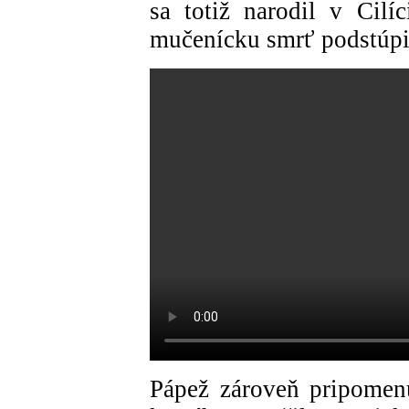
sa totiž narodil v Cilíc
mučenícku smrť podstúpi
Pápež zároveň pripomenu