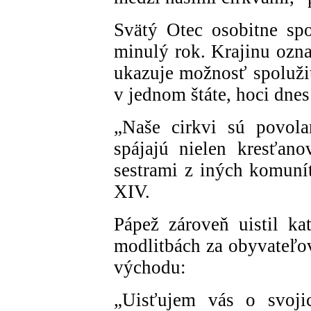
Svätý Otec osobitne spo
minulý rok. Krajinu ozna
ukazuje možnosť spolužit
v jednom štáte, hoci dne
„Naše cirkvi sú povola
spájajú nielen kresťan
sestrami z iných komunít
XIV.
Pápež zároveň uistil k
modlitbách za obyvateľo
východu:
„Uisťujem vás o svoji