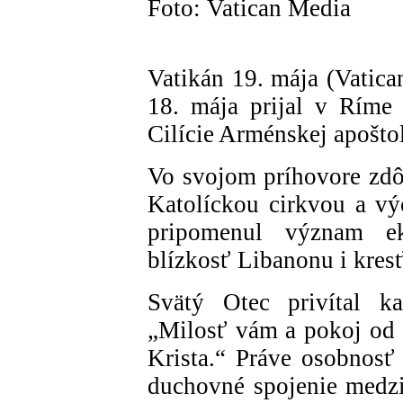
Foto: Vatican Media
Vatikán 19. mája (Vatic
18. mája prijal v Ríme 
Cilície Arménskej apoštol
Vo svojom príhovore zdô
Katolíckou cirkvou a v
pripomenul význam ek
blízkosť Libanonu i kre
Svätý Otec privítal ka
„Milosť vám a pokoj od 
Krista.“ Práve osobnosť 
duchovné spojenie medz