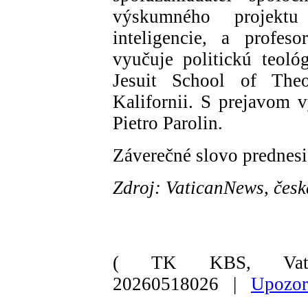
výskumného projektu 
inteligencie, a profes
vyučuje politickú teoló
Jesuit School of Theo
Kalifornii. S prejavom v
Pietro Parolin.
Záverečné slovo prednes
Zdroj: VaticanNews, česk
( TK KBS, Vati
20260518026 |
Upozor