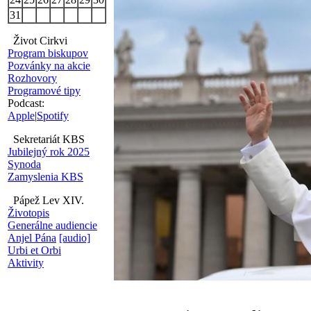
31
Život Cirkvi
Program biskupov
Pozvánky na akcie
Rozhovory
Programové tipy
Podcast:
Apple
|
Spotify
Sekretariát KBS
Jubilejný rok 2025
Synoda
Zamyslenia KBS
Pápež Lev XIV.
Životopis
Generálne audiencie
Anjel Pána
[audio]
Urbi et Orbi
Aktivity