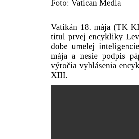
Foto: Vatican Media
Vatikán 18. mája (TK K
titul prvej encykliky Le
dobe umelej inteligenc
mája a nesie podpis pá
výročia vyhlásenia ency
XIII.