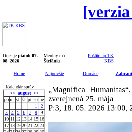
[verzia
Dnes je
piatok 07.
Meniny má
Pošlite tip TK
08. 2026
Štefánia
KBS
Home
Najnovšie
Domáce
Zahrani
Kalendár správ
„Magnifica Humanitas“,
<<
august
>>
zverejnená 25. mája
po
ut
st
št
pi
so
ne
1
2
P:3, 18. 05. 2026 13:00
3
4
5
6
7
8
9
10
11
12
13
14
15
16
17
18
19
20
21
22
23
24
25
26
27
28
29
30