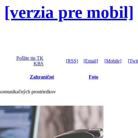
[verzia pre mobil]
Pošlite tip TK
[RSS]
[Email]
[Mobile]
[Twit
KBS
Zahraničné
Foto
 komunikačných prostriedkov