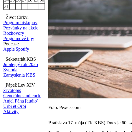
31
Život Cirkvi
Program biskupov
Pozvánky na akcie
Rozhovory
Programové tipy
Podcast:
Apple
|
Spotify
Sekretariát KBS
Jubilejný rok 2025
Synoda
Zamyslenia KBS
Pápež Lev XIV.
Životopis
Generálne audiencie
Anjel Pána
[audio]
Urbi et Orbi
Foto: Pexels.com
Aktivity
Bratislava 17. mája (TK KBS) Dnes je 60. 