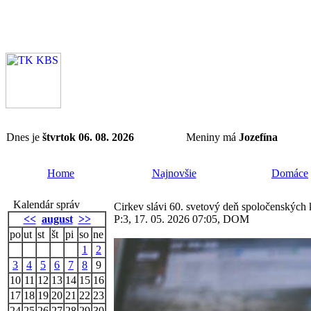
Dnes je
štvrtok 06. 08. 2026
Meniny má
Jozefína
Home
Najnovšie
Domáce
Kalendár správ
Cirkev slávi 60. svetový deň spoločenských
<<
august
>>
P:3, 17. 05. 2026 07:05, DOM
po
ut
st
št
pi
so
ne
1
2
3
4
5
6
7
8
9
10
11
12
13
14
15
16
17
18
19
20
21
22
23
24
25
26
27
28
29
30