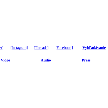
er]
[Instagram]
[Threads]
[Facebook]
Vyhľadávanie
Video
Audio
Press