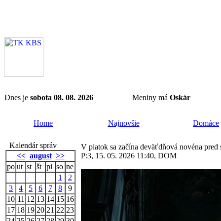
Dnes je
sobota 08. 08. 2026
Meniny má
Oskár
Home
Najnovšie
Domáce
Kalendár správ
V piatok sa začína deväťdňová novéna pred
<<
august
>>
P:3, 15. 05. 2026 11:40, DOM
po
ut
st
št
pi
so
ne
1
2
3
4
5
6
7
8
9
10
11
12
13
14
15
16
17
18
19
20
21
22
23
24
25
26
27
28
29
30