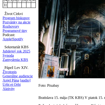
31
Život Cirkvi
Program biskupov
Pozvánky na akcie
Rozhovory
Programové tipy
Podcast:
Apple
|
Spotify
Sekretariát KBS
Jubilejný rok 2025
Synoda
Zamyslenia KBS
Pápež Lev XIV.
Životopis
Generálne audiencie
Anjel Pána
[audio]
Urbi et Orbi
Foto: Pixabay
Aktivity
Bratislava 15. mája (TK KBS) V piatok 15. 