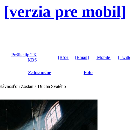
[verzia pre mobil]
Pošlite tip TK
[RSS]
[Email]
[Mobile]
[Twitt
KBS
Zahraničné
Foto
 slávnosťou Zoslania Ducha Svätého