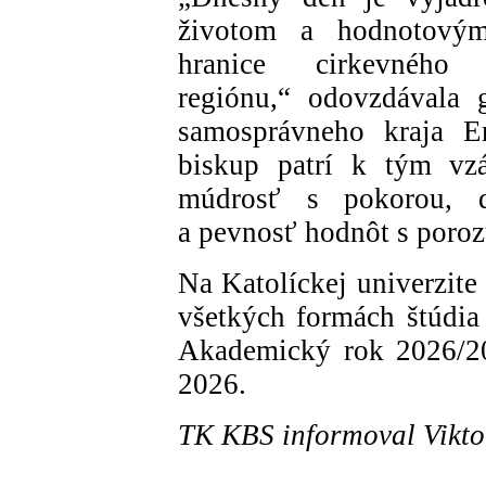
životom a hodnotovým
hranice cirkevnéh
regiónu,“ odovzdávala g
samosprávneho kraja Er
biskup patrí k tým vzá
múdrosť s pokorou, d
a pevnosť hodnôt s poro
Na Katolíckej univerzit
všetkých formách štúdia
Akademický rok 2026/20
2026.
TK KBS informoval Vikt