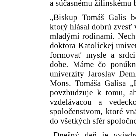
a súčasnému žilinskému 
„Biskup Tomáš Galis bo
ktorý hlásal dobrú zvesť
mladými rodinami. Nech 
doktora Katolíckej univ
formovať mysle a srdci
dobe. Máme čo ponúknuť
univerzity Jaroslav Dem
Mons. Tomáša Galisa „B
povzbudzuje k tomu, ab
vzdelávacou a vedecko
spoločenstvom, ktoré vná
do všetkých sfér spoločno
„Dnešný deň je vyjadr