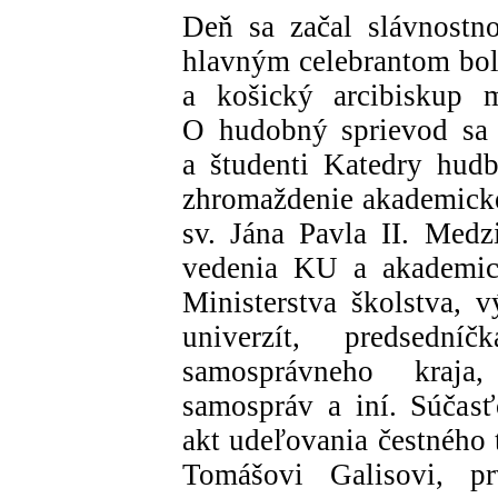
Deň sa začal slávnostn
hlavným celebrantom bo
a košický arcibiskup m
O hudobný sprievod sa 
a študenti Katedry hud
zhromaždenie akademickej
sv. Jána Pavla II. Med
vedenia KU a akademick
Ministerstva školstva, 
univerzít, predsedn
samosprávneho kraja, 
samospráv a iní. Súčas
akt udeľovania čestného 
Tomášovi Galisovi, 