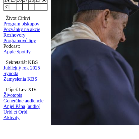
31
Život Cirkvi
Program biskupov
Pozvánky na akcie
Rozhovory
Programové tipy
Podcast:
Apple
|
Spotify
Sekretariát KBS
Jubilejný rok 2025
Synoda
Zamyslenia KBS
Pápež Lev XIV.
Životopis
Generálne audiencie
Anjel Pána
[audio]
Urbi et Orbi
Aktivity