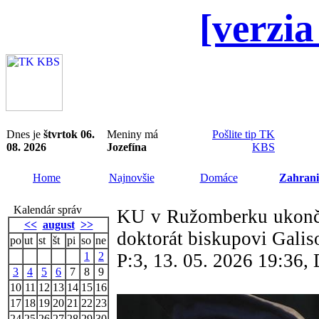
[verzia
Dnes je
štvrtok 06.
Meniny má
Pošlite tip TK
08. 2026
Jozefína
KBS
Home
Najnovšie
Domáce
Zahrani
Kalendár správ
KU v Ružomberku ukončil
<<
august
>>
doktorát biskupovi Galis
po
ut
st
št
pi
so
ne
1
2
P:3, 13. 05. 2026 19:36
3
4
5
6
7
8
9
10
11
12
13
14
15
16
17
18
19
20
21
22
23
24
25
26
27
28
29
30