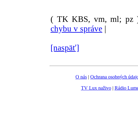
( TK KBS, vm, ml; pz 
chybu v správe
|
[naspäť]
O nás
|
Ochrana osobných údaj
TV Lux naživo
|
Rádio Lum