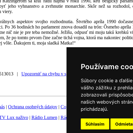
Ratzingerom sa kráľ radil najmä v roku 1990, keď belgický parlame
 jeho vyhnanstvo a zvrhnutie monarchie. Skôr než sa rozhodol, odi
 viery.
orálnych aspektov svojho rozhodnutia. Štvrtého apríla 1990 dočas
i. Po 36 hodinách ho parlament znova dosadil na trón: Ôsmeho apríla 
ne nič nie je pre teba nemožné. Ježišu, odpusť mi moju takú krehkú vie
m, že po tomto prvom čine začne tichá vojna, ktorá ma nakoniec politick
ej vôle. Ďakujem ti, moja sladká Matka!“
Používame coo
0513013 |
Upozorniť na chybu v správe
|
Súbory cookie a ďalšie
vášho zážitku z prehli
zobrazovali prispôsobe
našich webových stráno
nás
|
Ochrana osobných údajov
|
Copyright
|
Fotobanka
|
Hovorca KBS
prichádzajú.
TV Lux naživo
|
Rádio Lumen
|
Rádio Vatikán
|
SSV
|
Katolícke novin
Súhlasím
Odmiet
Nastavenie Cookies