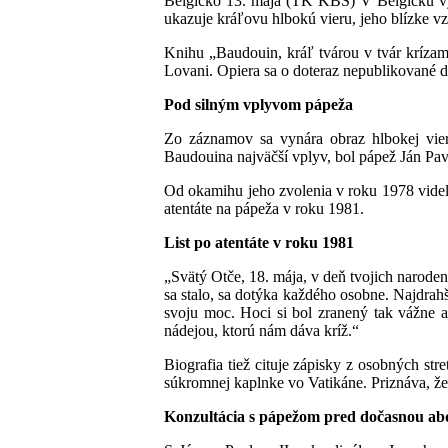
Belgicko 13. mája (TK KBS) V Belgicku vyš
ukazuje kráľovu hlbokú vieru, jeho blízke vz
Knihu „Baudouin, kráľ tvárou v tvár krízam 
Lovani. Opiera sa o doteraz nepublikované d
Pod silným vplyvom pápeža
Zo záznamov sa vynára obraz hlbokej viery
Baudouina najväčší vplyv, bol pápež Ján Pavo
Od okamihu jeho zvolenia v roku 1978 videl 
atentáte na pápeža v roku 1981.
List po atentáte v roku 1981
„Svätý Otče, 18. mája, v deň tvojich naroden
sa stalo, sa dotýka každého osobne. Najdrahš
svoju moc. Hoci si bol zranený tak vážne a 
nádejou, ktorú nám dáva kríž.“
Biografia tiež cituje zápisky z osobných st
súkromnej kaplnke vo Vatikáne. Priznáva, že
Konzultácia s pápežom pred dočasnou ab