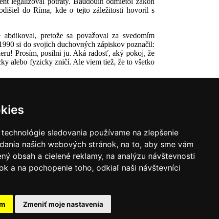
nt legalizoval potraty. Baudouin odmietol zákon
šiel do Ríma, kde o tejto záležitosti hovoril s
ne abdikoval, pretože sa považoval za svedomím
1990 si do svojich duchovných zápiskov poznačil:
ru! Prosím, posilni ju. Aká radosť, aký pokoj, že
y alebo fyzicky zničí. Ale viem tiež, že to všetko
kies
 technológie sledovania používame na zlepšenie
adania našich webových stránok, na to, aby sme vám
ný obsah a cielené reklamy, na analýzu návštevnosti
k a na pochopenie toho, odkiaľ naši návštevníci
|
Zoznam hovorcov diecéz
y
|
Výveska
|
Do kostola
am
Zmeniť moje nastavenia