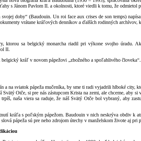
la nová biografia kráľa Baudouina (1930 – 1993), spracovaná okrem
ťahy s Jánom Pavlom II. a okolnosti, ktoré viedli k tomu, že odmietol 
svojej doby“ (Baudouin. Un roi face aux crises de son temps) napísal
okumenty vrátane kráľových denníkov a ďalších rodinných archívov, kt
, ktorou sa belgický monarcha riadil pri výkone svojho úradu. Ako
l II.
belgický kráľ v novom pápežovi „zbožného a spoľahlivého človeka“. V 
ín a na sviatok pápeža mučeníka, by sme ti radi vyjadrili hlboké city, 
í Svätý Otče, si pre nás zástupcom Krista na zemi, ale chceme, aby si v
trpíš, naša viera sa raduje, že náš Svätý Otče bol vybraný, aby zast
retnutí kráľa s poľským pápežom. Baudouin v nich neskrýva obdiv k atmo
 slová pápeža sú pre neho zdrojom útechy v manželskom živote aj pri 
dikáciou