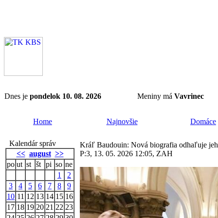
Dnes je
pondelok 10. 08. 2026
Meniny má
Vavrinec
Home
Najnovšie
Domáce
Kalendár správ
Kráľ Baudouin: Nová biografia odhaľuje jeh
<<
august
>>
P:3, 13. 05. 2026 12:05, ZAH
po
ut
st
št
pi
so
ne
1
2
3
4
5
6
7
8
9
10
11
12
13
14
15
16
17
18
19
20
21
22
23
24
25
26
27
28
29
30