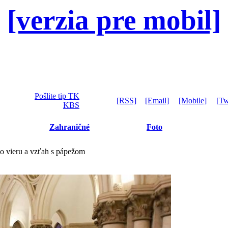
[verzia pre mobil]
Pošlite tip TK
[RSS]
[Email]
[Mobile]
[Tw
KBS
Zahraničné
Foto
o vieru a vzťah s pápežom