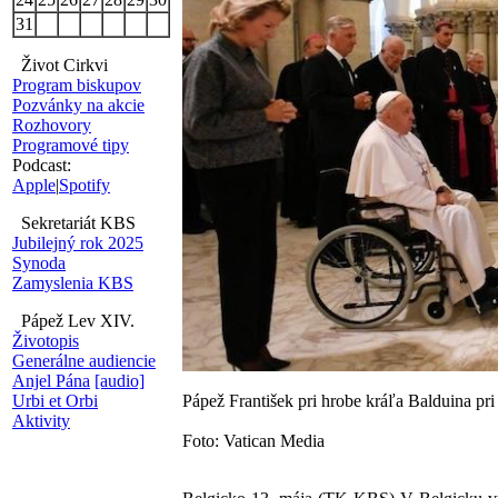
31
Život Cirkvi
Program biskupov
Pozvánky na akcie
Rozhovory
Programové tipy
Podcast:
Apple
|
Spotify
Sekretariát KBS
Jubilejný rok 2025
Synoda
Zamyslenia KBS
Pápež Lev XIV.
Životopis
Generálne audiencie
Anjel Pána
[audio]
Pápež František pri hrobe kráľa Balduina pri
Urbi et Orbi
Aktivity
Foto: Vatican Media