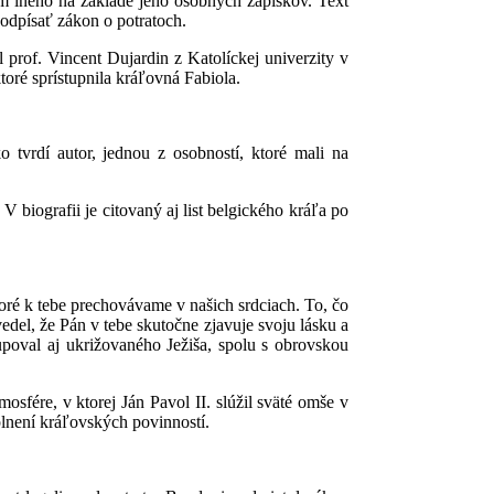
 iného na základe jeho osobných zápiskov. Text
podpísať zákon o potratoch.
 prof. Vincent Dujardin z Katolíckej univerzity v
oré sprístupnila kráľovná Fabiola.
 tvrdí autor, jednou z osobností, ktoré mali na
biografii je citovaný aj list belgického kráľa po
ktoré k tebe prechovávame v našich srdciach. To, čo
edel, že Pán v tebe skutočne zjavuje svoju lásku a
upoval aj ukrižovaného Ježiša, spolu s obrovskou
sfére, v ktorej Ján Pavol II. slúžil sväté omše v
plnení kráľovských povinností.