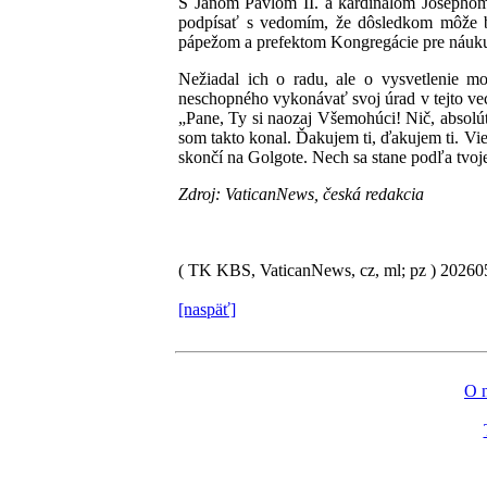
S Jánom Pavlom II. a kardinálom Josephom 
podpísať s vedomím, že dôsledkom môže byť
pápežom a prefektom Kongregácie pre náuku
Nežiadal ich o radu, ale o vysvetlenie m
neschopného vykonávať svoj úrad v tejto vec
„Pane, Ty si naozaj Všemohúci! Nič, absolút
som takto konal. Ďakujem ti, ďakujem ti. Vie
skončí na Golgote. Nech sa stane podľa tvoj
Zdroj: VaticanNews, česká redakcia
( TK KBS, VaticanNews, cz, ml; pz )
2026
[naspäť]
O 