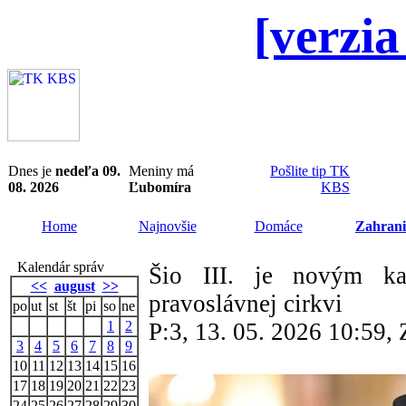
[verzia
Dnes je
nedeľa 09.
Meniny má
Pošlite tip TK
08. 2026
Ľubomíra
KBS
Home
Najnovšie
Domáce
Zahrani
Kalendár správ
Šio III. je novým kat
<<
august
>>
pravoslávnej cirkvi
po
ut
st
št
pi
so
ne
1
2
P:3, 13. 05. 2026 10:59
3
4
5
6
7
8
9
10
11
12
13
14
15
16
17
18
19
20
21
22
23
24
25
26
27
28
29
30