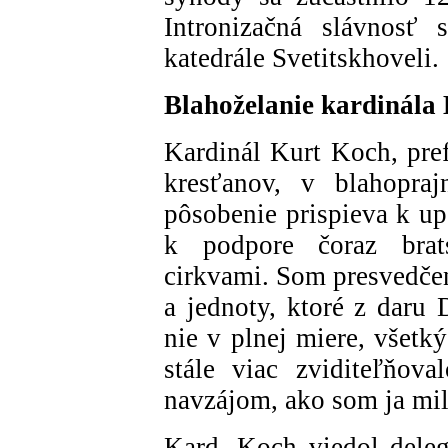
Intronizačná slávnosť
katedrále Svetitskhoveli.
Blahoželanie kardinála
Kardinál Kurt Koch, pref
kresťanov, v blahopra
pôsobenie prispieva k up
k podpore čoraz brat
cirkvami. Som presvedčen
a jednoty, ktoré z daru 
nie v plnej miere, všetký
stále viac zviditeľňova
navzájom, ako som ja milo
Kard. Koch viedol delegá