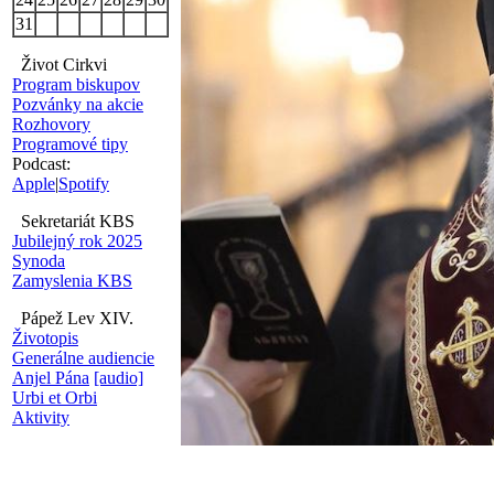
31
Život Cirkvi
Program biskupov
Pozvánky na akcie
Rozhovory
Programové tipy
Podcast:
Apple
|
Spotify
Sekretariát KBS
Jubilejný rok 2025
Synoda
Zamyslenia KBS
Pápež Lev XIV.
Životopis
Generálne audiencie
Anjel Pána
[audio]
Urbi et Orbi
Aktivity