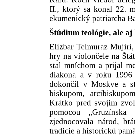
II., ktorý sa konal 22. 
ekumenický patriarcha Ba
Štúdium teológie, ale aj
Elizbar Teimuraz Mujiri,
hry na violončele na Štá
stal mníchom a prijal m
diakona a v roku 1996 
dokončil v Moskve a st
biskupom, arcibiskupo
Krátko pred svojím zvol
pomocou „Gruzínska p
zjednocovala národ, brá
tradície a historickú pam