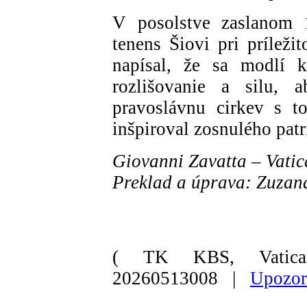
V posolstve zaslanom 1
tenens Šiovi pri príleži
napísal, že sa modlí k
rozlišovanie a silu, 
pravoslávnu cirkev s t
inšpiroval zosnulého patr
Giovanni Zavatta – Vati
Preklad a úprava: Zuza
( TK KBS, Vatica
20260513008 |
Upozor