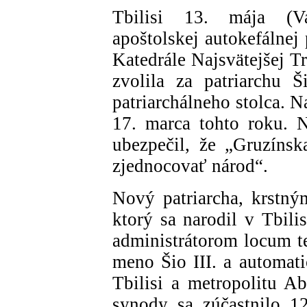
Tbilisi 13. mája (V
apoštolskej autokefálnej 
Katedrále Najsvätejšej Tr
zvolila za patriarchu Š
patriarchálneho stolca. Na
17. marca tohto roku. 
ubezpečil, že „Gruzínsk
zjednocovať národ“.
Nový patriarcha, krstn
ktorý sa narodil v Tbili
administrátorom locum te
meno Šio III. a automati
Tbilisi a metropolitu A
synody sa zúčastnilo 1