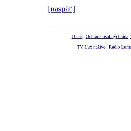
[naspäť]
O nás
|
Ochrana osobných údaj
TV Lux naživo
|
Rádio Lum