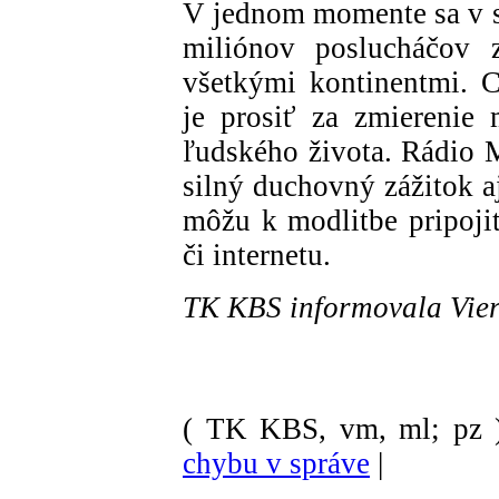
V jednom momente sa v s
miliónov poslucháčov 
všetkými kontinentmi. 
je prosiť za zmierenie
ľudského života. Rádio M
silný duchovný zážitok a
môžu k modlitbe pripoji
či internetu.
TK KBS informovala Vie
( TK KBS, vm, ml; pz 
chybu v správe
|