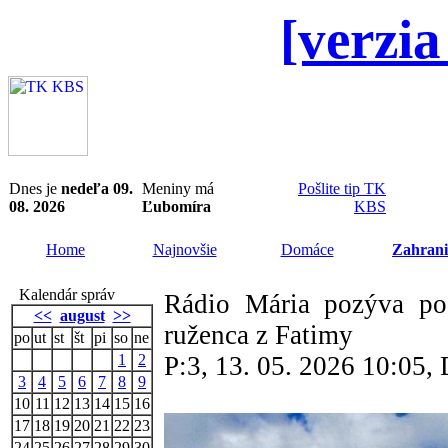
[verzia
Dnes je
nedeľa 09.
Meniny má
Pošlite tip TK
08. 2026
Ľubomíra
KBS
Home
Najnovšie
Domáce
Zahrani
Kalendár správ
Rádio Mária pozýva pos
<<
august
>>
ruženca z Fatimy
po
ut
st
št
pi
so
ne
1
2
P:3, 13. 05. 2026 10:05
3
4
5
6
7
8
9
10
11
12
13
14
15
16
17
18
19
20
21
22
23
24
25
26
27
28
29
30