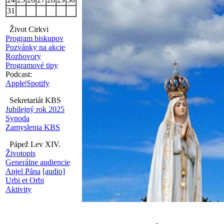
31
Život Cirkvi
Program biskupov
Pozvánky na akcie
Rozhovory
Programové tipy
Podcast:
Apple
|
Spotify
Sekretariát KBS
Jubilejný rok 2025
Synoda
Zamyslenia KBS
Pápež Lev XIV.
Životopis
Generálne audiencie
Anjel Pána
[audio]
Urbi et Orbi
Aktivity