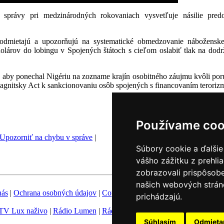
 správy pri medzinárodných rokovaniach vysvetľuje násilie pre
u odmietajú a upozorňujú na systematické obmedzovanie nábožensk
 dolárov do lobingu v Spojených štátoch s cieľom oslabiť tlak na do
 aby ponechal Nigériu na zozname krajín osobitného záujmu kvôli po
Magnitsky Act k sankcionovaniu osôb spojených s financovaním terori
Používame coo
Upozorniť na chybu v správe
|
Súbory cookie a ďalšie
vášho zážitku z prehli
zobrazovali prispôsobe
našich webových stráno
nás
|
Ochrana osobných údajov
|
Copyright
|
Fotobanka
|
Hovorca KBS
prichádzajú.
TV Lux naživo
|
Rádio Lumen
|
Rádio Vatikán
|
SSV
|
Katolícke novin
Súhlasím
Odmiet