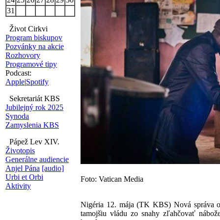
31
Život Cirkvi
Program biskupov
Pozvánky na akcie
Rozhovory
Programové tipy
Podcast:
Apple
|
Spotify
Sekretariát KBS
Jubilejný rok 2025
Synoda
Zamyslenia KBS
Pápež Lev XIV.
Životopis
Generálne audiencie
Anjel Pána
[audio]
Urbi et Orbi
Foto: Vatican Media
Aktivity
Nigéria 12. mája (TK KBS) Nová správa orga
tamojšiu vládu zo snahy zľahčovať nábože