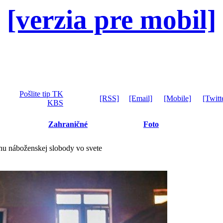
[verzia pre mobil]
Pošlite tip TK
[RSS]
[Email]
[Mobile]
[Twitt
KBS
Zahraničné
Foto
anu náboženskej slobody vo svete