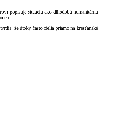
rov) popisuje situáciu ako dlhodobú humanitárnu
oncern.
rdia, že útoky často cielia priamo na kresťanské