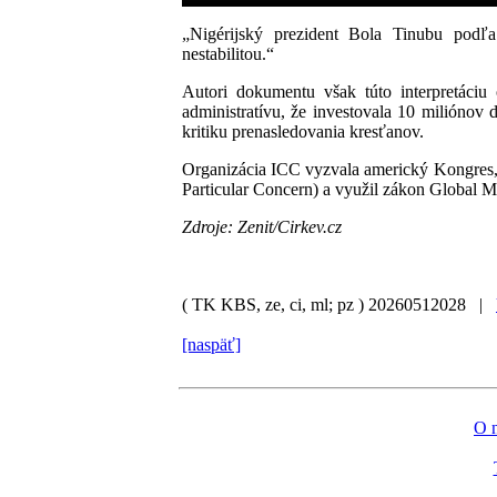
„Nigérijský prezident Bola Tinubu podľa
nestabilitou.“
Autori dokumentu však túto interpretáci
administratívu, že investovala 10 miliónov
kritiku prenasledovania kresťanov.
Organizácia ICC vyzvala americký Kongres,
Particular Concern) a využil zákon Global 
Zdroje: Zenit/Cirkev.cz
( TK KBS, ze, ci, ml; pz )
20260512028 |
[naspäť]
O 