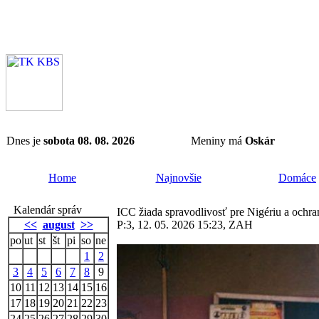
Dnes je
sobota 08. 08. 2026
Meniny má
Oskár
Home
Najnovšie
Domáce
Kalendár správ
ICC žiada spravodlivosť pre Nigériu a ochr
<<
august
>>
P:3, 12. 05. 2026 15:23, ZAH
po
ut
st
št
pi
so
ne
1
2
3
4
5
6
7
8
9
10
11
12
13
14
15
16
17
18
19
20
21
22
23
24
25
26
27
28
29
30