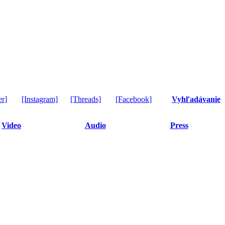
er]
[Instagram]
[Threads]
[Facebook]
Vyhľadávanie
Video
Audio
Press