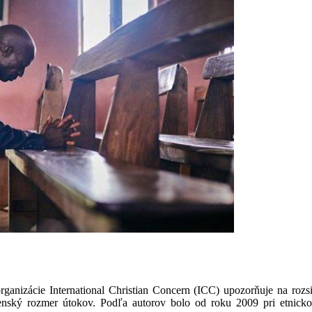
nizácie International Christian Concern (ICC) upozorňuje na rozsia
nský rozmer útokov. Podľa autorov bolo od roku 2009 pri etnicko-