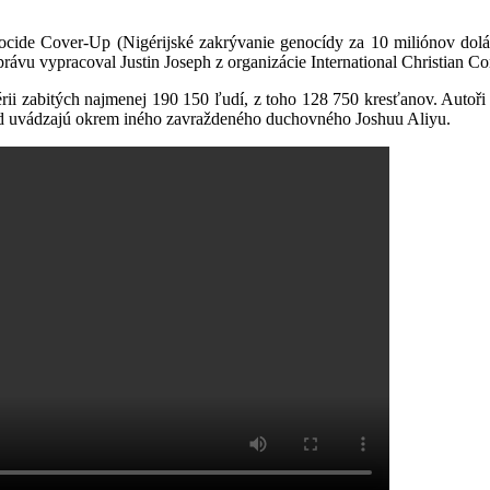
ocide Cover-Up (Nigérijské zakrývanie genocídy za 10 miliónov dolá
Správu vypracoval Justin Joseph z organizácie International Christian C
 zabitých najmenej 190 150 ľudí, z toho 128 750 kresťanov. Autoři tv
ad uvádzajú okrem iného zavraždeného duchovného Joshuu Aliyu.