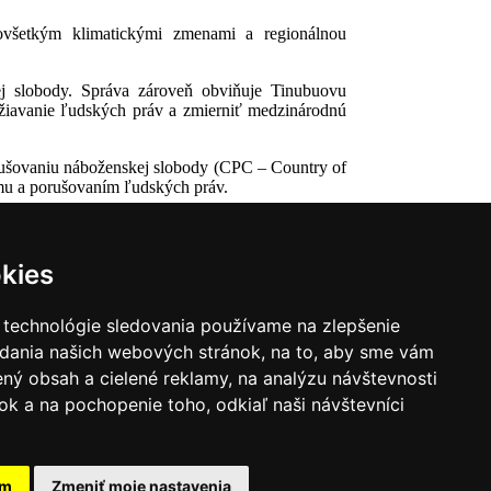
dovšetkým klimatickými zmenami a regionálnou
ej slobody. Správa zároveň obviňuje Tinubuovu
držiavanie ľudských práv a zmierniť medzinárodnú
rušovaniu náboženskej slobody (CPC – Country of
zmu a porušovaním ľudských práv.
kies
 technológie sledovania používame na zlepšenie
adania našich webových stránok, na to, aby sme vám
ný obsah a cielené reklamy, na analýzu návštevnosti
k a na pochopenie toho, odkiaľ naši návštevníci
|
Zoznam hovorcov diecéz
y
|
Výveska
|
Do kostola
am
Zmeniť moje nastavenia