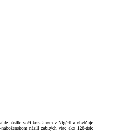
hle násilie voči kresťanom v Nigérii a obviňuje
náboženskom násilí zabitých viac ako 128-tisíc