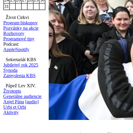
31
Život Cirkvi
Program biskupov
Pozvánky na akcie
Rozhovory
Programové tipy
Podcast:
Apple
|
Spotify
Sekretariát KBS
Jubilejný rok 2025
Synoda
Zamyslenia KBS
Pápež Lev XIV.
Životopis
Generálne audiencie
Anjel Pána
[audio]
Urbi et Orbi
Aktivity