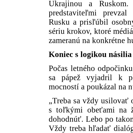
Ukrajinou a Ruskom. P
predstaviteľmi prevza
Rusku a prisľúbil osobný
sériu krokov, ktoré médi
zameranú na konkrétne h
Koniec s logikou násilia
Počas letného odpočinku
sa pápež vyjadril k p
mocností a poukázal na nu
„Treba sa vždy usilovať o
s toľkými obeťami na ž
dohodnúť. Lebo po takom
Vždy treba hľadať dialóg