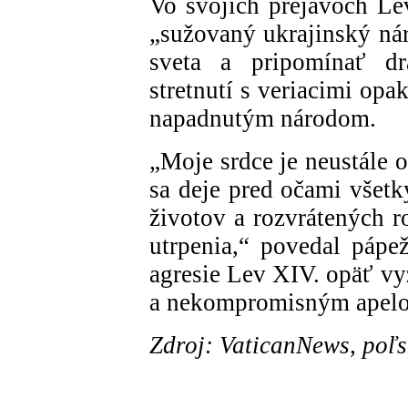
Vo svojich prejavoch Le
„sužovaný ukrajinský nár
sveta a pripomínať dr
stretnutí s veriacimi op
napadnutým národom.
„Moje srdce je neustále o
sa deje pred očami všet
životov a rozvrátených r
utrpenia,“ povedal pápež
agresie Lev XIV. opäť vy
a nekompromisným apelo
Zdroj: VaticanNews, poľs