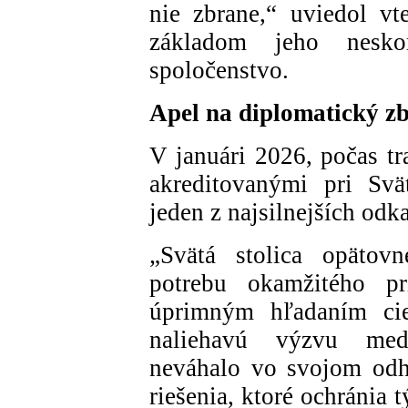
nie zbrane,“ uviedol vt
základom jeho nesko
spoločenstvo.
Apel na diplomatický z
V januári 2026, počas tr
akreditovanými pri Svä
jeden z najsilnejších odk
„Svätá stolica opätovn
potrebu okamžitého pr
úprimným hľadaním cie
naliehavú výzvu med
neváhalo vo svojom odho
riešenia, ktoré ochránia t