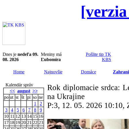
[verzia
Dnes je
nedeľa 09.
Meniny má
Pošlite tip TK
08. 2026
Ľubomíra
KBS
Home
Najnovšie
Domáce
Zahrani
Kalendár správ
Rok diplomacie srdca: Le
<<
august
>>
na Ukrajine
po
ut
st
št
pi
so
ne
1
2
P:3, 12. 05. 2026 10:10
3
4
5
6
7
8
9
10
11
12
13
14
15
16
17
18
19
20
21
22
23
24
25
26
27
28
29
30