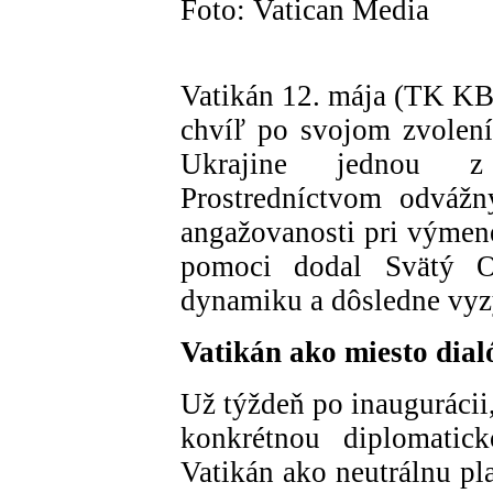
Foto: Vatican Media
Vatikán 12. mája (TK KB
chvíľ po svojom zvolen
Ukrajine jednou z 
Prostredníctvom odvážn
angažovanosti pri výmene
pomoci dodal Svätý Ot
dynamiku a dôsledne vyzý
Vatikán ako miesto dial
Už týždeň po inaugurácii
konkrétnou diplomatick
Vatikán ako neutrálnu pl