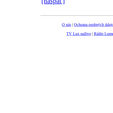
[naspäť]
O nás
|
Ochrana osobných údaj
TV Lux naživo
|
Rádio Lum