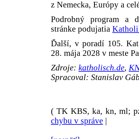
z Nemecka, Európy a celé
Podrobný program a ďa
stránke podujatia
Katholi
Ďalší, v poradí 105. Kat
28. mája 2028 v meste Pa
Zdroje:
katholisch.de
,
K
Spracoval: Stanislav Gá
( TK KBS, ka, kn, ml; p
chybu v správe
|