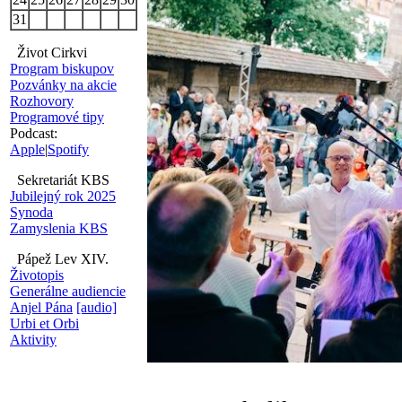
31
Život Cirkvi
Program biskupov
Pozvánky na akcie
Rozhovory
Programové tipy
Podcast:
Apple
|
Spotify
Sekretariát KBS
Jubilejný rok 2025
Synoda
Zamyslenia KBS
Pápež Lev XIV.
Životopis
Generálne audiencie
Anjel Pána
[audio]
Urbi et Orbi
Aktivity