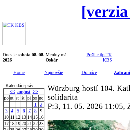
[verzia
Dnes je
sobota 08. 08.
Meniny má
Pošlite tip TK
2026
Oskár
KBS
Home
Najnovšie
Domáce
Zahrani
Kalendár správ
Würzburg hostí 104. Kath
<<
august
>>
solidarita
po
ut
st
št
pi
so
ne
1
2
P:3, 11. 05. 2026 11:05,
3
4
5
6
7
8
9
10
11
12
13
14
15
16
17
18
19
20
21
22
23
24
25
26
27
28
29
30