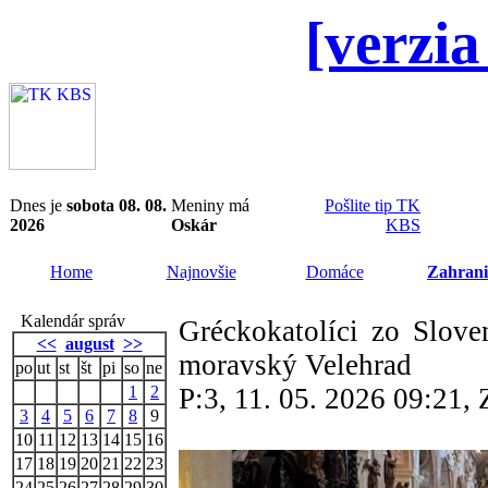
[verzia
Dnes je
sobota 08. 08.
Meniny má
Pošlite tip TK
2026
Oskár
KBS
Home
Najnovšie
Domáce
Zahrani
Kalendár správ
Gréckokatolíci zo Slove
<<
august
>>
moravský Velehrad
po
ut
st
št
pi
so
ne
1
2
P:3, 11. 05. 2026 09:21
3
4
5
6
7
8
9
10
11
12
13
14
15
16
17
18
19
20
21
22
23
24
25
26
27
28
29
30