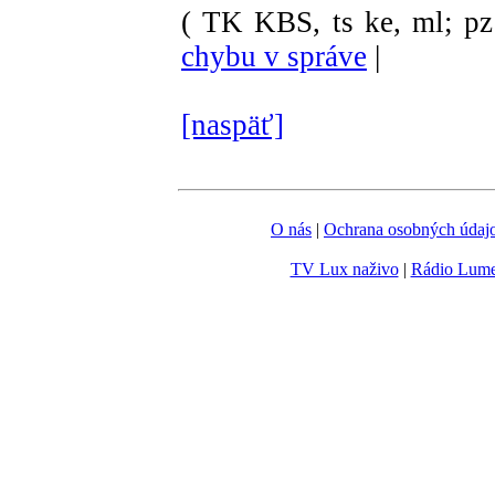
( TK KBS, ts ke, ml; pz
chybu v správe
|
[naspäť]
O nás
|
Ochrana osobných údaj
TV Lux naživo
|
Rádio Lum