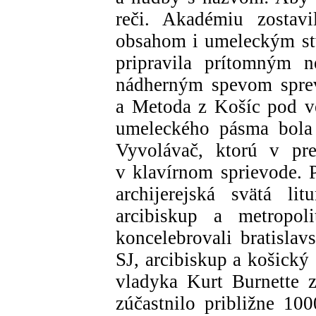
reči. Akadémiu zostav
obsahom i umeleckým st
pripravila prítomným n
nádherným spevom sprev
a Metoda z Košíc pod v
umeleckého pásma bola 
Vyvolávač, ktorú v pre
v klavírnom sprievode. 
archijerejská svätá lit
arcibiskup a metropo
koncelebrovali bratisla
SJ, arcibiskup a košický
vladyka Kurt Burnette 
zúčastnilo približne 10