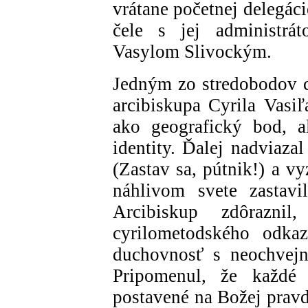
vrátane početnej delegác
čele s jej administrá
Vasylom Slivockým.
Jedným zo stredobodov ce
arcibiskupa Cyrila Vasiľ
ako geografický bod, a
identity. Ďalej nadviaza
(Zastav sa, pútnik!) a v
náhlivom svete zastavi
Arcibiskup zdôrazni
cyrilometodského odka
duchovnosť s neochvejn
Pripomenul, že každé
postavené na Božej pravd