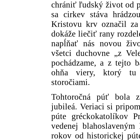
chrániť ľudský život od 
sa cirkev stáva hrádzou
Kristovu krv označil za
dokáže liečiť rany rozd
napĺňať nás novou živo
všetci duchovne „z Vel
pochádzame, a z tejto b
ohňa viery, ktorý tu
storočiami.
Tohtoročná púť bola z
jubileá. Veriaci si prip
púte gréckokatolíkov P
vedenej blahoslavený
rokov od historickej pú