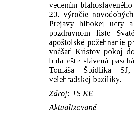
vedením blahoslaveného 
20. výročie novodobých
Prejavy hlbokej úcty a 
pozdravnom liste Svät
apoštolské požehnanie pr
vnášať Kristov pokoj d
bola ešte slávená pasch
Tomáša Špidlíka SJ,
velehradskej baziliky.
Zdroj: TS KE
Aktualizované