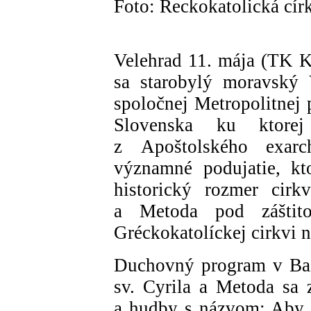
Foto: Řeckokatolická cír
Velehrad 11. mája (TK 
sa starobylý moravský 
spoločnej Metropolitnej 
Slovenska ku ktorej
z Apoštolského exarc
významné podujatie, kt
historický rozmer cirk
a Metoda pod záštit
Gréckokatolíckej cirkvi 
Duchovný program v Baz
sv. Cyrila a Metoda sa 
a hudby s názvom: Aby 