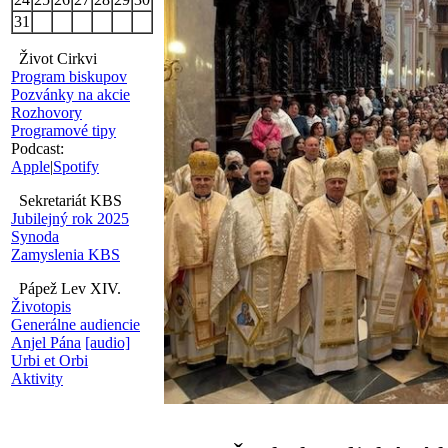
31
Život Cirkvi
Program biskupov
Pozvánky na akcie
Rozhovory
Programové tipy
Podcast:
Apple
|
Spotify
Sekretariát KBS
Jubilejný rok 2025
Synoda
Zamyslenia KBS
Pápež Lev XIV.
Životopis
Generálne audiencie
Anjel Pána
[audio]
Urbi et Orbi
Aktivity