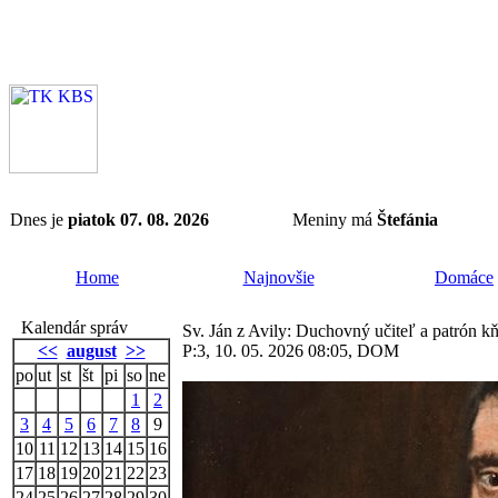
Dnes je
piatok 07. 08. 2026
Meniny má
Štefánia
Home
Najnovšie
Domáce
Kalendár správ
Sv. Ján z Avily: Duchovný učiteľ a patrón k
<<
august
>>
P:3, 10. 05. 2026 08:05, DOM
po
ut
st
št
pi
so
ne
1
2
3
4
5
6
7
8
9
10
11
12
13
14
15
16
17
18
19
20
21
22
23
24
25
26
27
28
29
30