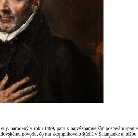
ily, narodený v roku 1499, patrí k najvýznamnejším postavám španielsk
židovskému pôvodu, čo mu skomplikovalo štúdiá v Salamanke aj túžbu 