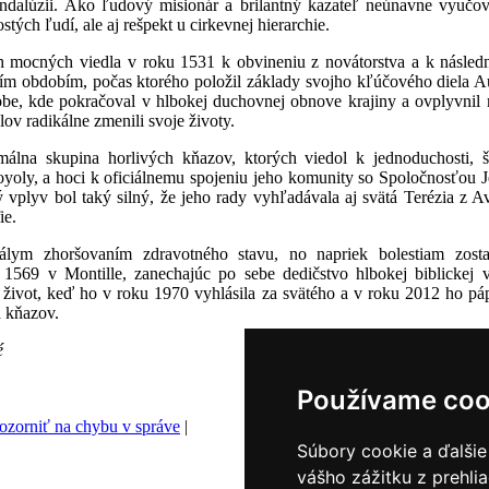
Andalúzii. Ako ľudový misionár a brilantný kazateľ neúnavne vyučov
tých ľudí, ale aj rešpekt u cirkevnej hierarchie.
h mocných viedla v roku 1531 k obvineniu z novátorstva a k násled
ším obdobím, počas ktorého položil základy svojho kľúčového diela Audi
be, kde pokračoval v hlbokej duchovnej obnove krajiny a ovplyvnil 
lov radikálne zmenili svoje životy.
álna skupina horlivých kňazov, ktorých viedol k jednoduchosti, št
yoly, a hoci k oficiálnemu spojeniu jeho komunity so Spoločnosťou 
ý vplyv bol taký silný, že jeho rady vyhľadávala aj svätá Terézia z 
ie.
álym zhoršovaním zdravotného stavu, no napriek bolestiam zosta
1569 v Montille, zanechajúc po sebe dedičstvo hlbokej biblickej v
život, keď ho v roku 1970 vyhlásila za svätého a v roku 2012 ho pá
h kňazov.
é
Používame coo
zorniť na chybu v správe
|
Súbory cookie a ďalšie
vášho zážitku z prehli