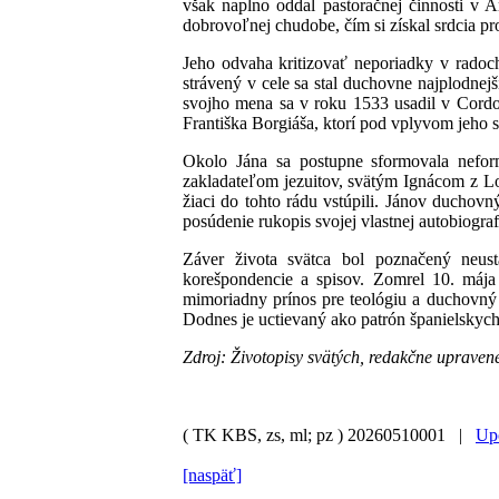
však naplno oddal pastoračnej činnosti v 
dobrovoľnej chudobe, čím si získal srdcia pros
Jeho odvaha kritizovať neporiadky v radoc
strávený v cele sa stal duchovne najplodnej
svojho mena sa v roku 1533 usadil v Cordo
Františka Borgiáša, ktorí pod vplyvom jeho s
Okolo Jána sa postupne sformovala neform
zakladateľom jezuitov, svätým Ignácom z Lo
žiaci do tohto rádu vstúpili. Jánov duchovn
posúdenie rukopis svojej vlastnej autobiograf
Záver života svätca bol poznačený neust
korešpondencie a spisov. Zomrel 10. mája 
mimoriadny prínos pre teológiu a duchovný 
Dodnes je uctievaný ako patrón španielskyc
Zdroj: Životopisy svätých, redakčne upraven
( TK KBS, zs, ml; pz )
20260510001 |
Upo
[naspäť]