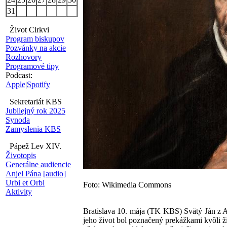
31
Život Cirkvi
Program biskupov
Pozvánky na akcie
Rozhovory
Programové tipy
Podcast:
Apple
|
Spotify
Sekretariát KBS
Jubilejný rok 2025
Synoda
Zamyslenia KBS
Pápež Lev XIV.
Životopis
Generálne audiencie
Anjel Pána
[audio]
Urbi et Orbi
Foto: Wikimedia Commons
Aktivity
Bratislava 10. mája (TK KBS) Svätý Ján z Av
jeho život bol poznačený prekážkami kvôli 