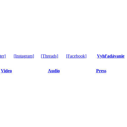
ter]
[Instagram]
[Threads]
[Facebook]
Vyhľadávanie
Video
Audio
Press