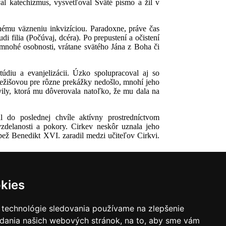
al katechizmus, vysvetľoval Sväté písmo a žil v
nému väzneniu inkvizíciou. Paradoxne, práve čas
 filia (Počúvaj, dcéra). Po prepustení a očistení
mnohé osobnosti, vrátane svätého Jána z Boha či
údiu a evanjelizácii. Úzko spolupracoval aj so
Ježišovou pre rôzne prekážky nedošlo, mnohí jeho
Avily, ktorá mu dôverovala natoľko, že mu dala na
l do poslednej chvíle aktívny prostredníctvom
zdelanosti a pokory. Cirkev neskôr uznala jeho
pež Benedikt XVI. zaradil medzi učiteľov Cirkvi.
kies
 technológie sledovania používame na zlepšenie
adania našich webových stránok, na to, aby sme vám