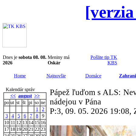
[verzia
Dnes je
sobota 08. 08.
Meniny má
Pošlite tip TK
2026
Oskár
KBS
Home
Najnovšie
Domáce
Zahrani
Kalendár správ
Pápež ľuďom s ALS: Nevz
<<
august
>>
nádejou v Pána
po
ut
st
št
pi
so
ne
1
2
P:3, 09. 05. 2026 19:08
3
4
5
6
7
8
9
10
11
12
13
14
15
16
17
18
19
20
21
22
23
24
25
26
27
28
29
30