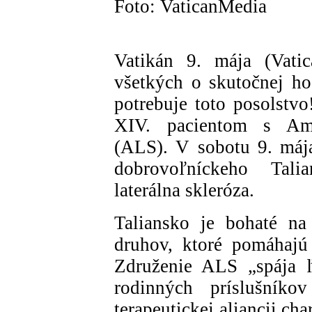
Foto: VaticanMedia
Vatikán 9. mája (Vatic
všetkých o skutočnej ho
potrebuje toto posolstvo
XIV. pacientom s Amyo
(ALS). V sobotu 9. mája
dobrovoľníckeho Tali
laterálna skleróza.
Taliansko je bohaté na
druhov, ktoré pomáhajú
Združenie ALS „spája ľ
rodinných príslušníko
terapeutickej aliancii ch