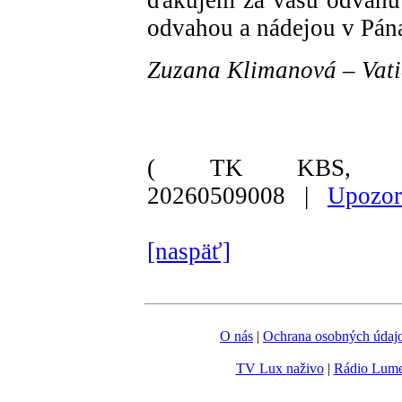
odvahou a nádejou v Pán
Zuzana Klimanová – Vat
( TK KBS, Va
20260509008 |
Upozor
[naspäť]
O nás
|
Ochrana osobných údaj
TV Lux naživo
|
Rádio Lum