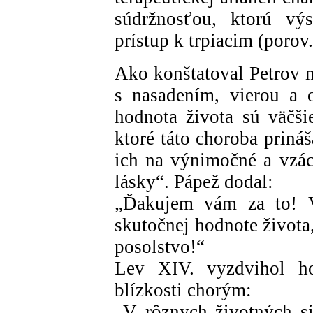
súdržnosťou, ktorú výs
prístup k trpiacim (porov
Ako konštatoval Petrov n
s nasadením, vierou a 
hodnota života sú väčš
ktoré táto choroba priná
ich na výnimočné a vzácn
lásky“. Pápež dodal:
„Ďakujem vám za to! Vy
skutočnej hodnote života,
posolstvo!“
Lev XIV. vyzdvihol ho
blízkosti chorým:
„V rôznych životných si