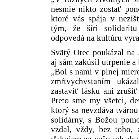
nesmie nikto zostať pon
ktoré vás spája v nezišt
tým, že šíri solidarit
odpovedá na kultúru vyra
Svätý Otec poukázal na J
aj sám zakúsil utrpenie a 
„Bol s nami v plnej mier
zmŕtvychvstaním ukáza
zastaviť lásku ani zruši
Preto sme my všetci, de
ktorý sa nevzdáva tvárou
solidárny, s Božou pomo
vzdal, vždy, bez toho,
ďakujem za vašu odvahu: 