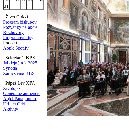
31
Život Cirkvi
Program biskupov
Pozvánky na akcie
Rozhovory
Programové tipy
Podcast:
Apple
|
Spotify
Sekretariát KBS
Jubilejný rok 2025
Synoda
Zamyslenia KBS
Pápež Lev XIV.
Životopis
Generálne audiencie
Anjel Pána
[audio]
Urbi et Orbi
Aktivity