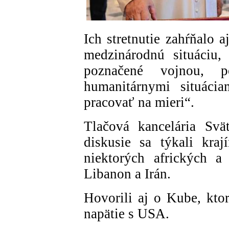
Ich stretnutie zahŕňalo 
medzinárodnú situáciu,
poznačené vojnou, p
humanitárnymi situáci
pracovať na mieri“.
Tlačová kancelária Svät
diskusie sa týkali kraj
niektorých afrických a
Libanon a Irán.
Hovorili aj o Kube, kto
napätie s USA.