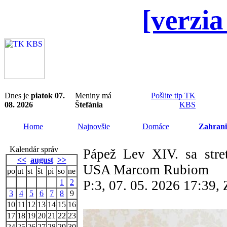
[verzia
Dnes je
piatok 07.
Meniny má
Pošlite tip TK
08. 2026
Štefánia
KBS
Home
Najnovšie
Domáce
Zahrani
Kalendár správ
Pápež Lev XIV. sa stre
<<
august
>>
USA Marcom Rubiom
po
ut
st
št
pi
so
ne
1
2
P:3, 07. 05. 2026 17:39
3
4
5
6
7
8
9
10
11
12
13
14
15
16
17
18
19
20
21
22
23
24
25
26
27
28
29
30