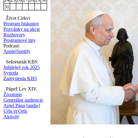
31
Život Cirkvi
Program biskupov
Pozvánky na akcie
Rozhovory
Programové tipy
Podcast:
Apple
|
Spotify
Sekretariát KBS
Jubilejný rok 2025
Synoda
Zamyslenia KBS
Pápež Lev XIV.
Životopis
Generálne audiencie
Anjel Pána
[audio]
Urbi et Orbi
Aktivity