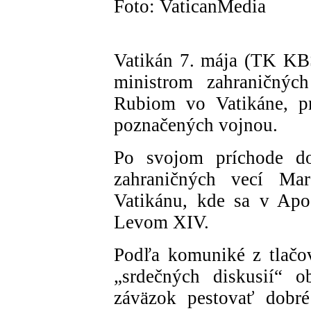
Foto: VaticanMedia
Vatikán 7. mája (TK KB
ministrom zahraničnýc
Rubiom vo Vatikáne, pr
poznačených vojnou.
Po svojom príchode do
zahraničných vecí Ma
Vatikánu, kde sa v Apo
Levom XIV.
Podľa komuniké z tlačove
„srdečných diskusií“ o
záväzok pestovať dobré