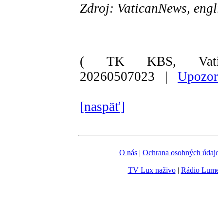
Zdroj: VaticanNews, engl
( TK KBS, Vati
20260507023 |
Upozor
[naspäť]
O nás
|
Ochrana osobných údaj
TV Lux naživo
|
Rádio Lum