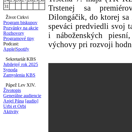
Trstenej sa premiéro
31
Dilongáčik, do ktorej sa 
Život Cirkvi
Program biskupov
speváci predviedli svoj 
Pozvánky na akcie
Rozhovory
i náboženských piesní
Programové tipy
výchovy pri rozvoji hodn
Podcast:
Apple
|
Spotify
Sekretariát KBS
Jubilejný rok 2025
Synoda
Zamyslenia KBS
Pápež Lev XIV.
Životopis
Generálne audiencie
Anjel Pána
[audio]
Urbi et Orbi
Aktivity