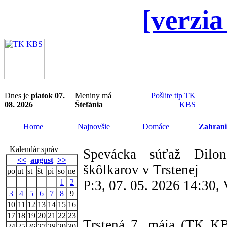
[verzia
Dnes je
piatok 07.
Meniny má
Pošlite tip TK
08. 2026
Štefánia
KBS
Home
Najnovšie
Domáce
Zahrani
Kalendár správ
Spevácka súťaž Dilon
<<
august
>>
škôlkarov v Trstenej
po
ut
st
št
pi
so
ne
1
2
P:3, 07. 05. 2026 14:30,
3
4
5
6
7
8
9
10
11
12
13
14
15
16
17
18
19
20
21
22
23
Trstená 7. mája (TK KB
24
25
26
27
28
29
30