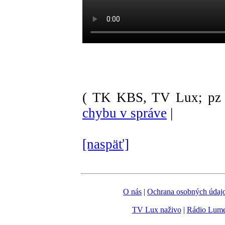
( TK KBS, TV Lux; pz 
chybu v správe
|
[naspäť]
O nás
|
Ochrana osobných údaj
TV Lux naživo
|
Rádio Lum