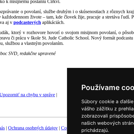
zko k misijnému poslaniu Cirkvi.
rozprávanie o povolaní, službe druhým i o skúsenostiach z rôznych kraj
 v každodennom živote – tam, kde človek žije, pracuje a stretáva ľudí. 
va aj v
podcastových
aplikáciách.
udák, ktorý v rozhovore hovorí o svojom misijnom povolaní, o pôsob
pravu či prácu v škole St. Jude Catholic School. Nový formát podcastu c
ou, službou a vlastným povolaním.
rboc SVD, redakčne upravené
Používame coo
Upozorniť na chybu v správe
|
Súbory cookie a ďalšie
vášho zážitku z prehli
zobrazovali prispôsobe
našich webových stráno
nás
|
Ochrana osobných údajov
|
Copyright
|
Fotobanka
|
Hovorca KBS
prichádzajú.