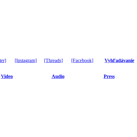
ter]
[Instagram]
[Threads]
[Facebook]
Vyhľadávanie
Video
Audio
Press