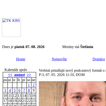
Dnes je
piatok 07. 08. 2026
Meniny má
Štefánia
Home
Najnovšie
Domáce
Kalendár správ
Verbisti prinášajú nový podcastový formát o
<<
august
>>
P:3, 07. 05. 2026 11:10, DOM
po
ut
st
št
pi
so
ne
1
2
3
4
5
6
7
8
9
10
11
12
13
14
15
16
17
18
19
20
21
22
23
24
25
26
27
28
29
30