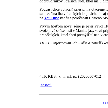
dobrovoľníkov i ďalších ľudí, ktorí majú blí
Podcast chce vytvoriť priestor na otvorené 
sa nezačína iba v ďalekých krajinách, ale aj
na
YouTube
kanáli Spoločnosti Božieho Slo
Prvým hosťom novej série je páter Pavol H
svoje prvé skúsenosti v Manile, jazykovú prí
pre všetkých, ktorí chcú premýšľať nad vier
TK KBS informovali Ján Košta a Tomáš Ge
( TK KBS, jk, tg, ml; pz )
20260507012 |
[naspäť]
O 