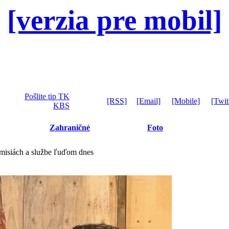
[verzia pre mobil]
Pošlite tip TK
[RSS]
[Email]
[Mobile]
[Twit
KBS
Zahraničné
Foto
 misiách a službe ľuďom dnes