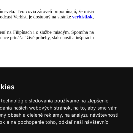
ín sveta. Tvorcovia zároveň pripomínajú, že misia
Podcast Verbisti je dostupný na stránke
verbisti.sk
,
ení na Filipínach i o službe mladým. Spomína na
hce prinášať živé príbehy, skúsenosti a inšpiráciu
kies
 technológie sledovania používame na zlepšenie
adania našich webových stránok, na to, aby sme vám
ný obsah a cielené reklamy, na analýzu návštevnosti
k a na pochopenie toho, odkiaľ naši návštevníci
|
Zoznam hovorcov diecéz