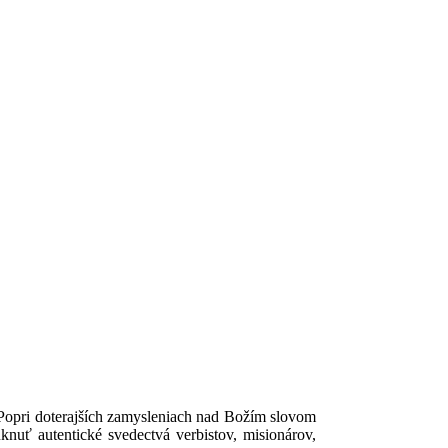
 Popri doterajších zamysleniach nad Božím slovom
knuť autentické svedectvá verbistov, misionárov,