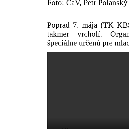
Foto: ČaV, Petr Polanský
Poprad 7. mája (TK KBS
takmer vrcholí. Organ
špeciálne určenú pre mla