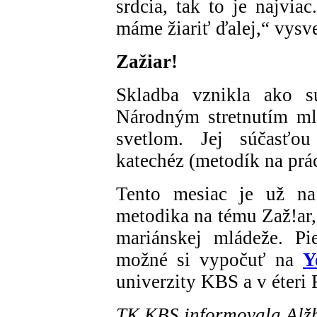
srdcia, tak to je najvia
máme žiariť ďalej,“ vysv
Zažiar!
Skladba vznikla ako sú
Národným stretnutím ml
svetlom. Jej súčasťou
katechéz (metodík na prá
Tento mesiac je už na 
metodika na tému Zaž!ar,
mariánskej mládeže. P
možné si vypočuť na
Y
univerzity KBS a v éter
TK KBS informovala Alžb