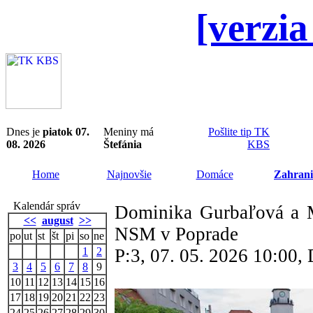
[verzia
Dnes je
piatok 07.
Meniny má
Pošlite tip TK
08. 2026
Štefánia
KBS
Home
Najnovšie
Domáce
Zahrani
Kalendár správ
Dominika Gurbaľová a M
<<
august
>>
NSM v Poprade
po
ut
st
št
pi
so
ne
1
2
P:3, 07. 05. 2026 10:00
3
4
5
6
7
8
9
10
11
12
13
14
15
16
17
18
19
20
21
22
23
24
25
26
27
28
29
30