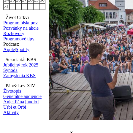
31
Život Cirkvi
Program biskupov
Pozvánky na akcie
Rozhovory
Programové tipy
Podcast:
Apple
|
Spotify
Sekretariát KBS
Jubilejný rok 2025
Synoda
Zamyslenia KBS
Pápež Lev XIV.
Životopis
Generálne audiencie
Anjel Pána
[audio]
Urbi et Orbi
Aktivity