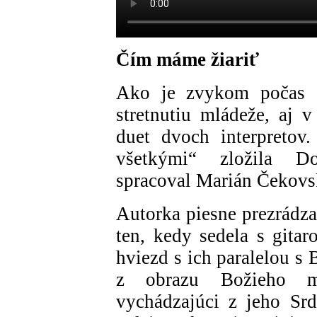
Čím máme žiariť
Ako je zvykom počas 
stretnutiu mládeže, aj 
duet dvoch interpretov
všetkými“ zložila D
spracoval Marián Čekovs
Autorka piesne prezrádza
ten, kedy sedela s gita
hviezd s ich paralelou s
z obrazu Božieho mi
vychádzajúci z jeho Srd