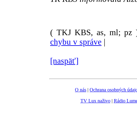
( TKJ KBS, as, ml; pz 
chybu v správe
|
[naspäť]
O nás
|
Ochrana osobných údaj
TV Lux naživo
|
Rádio Lum