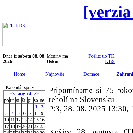
[verzia
Dnes je
sobota 08. 08.
Meniny má
Pošlite tip TK
2026
Oskár
KBS
Home
Najnovšie
Domáce
Zahrani
Kalendár správ
Pripomíname si 75 roko
<<
august
>>
reholí na Slovensku
po
ut
st
št
pi
so
ne
1
2
P:3, 28. 08. 2025 13:30
3
4
5
6
7
8
9
10
11
12
13
14
15
16
17
18
19
20
21
22
23
Košice 28. augusta 
24
25
26
27
28
29
30