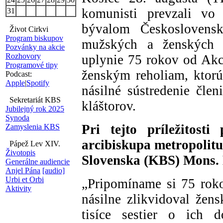
komunisti prevzali vo
31
bývalom Československ
Život Cirkvi
Program biskupov
mužských a ženských k
Pozvánky na akcie
Rozhovory
uplynie 75 rokov od Akc
Programové tipy
ženským reholiam, ktorú
Podcast:
Apple
|
Spotify
násilné sústredenie čle
Sekretariát KBS
kláštorov.
Jubilejný rok 2025
Synoda
Pri tejto príležitosti
Zamyslenia KBS
arcibiskupa metropolit
Pápež Lev XIV.
Životopis
Slovenska (KBS) Mons.
Generálne audiencie
Anjel Pána
[audio]
Urbi et Orbi
„Pripomíname si 75 roko
Aktivity
násilne zlikvidoval žens
tisíce sestier o ich 