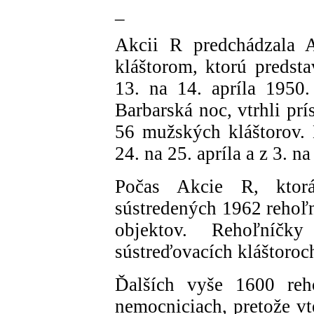
_
Akcii R predchádzala 
kláštorom, ktorú predsta
13. na 14. apríla 1950
Barbarská noc, vtrhli pr
56 mužských kláštorov. 
24. na 25. apríla a z 3. na
Počas Akcie R, ktor
sústredených 1962 rehoľ
objektov. Rehoľníčk
sústreďovacích kláštoroc
Ďalších vyše 1600 reho
nemocniciach, pretože vt