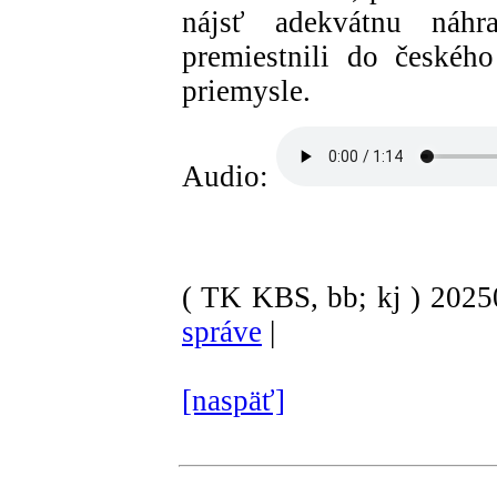
nájsť adekvátnu náh
premiestnili do českéh
priemysle.
Audio:
( TK KBS, bb; kj )
202
správe
|
[naspäť]