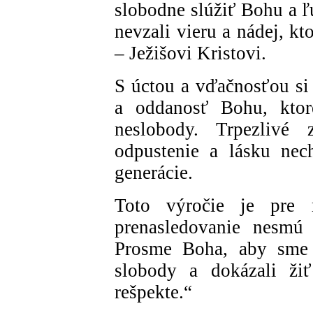
slobodne slúžiť Bohu a ľ
nevzali vieru a nádej, k
– Ježišovi Kristovi.
S úctou a vďačnosťou si
a oddanosť Bohu, ktor
neslobody. Trpezlivé 
odpustenie a lásku nec
generácie.
Toto výročie je pre 
prenasledovanie nesmú 
Prosme Boha, aby sme s
slobody a dokázali ži
rešpekte.“