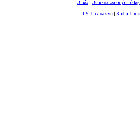
O nás
|
Ochrana osobných údaj
TV Lux naživo
|
Rádio Lum