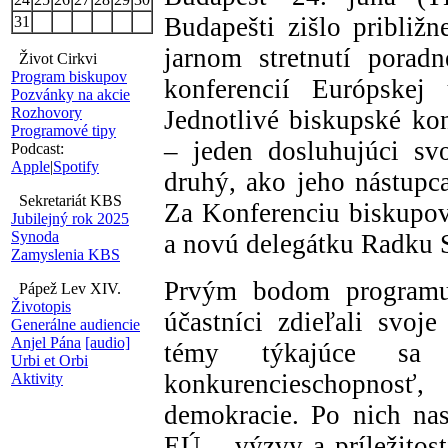
Budapešti zišlo pribli
31
jarnom stretnutí porad
Život Cirkvi
Program biskupov
konferencií Európsk
Pozvánky na akcie
Rozhovory
Jednotlivé biskupské kon
Programové tipy
– jeden dosluhujúci sv
Podcast:
Apple
|
Spotify
druhý, ako jeho nástupc
Sekretariát KBS
Za Konferenciu biskupo
Jubilejný rok 2025
Synoda
a novú delegátku Radku 
Zamyslenia KBS
Prvým bodom programu 
Pápež Lev XIV.
Životopis
účastníci zdieľali svoj
Generálne audiencie
Anjel Pána
[audio]
témy týkajúce sa
Urbi et Orbi
konkurencieschopnos
Aktivity
demokracie. Po nich na
EÚ – výzvy a príležitos