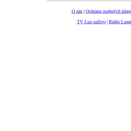
O nás
|
Ochrana osobných údaj
TV Lux naživo
|
Rádio Lum