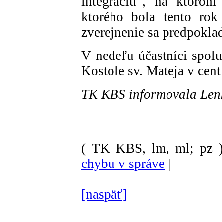
integráciu“, na ktorom 
ktorého bola tento ro
zverejnenie sa predpoklad
V nedeľu účastníci spolu
Kostole sv. Mateja v centr
TK KBS informovala Le
( TK KBS, lm, ml; pz 
chybu v správe
|
[naspäť]