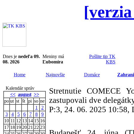
[verzia
Dnes je
nedeľa 09.
Meniny má
Pošlite tip TK
08. 2026
Ľubomíra
KBS
Home
Najnovšie
Domáce
Zahrani
Kalendár správ
Stretnutie COMECE Yo
<<
august
>>
zastupovali dve delegátk
po
ut
st
št
pi
so
ne
1
2
P:3, 24. 06. 2025 10:58
3
4
5
6
7
8
9
10
11
12
13
14
15
16
17
18
19
20
21
22
23
Budapešť 24. júna (
24
25
26
27
28
29
30