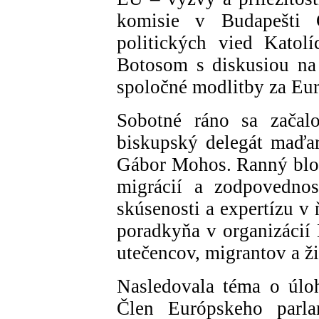
komisie v Budapešti
politických vied Katol
Botosom s diskusiou na 
spoločné modlitby za Eu
Sobotné ráno sa začalo
biskupský delegát maďar
Gábor Mohos. Ranný blo
migrácií a zodpovednos
skúsenosti a expertízu v
poradkyňa v organizácií 
utečencov, migrantov a ži
Nasledovala téma o úlo
Člen Európskeho parl