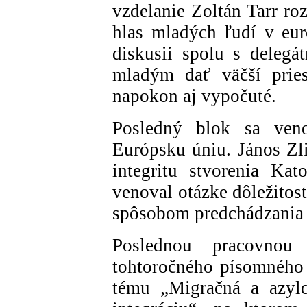
vzdelanie Zoltán Tarr ro
hlas mladých ľudí v euró
diskusii spolu s delegá
mladým dať väčší pries
napokon aj vypočuté.
Posledný blok sa veno
Európsku úniu. János Zli
integritu stvorenia Kat
venoval otázke dôležitost
spôsobom predchádzania k
Poslednou pracovnou
tohtoročného písomnéh
tému „Migračná a azyl