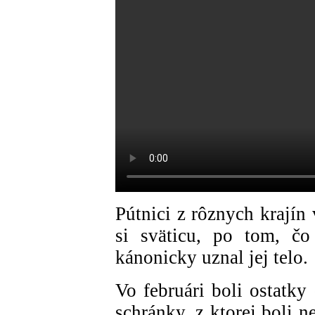
Pútnici z rôznych krajín 
si sväticu, po tom, čo
kánonicky uznal jej telo.
Vo februári boli ostatky
schránky, z ktorej boli n