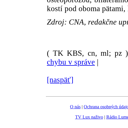
kostí pod oboma pätami, 
Zdroj: CNA, redakčne up
( TK KBS, cn, ml; pz 
chybu v správe
|
[naspäť]
O nás
|
Ochrana osobných údaj
TV Lux naživo
|
Rádio Lum