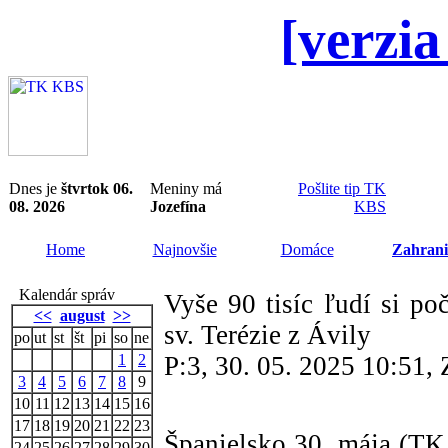
[verzia
Dnes je
štvrtok 06.
Meniny má
Pošlite tip TK
08. 2026
Jozefína
KBS
Home
Najnovšie
Domáce
Zahrani
Kalendár správ
Vyše 90 tisíc ľudí si po
<<
august
>>
sv. Terézie z Ávily
po
ut
st
št
pi
so
ne
1
2
P:3, 30. 05. 2025 10:51
3
4
5
6
7
8
9
10
11
12
13
14
15
16
17
18
19
20
21
22
23
Španielsko 30. mája (TK 
24
25
26
27
28
29
30