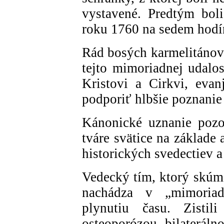
vystavené. Predtým boli
roku 1760 na sedem hodín
Rád bosých karmelitánov 
tejto mimoriadnej udalos
Kristovi a Cirkvi, evan
podporiť hlbšie poznanie 
Kánonické uznanie pozo
tváre svätice na základe 
historických svedectiev a
Vedecký tím, ktorý skúmal
nachádza v „mimoriad
plynutiu času. Zistil
osteoporózou, bilateráln