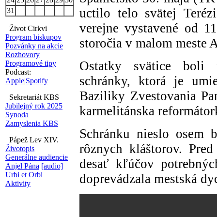
uctilo telo svätej Teréz
31
verejne vystavené od 11.
Život Cirkvi
Program biskupov
storočia v malom meste A
Pozvánky na akcie
Rozhovory
Ostatky svätice boli 
Programové tipy
Podcast:
schránky, ktorá je umi
Apple
|
Spotify
Baziliky Zvestovania Pa
Sekretariát KBS
Jubilejný rok 2025
karmelitánska reformátor
Synoda
Zamyslenia KBS
Schránku nieslo osem b
Pápež Lev XIV.
rôznych kláštorov. Pred 
Životopis
Generálne audiencie
desať kľúčov potrebnýc
Anjel Pána
[audio]
Urbi et Orbi
doprevádzala mestská dy
Aktivity