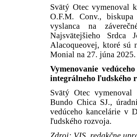
Svätý Otec vymenoval ka
O.F.M. Conv., biskupa 
vyslanca na záverečn
Najsvätejšieho Srdca J
Alacoqueovej, ktoré sú 
Monial na 27. júna 2025.
Vymenovanie vedúceho 
integrálneho ľudského 
Svätý Otec vymenoval 
Bundo Chica SJ., úradník
vedúceho kancelárie v D
ľudského rozvoja.
Zdroj: VIS, redakčne upr