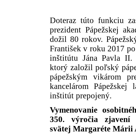
Doteraz túto funkciu za
prezident Pápežskej aka
dožil 80 rokov. Pápežský 
František v roku 2017 po
inštitútu Jána Pavla II
ktorý založil poľský páp
pápežským vikárom pr
kancelárom Pápežskej la
inštitút prepojený.
Vymenovanie osobitnéh
350. výročia zjavení 
svätej Margaréte Márii