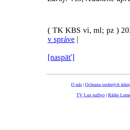
( TK KBS vi, ml; pz )
2
v správe
|
[naspäť]
O nás
|
Ochrana osobných údaj
TV Lux naživo
|
Rádio Lum