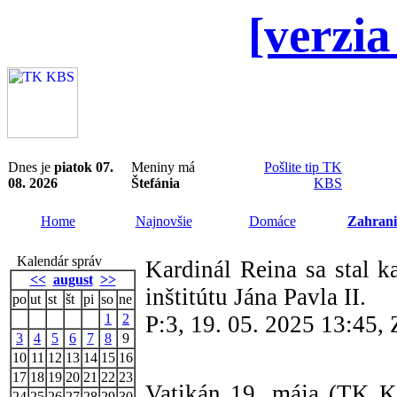
[verzia
Dnes je
piatok 07.
Meniny má
Pošlite tip TK
08. 2026
Štefánia
KBS
Home
Najnovšie
Domáce
Zahrani
Kalendár správ
Kardinál Reina sa stal 
<<
august
>>
inštitútu Jána Pavla II.
po
ut
st
št
pi
so
ne
1
2
P:3, 19. 05. 2025 13:45
3
4
5
6
7
8
9
10
11
12
13
14
15
16
17
18
19
20
21
22
23
Vatikán 19. mája (TK K
24
25
26
27
28
29
30