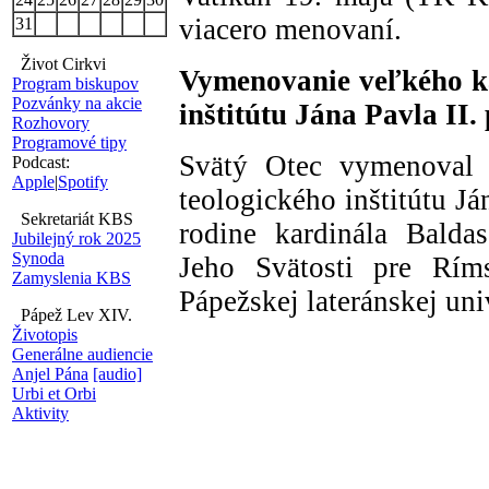
viacero menovaní.
31
Život Cirkvi
Vymenovanie veľkého ka
Program biskupov
Pozvánky na akcie
inštitútu Jána Pavla II.
Rozhovory
Programové tipy
Svätý Otec vymenoval 
Podcast:
Apple
|
Spotify
teologického inštitútu Já
Sekretariát KBS
rodine kardinála Balda
Jubilejný rok 2025
Synoda
Jeho Svätosti pre Rím
Zamyslenia KBS
Pápežskej lateránskej uni
Pápež Lev XIV.
Životopis
Generálne audiencie
Anjel Pána
[audio]
Urbi et Orbi
Aktivity