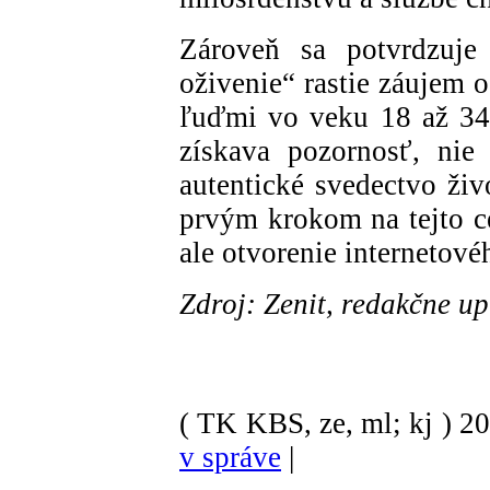
Zároveň sa potvrdzuje 
oživenie“ rastie záujem 
ľuďmi vo veku 18 až 34 
získava pozornosť, nie 
autentické svedectvo živ
prvým krokom na tejto ce
ale otvorenie internetové
Zdroj: Zenit, redakčne u
( TK KBS, ze, ml; kj )
2
v správe
|