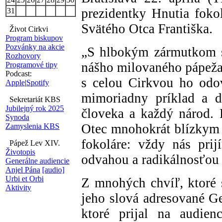
prezidentky Hnutia foko
31
Svätého Otca Františka.
Život Cirkvi
Program biskupov
Pozvánky na akcie
„S hlbokým zármutkom s
Rozhovory
nášho milovaného pápeža
Programové tipy
Podcast:
s celou Cirkvou ho odo
Apple
|
Spotify
mimoriadny príklad a d
Sekretariát KBS
Jubilejný rok 2025
človeka a každý národ. 
Synoda
Otec mnohokrát blízkym 
Zamyslenia KBS
fokoláre: vždy nás pri
Pápež Lev XIV.
Životopis
odvahou a radikálnosťou 
Generálne audiencie
Anjel Pána
[audio]
Urbi et Orbi
Z mnohých chvíľ, ktoré 
Aktivity
jeho slová adresované G
ktoré prijal na audien