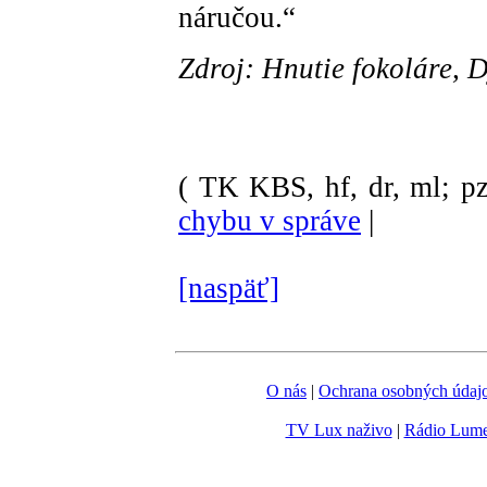
náručou.“
Zdroj: Hnutie fokoláre, 
( TK KBS, hf, dr, ml; pz
chybu v správe
|
[naspäť]
O nás
|
Ochrana osobných údaj
TV Lux naživo
|
Rádio Lum