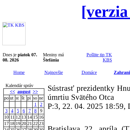
[verzia
Dnes je
piatok 07.
Meniny má
Pošlite tip TK
08. 2026
Štefánia
KBS
Home
Najnovšie
Domáce
Zahrani
Kalendár správ
Sústrasť prezidentky Hnu
<<
august
>>
úmrtiu Svätého Otca
po
ut
st
št
pi
so
ne
1
2
P:3, 22. 04. 2025 18:59
3
4
5
6
7
8
9
10
11
12
13
14
15
16
17
18
19
20
21
22
23
Bratislava 22. apríla (
24
25
26
27
28
29
30