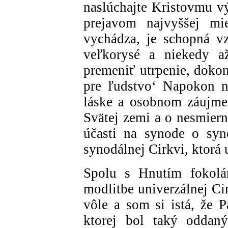
naslúchajte Kristovmu vý
prejavom najvyššej mi
vychádza, je schopná vz
veľkorysé a niekedy a
premeniť utrpenie, dokon
pre ľudstvo‘ Napokon n
láske a osobnom záujme
Svätej zemi a o nesmiern
účasti na synode o syn
synodálnej Cirkvi, ktorá 
Spolu s Hnutím fokolá
modlitbe univerzálnej Ci
vôle a som si istá, že 
ktorej bol taký oddan