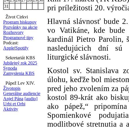
pri príležitosti 20. výroč
31
Život Cirkvi
Hlavná slávnosť bude 2. 
Program biskupov
Pozvánky na akcie
vo Vatikáne, kde bude 
Rozhovory
kardinál Pietro Parolin, 
Programové tipy
Podcast:
nasledujúcich dní sú 
Apple
|
Spotify
liturgické slávnosti.
Sekretariát KBS
Jubilejný rok 2025
Synoda
Kostol sv. Stanislava z
Zamyslenia KBS
úlohu, keďže bol miestom
Pápež Lev XIV.
pred jeho zvolením za pá
Životopis
Generálne audiencie
kostol 89-krát ako biskup
Anjel Pána
[audio]
Urbi et Orbi
ako pápež,“ pripomína
Aktivity
Spomienkové podujati
modlitbové stretnutia a 