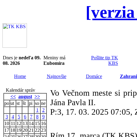
[verzia
Dnes je
nedeľa 09.
Meniny má
Pošlite tip TK
08. 2026
Ľubomíra
KBS
Home
Najnovšie
Domáce
Zahrani
Kalendár správ
Vo Večnom meste si prip
<<
august
>>
Jána Pavla II.
po
ut
st
št
pi
so
ne
1
2
P:3, 17. 03. 2025 07:05
3
4
5
6
7
8
9
10
11
12
13
14
15
16
17
18
19
20
21
22
23
Rím 17. marca (TK KBS) 
24
25
26
27
28
29
30