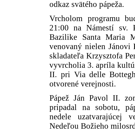
odkaz svätého pápeža.
Vrcholom programu bude
21:00 na Námestí sv. P
Bazilike Santa Maria M
venovaný nielen Jánovi P
skladateľa Krzysztofa P
vyvrcholia 3. apríla kul
II. pri Via delle Botte
otvorené verejnosti.
Pápež Ján Pavol II. zo
pripadal na sobotu, pá
nedele uzatvarajúcej v
Nedeľou Božieho milosrd