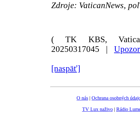
Zdroje: VaticanNews, poľ
( TK KBS, Vatica
20250317045 |
Upozor
[naspäť]
O nás
|
Ochrana osobných údaj
TV Lux naživo
|
Rádio Lum