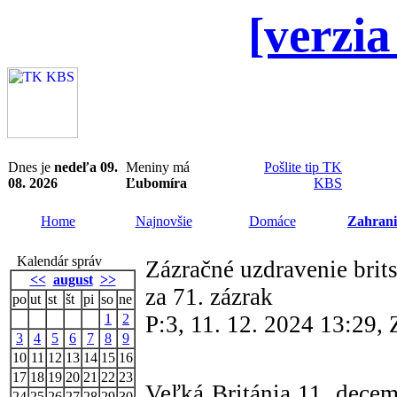
[verzia
Dnes je
nedeľa 09.
Meniny má
Pošlite tip TK
08. 2026
Ľubomíra
KBS
Home
Najnovšie
Domáce
Zahrani
Kalendár správ
Zázračné uzdravenie brit
<<
august
>>
za 71. zázrak
po
ut
st
št
pi
so
ne
1
2
P:3, 11. 12. 2024 13:29
3
4
5
6
7
8
9
10
11
12
13
14
15
16
17
18
19
20
21
22
23
Veľká Británia 11. dec
24
25
26
27
28
29
30