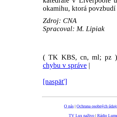
katedrále v Liverpoole 
okamihu, ktorá povzbudí v
Zdroj: CNA
Spracoval: M. Lipiak
( TK KBS, cn, ml; pz 
chybu v správe
|
[naspäť]
O nás
|
Ochrana osobných údaj
TV Lux naživo
|
Rádio Lum