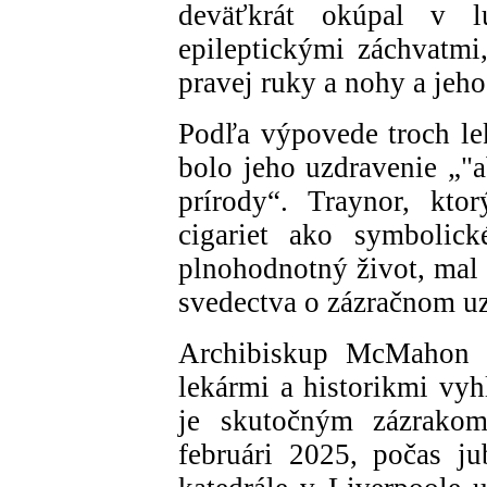
deväťkrát okúpal v lú
epileptickými záchvatm
pravej ruky a nohy a jeho
Podľa výpovede troch lek
bolo jeho uzdravenie „"a
prírody“. Traynor, kto
cigariet ako symbolick
plnohodnotný život, mal t
svedectva o zázračnom u
Archibiskup McMahon n
lekármi a historikmi vyh
je skutočným zázrakom
februári 2025, počas ju