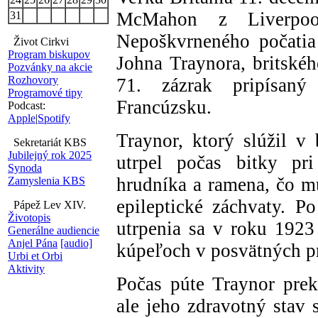
McMahon z Liverpoo
31
Nepoškvrneného počatia
Život Cirkvi
Program biskupov
Johna Traynora, britskéh
Pozvánky na akcie
Rozhovory
71. zázrak pripísan
Programové tipy
Francúzsku.
Podcast:
Apple
|
Spotify
Traynor, ktorý slúžil v
Sekretariát KBS
Jubilejný rok 2025
utrpel počas bitky pri
Synoda
hrudníka a ramena, čo mu
Zamyslenia KBS
epileptické záchvaty. P
Pápež Lev XIV.
Životopis
utrpenia sa v roku 1923
Generálne audiencie
Anjel Pána
[audio]
kúpeľoch v posvätných p
Urbi et Orbi
Aktivity
Počas púte Traynor prek
ale jeho zdravotný stav 