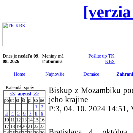
[verzia
Dnes je
nedeľa 09.
Meniny má
Pošlite tip TK
08. 2026
Ľubomíra
KBS
Home
Najnovšie
Domáce
Zahrani
Kalendár správ
Biskup z Mozambiku poď
<<
august
>>
jeho krajine
po
ut
st
št
pi
so
ne
1
2
P:3, 04. 10. 2024 14:51,
3
4
5
6
7
8
9
10
11
12
13
14
15
16
17
18
19
20
21
22
23
Bratislava 4. októbr
24
25
26
27
28
29
30