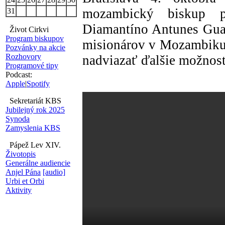
mozambický biskup p
31
Diamantíno Antunes Guap
Život Cirkvi
Program biskupov
misionárov v Mozambiku,
Pozvánky na akcie
Rozhovory
nadviazať ďalšie možnost
Programové tipy
Podcast:
Apple
|
Spotify
Sekretariát KBS
Jubilejný rok 2025
Synoda
Zamyslenia KBS
Pápež Lev XIV.
Životopis
Generálne audiencie
Anjel Pána
[audio]
Urbi et Orbi
Aktivity