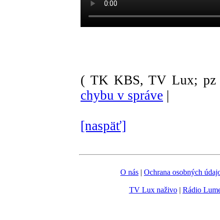
( TK KBS, TV Lux; pz 
chybu v správe
|
[naspäť]
O nás
|
Ochrana osobných údaj
TV Lux naživo
|
Rádio Lum