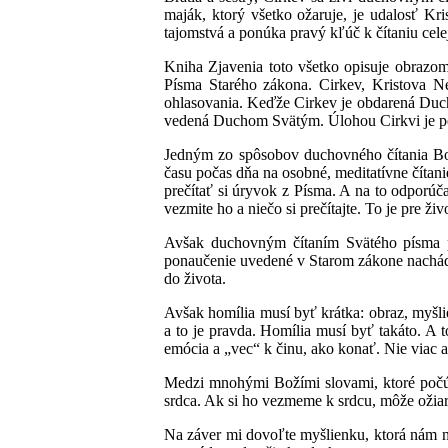
maják, ktorý všetko ožaruje, je udalosť Kri
tajomstvá a ponúka pravý kľúč k čítaniu cele
Kniha Zjavenia toto všetko opisuje obrazom
Písma Starého zákona. Cirkev, Kristova Ne
ohlasovania. Keďže Cirkev je obdarená Ducho
vedená Duchom Svätým. Úlohou Cirkvi je pom
Jedným zo spôsobov duchovného čítania Bož
času počas dňa na osobné, meditatívne čítan
prečítať si úryvok z Písma. A na to odporúč
vezmite ho a niečo si prečítajte. To je pre ži
Avšak duchovným čítaním Svätého písma par
ponaučenie uvedené v Starom zákone nachádz
do života.
Avšak homília musí byť krátka: obraz, myšli
a to je pravda. Homília musí byť takáto. A 
emócia a „vec“ k činu, ako konať. Nie viac 
Medzi mnohými Božími slovami, ktoré počúva
srdca. Ak si ho vezmeme k srdcu, môže ožiar
Na záver mi dovoľte myšlienku, ktorá nám m