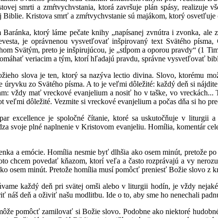
stovej smrti a zmŕtvychvstania, ktorá završuje plán spásy, realizuje v
j Biblie. Kristova smrť a zmŕtvychvstanie sú majákom, ktorý osvetľuje c
 Baránka, ktorý láme pečate knihy „napísanej zvnútra i zvonka, ale z
vesta, je oprávnenou vysvetľovať inšpirovaný text Svätého písma, 
m Svätým, preto je inšpirujúcou, je „stĺpom a oporou pravdy“ (1 Tim 3
áhať veriacim a tým, ktorí hľadajú pravdu, správne vysvetľovať bibli
ieho slova je ten, ktorý sa nazýva lectio divina. Slovo, ktorému m
ie úryvku zo Svätého písma. A to je veľmi dôležité: každý deň si nájdi
am: vždy mať vreckové evanjelium a nosiť ho v taške, vo vreckách... 
vot veľmi dôležité. Vezmite si vreckové evanjelium a počas dňa si ho preč
 excellence je spoločné čítanie, ktoré sa uskutočňuje v liturgii 
a svoje plné naplnenie v Kristovom evanjeliu. Homília, komentár cel
enka a emócie. Homília nesmie byť dlhšia ako osem minút, pretože po 
toto chcem povedať kňazom, ktorí veľa a často rozprávajú a vy nerozu
ako osem minút. Pretože homília musí pomôcť preniesť Božie slovo z kn
me každý deň pri svätej omši alebo v liturgii hodín, je vždy nejaké
iť náš deň a oživiť našu modlitbu. Ide o to, aby sme ho nenechali pad
ôže pomôcť zamilovať si Božie slovo. Podobne ako niektoré hudobné 