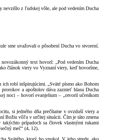
y nevzišlo z ľudskej vôle, ale pod vedením Ducha
nule sme uvažovali o pôsobení Ducha vo stvorení.
ný novozákonný text hovorí: „Pod vedením Ducha
ako článok viery vo Vyznaní viery, keď hovoríme,
ch ich robí inšpirujúcimi. „Sväté písmo ako Bohom
 prorokov a apoštolov dáva zaznieť hlasu Ducha
ej noci – hovorí evanjelium – „otvoril učeníkom
citu, si jedného dňa prečítame v ovzduší viery a
ní Božiu vôľu v určitej situácii. Čím je táto zmena
 takýchto prípadoch sa človek vlastnými rukami
jsečný meč“ (4, 12).
ha Svätého, ktorý ho vnukol. V jeho strede, ako