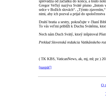
sprevádza od začiatku do konca, a touto not
Gregor Veľký nazýva Sväté písmo „listom vš
srdce v Božích slovách“. „Týmto zjavením,“ 
nimi, aby ich pozval a prijal do spoločenstv
Drahí bratia a sestry, pokračujte v čítaní B
To vás veľmi priblíži k Duchu Svätému, ktor
Nech nám Duch Svätý, ktorý inšpiroval Písmo
Preklad Slovenská redakcia Vatikánskeho ro
( TK KBS, VaticanNews, ak, mj, ml; pz )
20
[naspäť]
O 