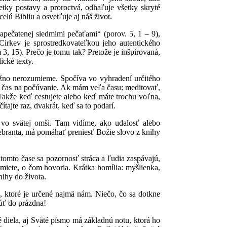
šetky postavy a proroctvá, odhaľuje všetky skryté
elú Bibliu a osvetľuje aj náš život.
apečatenej siedmimi pečaťami“ (porov. 5, 1 – 9),
Cirkev je sprostredkovateľkou jeho autentického
, 15). Prečo je tomu tak? Pretože je inšpirovaná,
cké texty.
ožno nerozumieme. Spočíva vo vyhradení určitého
te čas na počúvanie. Ak mám veľa času: meditovať,
Takže keď cestujete alebo keď máte trochu voľna,
ítajte raz, dvakrát, keď sa to podarí.
a vo svätej omši. Tam vidíme, ako udalosť alebo
ebranta, má pomáhať preniesť Božie slovo z knihy
tomto čase sa pozornosť stráca a ľudia zaspávajú,
miete, o čom hovoria. Krátka homília: myšlienka,
ihy do života.
, ktoré je určené najmä nám. Niečo, čo sa dotkne
núť do prázdna!
diela, aj Sväté písmo má základnú notu, ktorá ho