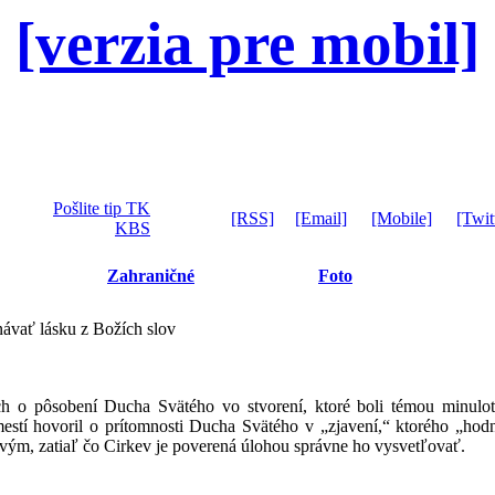
[verzia pre mobil]
Pošlite tip TK
[RSS]
[Email]
[Mobile]
[Twit
KBS
Zahraničné
Foto
ávať lásku z Božích slov
h o pôsobení Ducha Svätého vo stvorení, ktoré boli témou minulot
mestí hovoril o prítomnosti Ducha Svätého v „zjavení,“ ktorého „h
živým, zatiaľ čo Cirkev je poverená úlohou správne ho vysvetľovať.