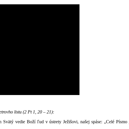
rovho listu (2 Pt 1, 20 – 21):
 Svätý vedie Boží ľud v ústrety Ježišovi, našej spáse: „Celé Písm