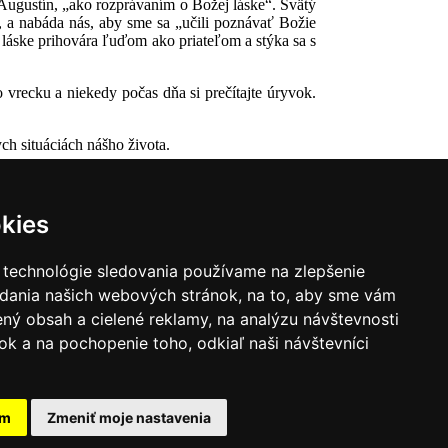
 Augustín, „ako rozprávaním o Božej láske“. Svätý
 a nabáda nás, aby sme sa „učili poznávať Božie
 láske prihovára ľuďom ako priateľom a stýka sa s
vo vrecku a niekedy počas dňa si prečítajte úryvok.
h situáciách nášho života.
kies
 technológie sledovania používame na zlepšenie
adania našich webových stránok, na to, aby sme vám
ný obsah a cielené reklamy, na analýzu návštevnosti
k a na pochopenie toho, odkiaľ naši návštevníci
|
Zoznam hovorcov diecéz
y
|
Výveska
|
Do kostola
am
Zmeniť moje nastavenia