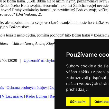
ou je Božia láska. „Celá Biblia nie je ničím iným“, poznamenáva svätý
emohúceho Boha svojmu stvoreniu“, ako list Ženícha svojej neveste,
hovorí Druhý vatikánsky koncil, „sa neviditeľný Boh vo svojej veľkej
a so sebou“ (Dei Verbum, 2).
iblie, ale nezabudnite na svoje vreckové evanjelium: noste ho v taške, 
ý je v Božom slove.
 a teraz z neho dýcha, pomáha pochopiť túto Božiu lásku v konkrétnyc
zhlasu – Vatican News, Andrej Klapka, Martin Jarábek
Používame coo
240612029 |
Upozorniť na chybu v správe
|
Súbory cookie a ďalšie
vášho zážitku z prehli
zobrazovali prispôsobe
našich webových stráno
nás
|
Ochrana osobných údajov
|
Copyright
|
Fotobanka
|
Hovorca KBS
prichádzajú.
TV Lux naživo
|
Rádio Lumen
|
Rádio Vatikán
|
SSV
|
Katolícke novin
Súhlasím
Odmiet
Nastavenie Cookies