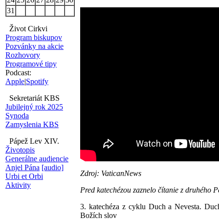
31
Život Cirkvi
Program biskupov
Pozvánky na akcie
Rozhovory
Programové tipy
Podcast:
Apple
|
Spotify
Sekretariát KBS
Jubilejný rok 2025
Synoda
Zamyslenia KBS
Pápež Lev XIV.
Životopis
Generálne audiencie
Anjel Pána
[audio]
Zdroj: VaticanNews
Urbi et Orbi
Aktivity
Pred katechézou zaznelo čítanie z druhého Pet
3. katechéza z cyklu Duch a Nevesta. Duch
Božích slov