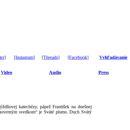
ter]
[Instagram]
[Threads]
[Facebook]
Vyhľadávanie
Video
Audio
Press
ýždňovej katechézy, pápež František na dnešnej
odnoverným svedkom“ je Sväté písmo. Duch Svätý