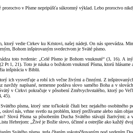
ké proroctvo v Písme nepripúšťa súkromný výklad. Lebo proroctvo nikd
ktorý vedie Cirkev ku Kristovi, našej nádeji. On nás sprevádza. Mi
verným, Bohom inšpirovaným svedectvom je Sväté písmo.
chádza toto tvrdenie: „Celé Písmo je Bohom vnuknuté“ (3, 16). A i
(2 Pt 1, 21). Toto je náuka o božskom vnuknutí Písma, ktorú hlásame 
a inšpirácia v Biblii.
ktorý ich vysvetľuje a robí ich večne živými a činnými. Z inšpirovaný
raz navždy napísané, nemenne podáva slovo samého Boha a v slovách
vätý v Cirkvi pokračuje v pôsobení Zmŕtvychvstalého, ktorý po Veľk
, 45).
Svätého písma, ktorý sme toľkokrát čítali bez nejakého osobitného po
ti, osloví nás, vrhne svetlo na problém, ktorý prežívame alebo nám objas
ho? Slová Písma sa pôsobením Ducha Svätého stávajú žiarivými; a v
istu Hebrejom: „Živé je Božie slovo, účinné a ostrejšie ako každý dvo
čítaním Svätého písma, teda čítaním uskutočňovaným pod vedením Duc