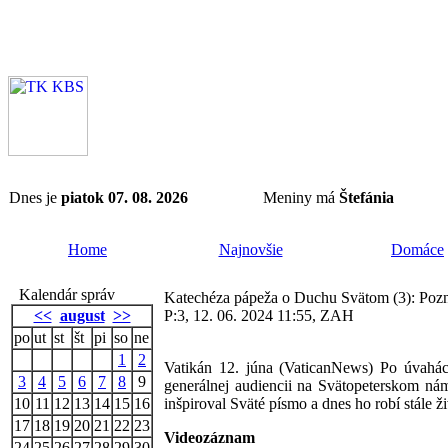
Dnes je
piatok 07. 08. 2026
Meniny má
Štefánia
Home
Najnovšie
Domáce
Kalendár správ
Katechéza pápeža o Duchu Svätom (3): Pozn
<<
august
>>
P:3, 12. 06. 2024 11:55, ZAH
po
ut
st
št
pi
so
ne
1
2
Vatikán 12. júna (VaticanNews) Po úvahác
3
4
5
6
7
8
9
generálnej audiencii na Svätopeterskom ná
10
11
12
13
14
15
16
inšpiroval Sväté písmo a dnes ho robí stále 
17
18
19
20
21
22
23
Videozáznam
24
25
26
27
28
29
30