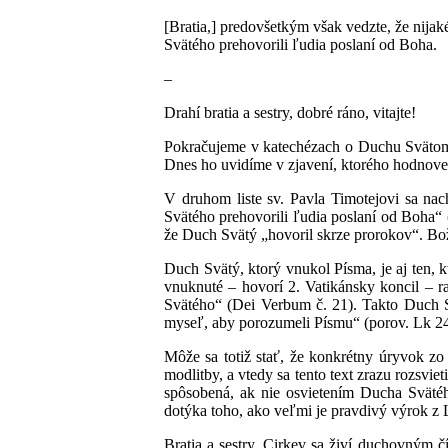
[Bratia,] predovšetkým však vedzte, že nija
Svätého prehovorili ľudia poslaní od Boha.
–
Drahí bratia a sestry, dobré ráno, vitajte!
Pokračujeme v katechézach o Duchu Svätom, 
Dnes ho uvidíme v zjavení, ktorého hodno
V druhom liste sv. Pavla Timotejovi sa na
Svätého prehovorili ľudia poslaní od Boha“ 
že Duch Svätý „hovoril skrze prorokov“. Boži
Duch Svätý, ktorý vnukol Písma, je aj ten, 
vnuknuté – hovorí 2. Vatikánsky koncil – 
Svätého“ (Dei Verbum č. 21). Takto Duch S
myseľ, aby porozumeli Písmu“ (porov. Lk 24
Môže sa totiž stať, že konkrétny úryvok zo 
modlitby, a vtedy sa tento text zrazu rozsvie
spôsobená, ak nie osvietením Ducha Sväté
dotýka toho, ako veľmi je pravdivý výrok z L
Bratia a sestry, Cirkev sa živí duchovným 