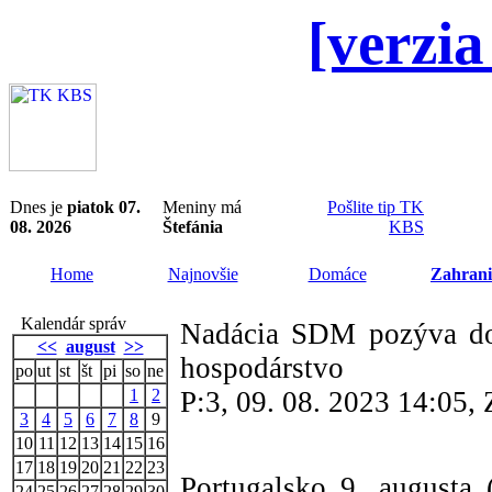
[verzia
Dnes je
piatok 07.
Meniny má
Pošlite tip TK
08. 2026
Štefánia
KBS
Home
Najnovšie
Domáce
Zahrani
Kalendár správ
Nadácia SDM pozýva do 
<<
august
>>
hospodárstvo
po
ut
st
št
pi
so
ne
1
2
P:3, 09. 08. 2023 14:05
3
4
5
6
7
8
9
10
11
12
13
14
15
16
17
18
19
20
21
22
23
Portugalsko 9. augusta
24
25
26
27
28
29
30