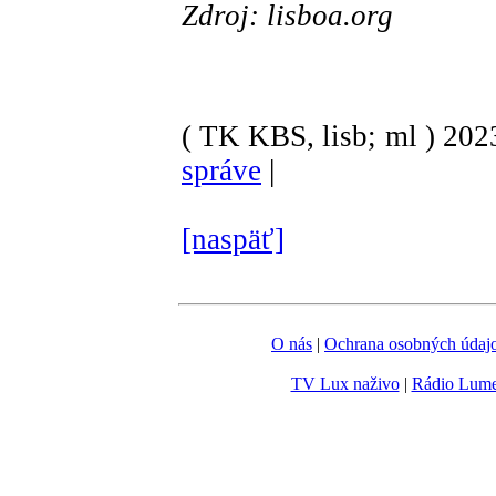
Zdroj: lisboa.org
( TK KBS, lisb; ml )
202
správe
|
[naspäť]
O nás
|
Ochrana osobných údaj
TV Lux naživo
|
Rádio Lum