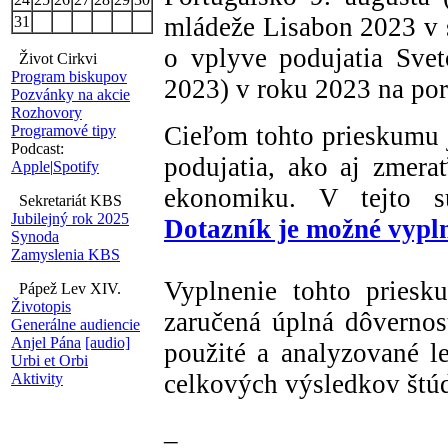
mládeže Lisabon 2023 v 
31
o vplyve podujatia Sve
Život Cirkvi
Program biskupov
2023) v roku 2023 na por
Pozvánky na akcie
Rozhovory
Cieľom tohto prieskumu j
Programové tipy
Podcast:
podujatia, ako aj zmer
Apple
|
Spotify
ekonomiku. V tejto sú
Sekretariát KBS
Jubilejný rok 2025
Dotazník je možné vypl
Synoda
Zamyslenia KBS
Vyplnenie tohto priesk
Pápež Lev XIV.
Životopis
zaručená úplná dôvernos
Generálne audiencie
Anjel Pána
[audio]
použité a analyzované l
Urbi et Orbi
celkových výsledkov štúd
Aktivity
_