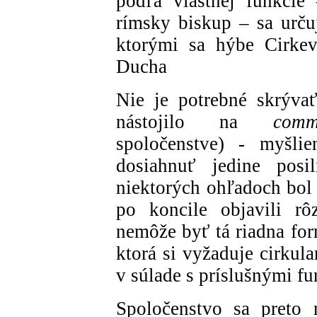
podľa vlastnej funkcie
rímsky biskup – sa urču
ktorými sa hýbe Cirkev
Ducha
Nie je potrebné skrýva
nástojilo na
comm
spoločenstve) - myšli
dosiahnuť jedine posil
niektorých ohľadoch bol 
po koncile objavili rô
nemôže byť tá riadna for
ktorá si vyžaduje cirkul
v súlade s príslušnými f
Spoločenstvo sa preto 