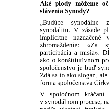
Aké plody môžeme oč
slávenia Synody?
„Budúce synodálne z
synodalitu. V zásade p
implicitne naznačen
zhromaždenie: «Za sy
participácia a misia». D
ako o konštitutívnom prv
spoločenstvo je buď syno
Zdá sa to ako slogan, ale
forma spoločenstva Cirkv
V spoločnom kráčaní 
v synodálnom procese, na