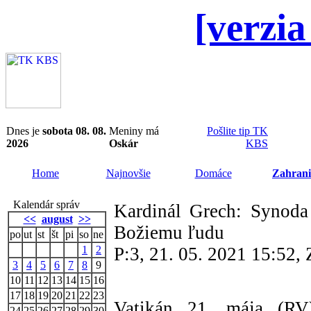
[verzia
Dnes je
sobota 08. 08.
Meniny má
Pošlite tip TK
2026
Oskár
KBS
Home
Najnovšie
Domáce
Zahrani
Kalendár správ
Kardinál Grech: Synoda 
<<
august
>>
Božiemu ľudu
po
ut
st
št
pi
so
ne
1
2
P:3, 21. 05. 2021 15:52
3
4
5
6
7
8
9
10
11
12
13
14
15
16
17
18
19
20
21
22
23
Vatikán 21. mája (RV
24
25
26
27
28
29
30