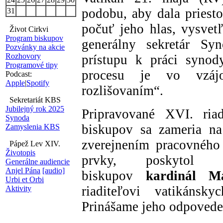
podobu, aby dala priest
31
počuť jeho hlas, vysvet
Život Cirkvi
Program biskupov
generálny sekretár S
Pozvánky na akcie
Rozhovory
prístupu k práci synody
Programové tipy
procesu je vo vzájo
Podcast:
Apple
|
Spotify
rozlišovaním“.
Sekretariát KBS
Jubilejný rok 2025
Pripravované XVI. ria
Synoda
biskupov sa zameria na
Zamyslenia KBS
zverejnením pracovného
Pápež Lev XIV.
Životopis
prvky, poskytol g
Generálne audiencie
Anjel Pána
[audio]
biskupov
kardinál 
Urbi et Orbi
riaditeľovi vatikánsk
Aktivity
Prinášame jeho odpovede