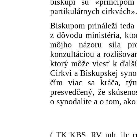
biskupi sú «princípom
partikulárnych cirkvách»
Biskupom prináleží teda 
z dôvodu ministéria, kto
môjho názoru sila pr
konzultáciou a rozlišova
ktorý môže viesť k ďalš
Cirkvi a Biskupskej syno
čím viac sa kráča, t
presvedčený, že skúsen
o synodalite a o tom, ako
( TK KBS, RV, mh, jb; r