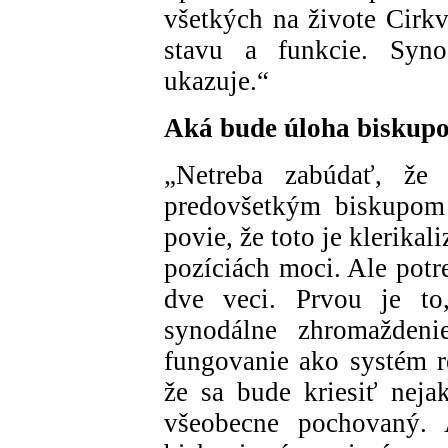
všetkých na živote Cirkv
stavu a funkcie. Syno
ukazuje.“
Aká bude úloha biskup
„Netreba zabúdať, že 
predovšetkým biskupom
povie, že toto je klerikal
pozíciách moci. Ale pot
dve veci. Prvou je to
synodálne zhromažden
fungovanie ako systém re
že sa bude kriesiť neja
všeobecne pochovaný. 