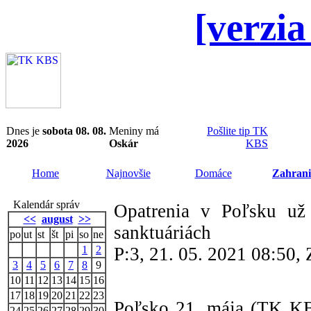
[verzia
Dnes je
sobota 08. 08.
Meniny má
Pošlite tip TK
2026
Oskár
KBS
Home
Najnovšie
Domáce
Zahrani
Kalendár správ
Opatrenia v Poľsku už 
<<
august
>>
sanktuáriách
po
ut
st
št
pi
so
ne
1
2
P:3, 21. 05. 2021 08:50
3
4
5
6
7
8
9
10
11
12
13
14
15
16
17
18
19
20
21
22
23
Poľsko 21. mája (TK KB
24
25
26
27
28
29
30