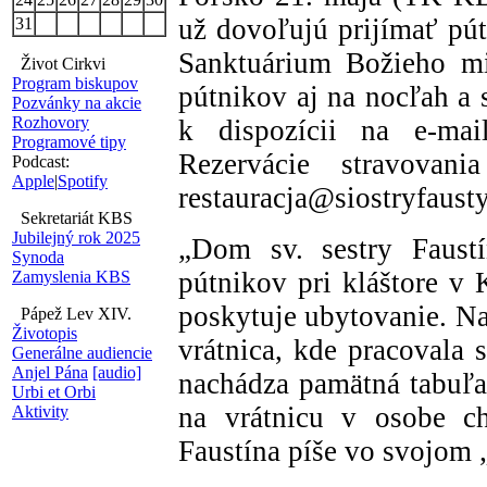
už dovoľujú prijímať pút
31
Sanktuárium Božieho mi
Život Cirkvi
Program biskupov
pútnikov aj na nocľah a 
Pozvánky na akcie
Rozhovory
k dispozícii na e-mail
Programové tipy
Rezervácie stravovani
Podcast:
Apple
|
Spotify
restauracja@siostryfausty
Sekretariát KBS
Jubilejný rok 2025
„Dom sv. sestry Faust
Synoda
pútnikov pri kláštore v
Zamyslenia KBS
poskytuje ubytovanie. Na
Pápež Lev XIV.
Životopis
vrátnica, kde pracovala 
Generálne audiencie
Anjel Pána
[audio]
nachádza pamätná tabuľa
Urbi et Orbi
na vrátnicu v osobe c
Aktivity
Faustína píše vo svojom