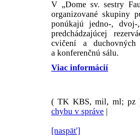
V „Dome sv. sestry Fau
organizované skupiny pú
ponúkajú jedno-, dvoj-,
predchádzajúcej rezer
cvičení a duchovných 
a konferenčnú sálu.
Viac informácií
( TK KBS, mil, ml; pz 
chybu v správe
|
[naspäť]