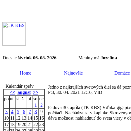
Dnes je
štvrtok 06. 08. 2026
Meniny má
Jozefína
Home
Najnovšie
Domáce
Kalendár správ
Jedno z najkrajších svetových diel sa dá pozr
<<
august
>>
P:3, 30. 04. 2021 12:16, VID
po
ut
st
št
pi
so
ne
1
2
Padova 30. apríla (TK KBS) Vďaka gigapixelo
3
4
5
6
7
8
9
počítači. Nachádza sa v kaplnke Skrovényo
10
11
12
13
14
15
16
dáva možnosť nahliadnuť do sveta viery v o
17
18
19
20
21
22
23
24
25
26
27
28
29
30