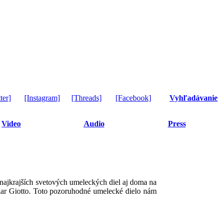
ter]
[Instagram]
[Threads]
[Facebook]
Vyhľadávanie
Video
Audio
Press
 najkrajších svetových umeleckých diel aj doma na
iar Giotto. Toto pozoruhodné umelecké dielo nám