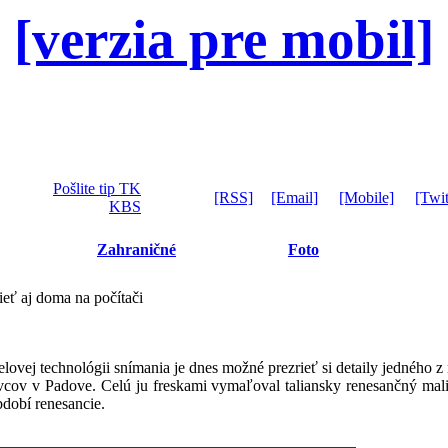
[verzia pre mobil]
Pošlite tip TK
[RSS]
[Email]
[Mobile]
[Twit
KBS
Zahraničné
Foto
ieť aj doma na počítači
vej technológii snímania je dnes možné prezrieť si detaily jedného z
vcov v Padove. Celú ju freskami vymaľoval taliansky renesančný mal
bdobí renesancie.