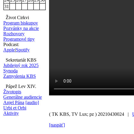
31
Život Cirkvi
Program biskupov
Pozvánky na akcie
Rozhovory
Programové tipy
Podcast:
Apple
|
Spotify
Sekretariát KBS
Jubilejný rok 2025
Synoda
Zamyslenia KBS
Pápež Lev XIV.
Životopis
Generálne audiencie
Anjel Pána
[audio]
Urbi et Orbi
Aktivity
( TK KBS, TV Lux; pz )
20210430024 |
[naspäť]