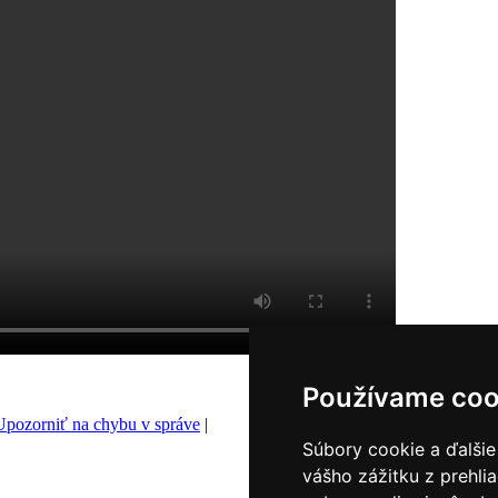
Používame coo
Upozorniť na chybu v správe
|
Súbory cookie a ďalšie
vášho zážitku z prehli