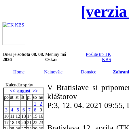
[verzia
Dnes je
sobota 08. 08.
Meniny má
Pošlite tip TK
2026
Oskár
KBS
Home
Najnovšie
Domáce
Zahrani
Kalendár správ
V Bratislave si pripome
<<
august
>>
kláštorov
po
ut
st
št
pi
so
ne
1
2
P:3, 12. 04. 2021 09:55
3
4
5
6
7
8
9
10
11
12
13
14
15
16
17
18
19
20
21
22
23
Bratislava 12. apríla (T
24
25
26
27
28
29
30