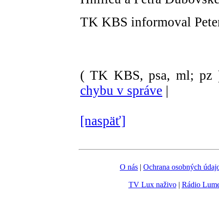
TK KBS informoval Peter
( TK KBS, psa, ml; pz 
chybu v správe
|
[naspäť]
O nás
|
Ochrana osobných údaj
TV Lux naživo
|
Rádio Lum