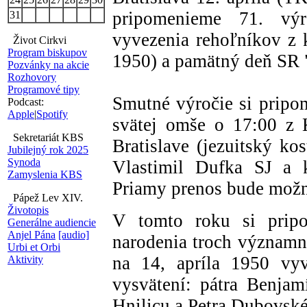
pripomenieme 71. výr
31
vyvezenia rehoľníkov z k
Život Cirkvi
Program biskupov
1950) a pamätný deň SR 
Pozvánky na akcie
Rozhovory
Programové tipy
Smutné výročie si prip
Podcast:
Apple
|
Spotify
svätej omše o 17:00 z K
Sekretariát KBS
Bratislave (jezuitský ko
Jubilejný rok 2025
Synoda
Vlastimil Dufka SJ a 
Zamyslenia KBS
Priamy prenos bude mož
Pápež Lev XIV.
Životopis
V tomto roku si pripo
Generálne audiencie
Anjel Pána
[audio]
narodenia troch významný
Urbi et Orbi
na 14, apríla 1950 vyv
Aktivity
vysvätení: pátra Benja
Hnilicu a Petra Dubovsk