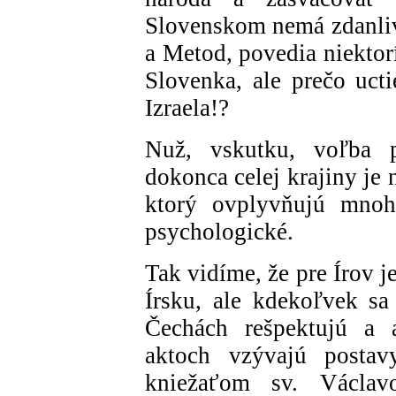
Slovenskom nemá zdanlivo
a Metod, povedia niektorí
Slovenka, ale prečo uct
Izraela!?
Nuž, vskutku, voľba p
dokonca celej krajiny je
ktorý ovplyvňujú mnohé
psychologické.
Tak vidíme, že pre Írov j
Írsku, ale kdekoľvek sa
Čechách rešpektujú a a
aktoch vzývajú posta
kniežaťom sv. Václa