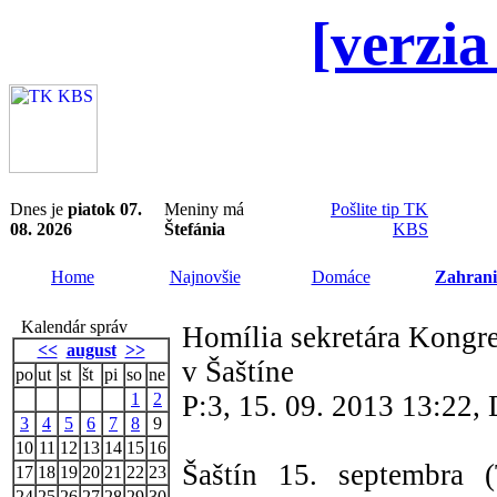
[verzia
Dnes je
piatok 07.
Meniny má
Pošlite tip TK
08. 2026
Štefánia
KBS
Home
Najnovšie
Domáce
Zahrani
Kalendár správ
Homília sekretára Kongre
<<
august
>>
v Šaštíne
po
ut
st
št
pi
so
ne
1
2
P:3, 15. 09. 2013 13:22
3
4
5
6
7
8
9
10
11
12
13
14
15
16
Šaštín 15. septembra
17
18
19
20
21
22
23
24
25
26
27
28
29
30