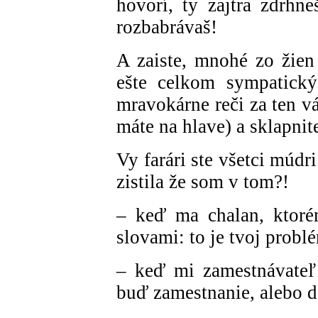
hovorí, ty zajtra zdrhn
rozbabrávaš!
A zaiste, mnohé zo žien
ešte celkom sympatický, 
mravokárne reči za ten v
máte na hlave) a sklapnit
Vy farári ste všetci múdri
zistila že som v tom?!
– keď ma chalan, ktoré
slovami: to je tvoj problé
– keď mi zamestnávateľ 
buď zamestnanie, alebo de