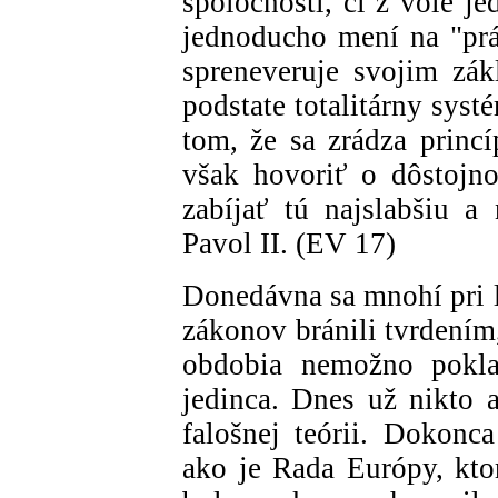
spoločnosti, či z vôle j
jednoducho mení na "prá
spreneveruje svojim zá
podstate totalitárny sys
tom, že sa zrádza princ
však hovoriť o dôstojno
zabíjať tú najslabšiu a 
Pavol II. (EV 17)
Donedávna sa mnohí pri l
zákonov bránili tvrdením
obdobia nemožno pokla
jedinca. Dnes už nikto a
falošnej teórii. Dokonc
ako je Rada Európy, kto