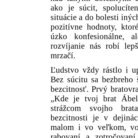
ako je súcit, spolucít
situácie a do bolesti inýc
pozitívne hodnoty, ktor
úzko konfesionálne, a
rozvíjanie nás robí lep
mrzačí.
Ľudstvo vždy rástlo i u
Bez súcitu sa bezbreho š
bezcitnosť. Prvý bratov
„Kde je tvoj brat Ábe
strážcom svojho brata
bezcitnosti je v dejin
malom i vo veľkom, vo 
rabovaní a zotročovaní