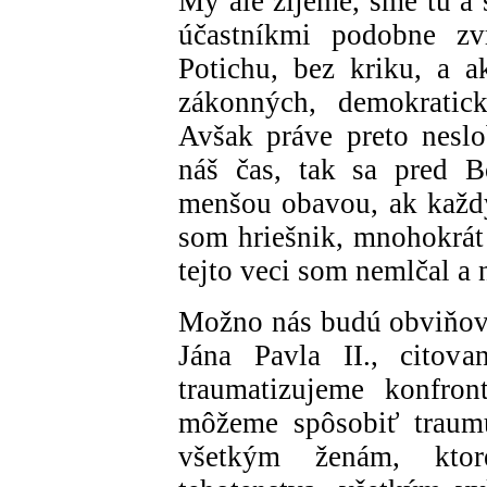
My ale žijeme, sme tu a 
účastníkmi podobne zvr
Potichu, bez kriku, a a
zákonných, demokratick
Avšak práve preto nesl
náš čas, tak sa pred 
menšou obavou, ak každ
som hriešnik, mnohokrát 
tejto veci som nemlčal a 
Možno nás budú obviňova
Jána Pavla II., citova
traumatizujeme konfro
môžeme spôsobiť traumu
všetkým ženám, ktor