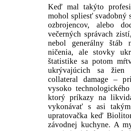
Keď mal takýto profesi
mohol spliesť svadobný s
ozbrojencov, alebo do
večerných správach zistí
nebol generálny štáb n
ničenia, ale stovky uk
štatistike sa potom mŕt
ukrývajúcich sa žien
collateral damage – pr
vysoko technologického 
ktorý príkazy na likvi
vykonávať s asi takým
upratovačka keď Biolit
závodnej kuchyne. A m