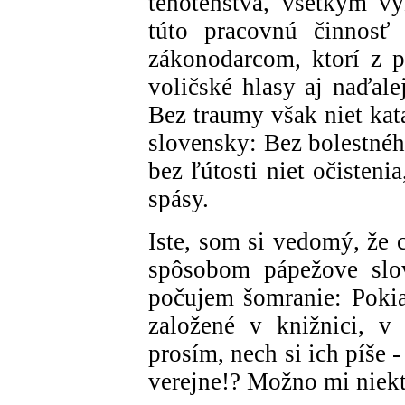
tehotenstva, všetkým vy
túto pracovnú činnosť 
zákonodarcom, ktorí z po
voličské hlasy aj naďale
Bez traumy však niet kat
slovensky: Bez bolestnéh
bez ľútosti niet očistenia
spásy.
Iste, som si vedomý, že 
spôsobom pápežove slov
počujem šomranie: Pokia
založené v knižnici, v
prosím, nech si ich píše -
verejne!? Možno mi niekto