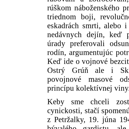
rúškom náboženského pre
triednom boji, revoluč
eskadrách smrti, alebo i
nedávnych dejín, keď p
úrady preferovali odsu
rodín, argumentujúc potr
Keď ide o vojnové bezci
Ostrý Grúň ale i Skl
povojnové masové ods
princípu kolektívnej viny
Keby sme chceli zosta
cynickosti, stačí spomen
z Petržalky, 19. júna 1
bývalého gardistu, al