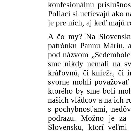
konfesionálnu príslušnos
Poliaci si uctievajú ako
je pre nich, aj keď majú 
A čo my? Na Slovensku 
patrónku Pannu Máriu, a
pod názvom „Sedembolest
sme nikdy nemali na sv
kráľovnú, či knieža, či 
svorne mohli považovať z
ktorého by sme boli moh
našich vládcov a na ich 
s pochybnosťami, nedôv
podrazu. Možno je za 
Slovensku, ktorí veľmi 