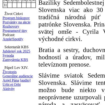
Baziliky Sedembolestnej
31
Slovenska viac ako 30 
Život Cirkvi
tradičná národná púť
Program biskupov
Pozvánky na akcie
patrónke Slovenska. Prin
Rozhovory
svätej omše - Cyrila V
Programové tipy
Podcast:
východné cirkvi.
Apple
|
Spotify
Sekretariát KBS
Bratia a sestry, duchovn
Jubilejný rok 2025
Synoda
hodností a úradov, milí
Zamyslenia KBS
televíznom prenose.
Pápež Lev XIV.
Životopis
Slávime sviatok Sedem
Generálne audiencie
Anjel Pána
[audio]
Slovenska. Slávime ten
Urbi et Orbi
možno bude niekto vy
Aktivity
neoprávnene uzurpovali 
národa a zasväcovať 