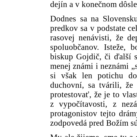
dejín a v konečnom dôsl
Dodnes sa na Slovensku
predkov sa v podstate ce
rasovej nenávisti, že de
spoluobčanov. Isteže, b
biskup Gojdič, či ďalší 
menej známi i neznámi „s
si však len potichu do
duchovní, sa tvárili, ž
protestovať, že je to vlas
z vypočítavosti, z nez
protagonistov tejto drám
zodpovedá pred Božím s