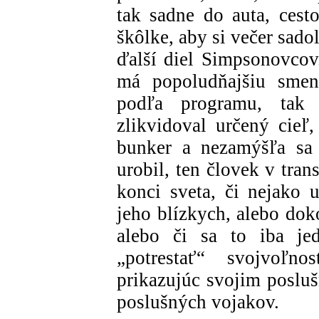
tak sadne do auta, cest
škôlke, aby si večer sadol
ďalší diel Simpsonovcov.
má popoludňajšiu sme
podľa programu, tak
zlikvidoval určený cieľ,
bunker a nezamýšľa sa
urobil, ten človek v tran
konci sveta, či nejako u
jeho blízkych, alebo dok
alebo či sa to iba jed
„potrestať“ svojvoľno
prikazujúc svojim poslu
poslušných vojakov.