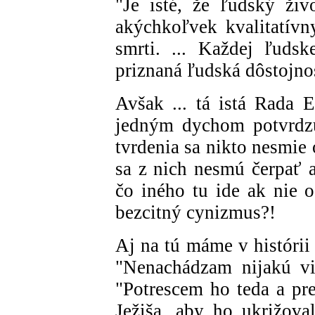
"Je isté, že ľudský ži
akýchkoľvek kvalitatívn
smrti. ... Každej ľuds
priznaná ľudská dôstojno
Avšak ... tá istá Rada E
jedným dychom potvrdzuj
tvrdenia sa nikto nesmie 
sa z nich nesmú čerpať a
čo iného tu ide ak nie 
bezcitný cynizmus?!
Aj na tú máme v histórii 
"Nenachádzam nijakú vi
"Potrescem ho teda a pr
Ježiša, aby ho ukrižova