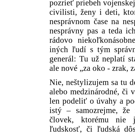
pozrieť priebeh vojenskej 
civilisti, ženy i deti, k
nesprávnom čase na nes
nesprávny pas a teda ic
rádovo niekoľkonásobn
iných ľudí s tým správ
generál: Tu už neplatí s
ale nové „za oko - zrak, z
Nie, neštylizujem sa tu 
alebo medzinárodné, či 
len podeliť o úvahy a po
istý – samozrejme, že 
človek, ktorému nie j
ľudskosť, či ľudská dôs