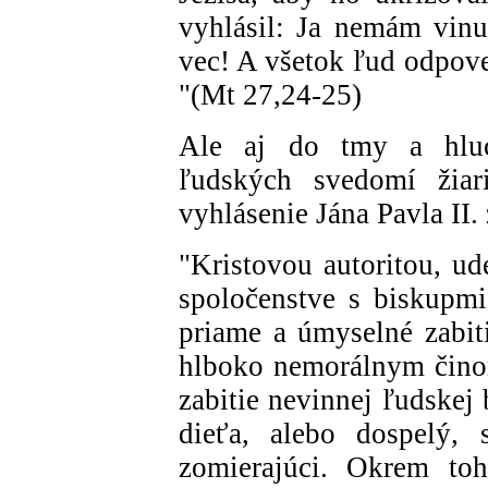
vyhlásil: Ja nemám vinu
vec! A všetok ľud odpove
"(Mt 27,24-25)
Ale aj do tmy a hluc
ľudských svedomí žiar
vyhlásenie Jána Pavla II.
"Kristovou autoritou, ud
spoločenstve s biskupmi
priame a úmyselné zabiti
hlboko nemorálnym čino
zabitie nevinnej ľudskej 
dieťa, alebo dospelý, s
zomierajúci. Okrem to