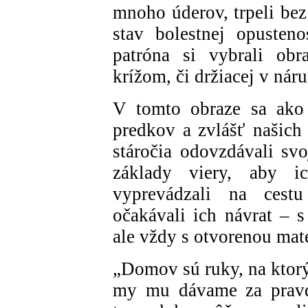
mnoho úderov, trpeli bez
stav bolestnej opusten
patróna si vybrali obr
krížom, či držiacej v ná
V tomto obraze sa ako 
predkov a zvlášť našich 
stáročia odovzdávali sv
základy viery, aby 
vyprevádzali na cestu
očakávali ich návrat – 
ale vždy s otvorenou mat
„Domov sú ruky, na ktorý
my mu dávame za pravdu