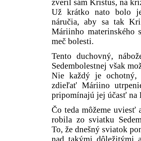
zveril sám Kristus, na kr
Už krátko nato bolo j
náručia, aby sa tak Kri
Máriinho materinského sr
meč bolesti.
Tento duchovný, nábož
Sedembolestnej však mož
Nie každý je ochotný, 
zdieľať Máriino utrpeni
pripomínajú jej účasť na
Čo teda môžeme uviesť a
robila zo sviatku Sedem
To, že dnešný sviatok po
nad takými dôležitými 