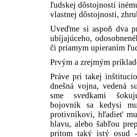
ľudskej dôstojnosti iném
vlastnej dôstojnosti, zhr
Uveďme si aspoň dva prí
ubíjajúceho, odosobnené
či priamym upieraním ľud
Prvým a zrejmým príklad
Práve pri takej inštituc
dnešná vojna, vedená su
sme svedkami šokujú
bojovník sa kedysi mu
protivníkovi, hľadieť m
hlavu, alebo šabľou prep
pritom taký istý osud 