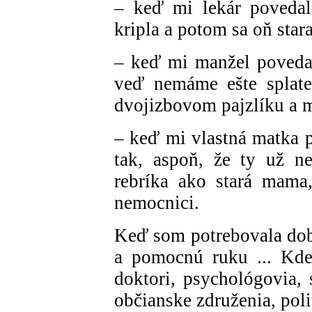
– keď mi lekár povedal:
kripla a potom sa oň stara
– keď mi manžel povedal:
veď nemáme ešte splate
dvojizbovom pajzlíku a m
– keď mi vlastná matka p
tak, aspoň, že ty už n
rebríka ako stará mama
nemocnici.
Keď som potrebovala dobré
a pomocnú ruku ... Kde s
doktori, psychológovia, 
občianske združenia, politi