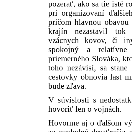
pozerať, ako sa tie isté
pri organizovaní ďalši
pričom hlavnou obavou 
krajín nezastavil to
vzácnych kovov, či in
spokojný a relatívne
priemerného Slováka, kto
toho nezávisí, sa stane
cestovky obnovia last m
bude zľava.
V súvislosti s nedostatk
hovoriť len o vojnách.
Hovorme aj o ďalšom výb