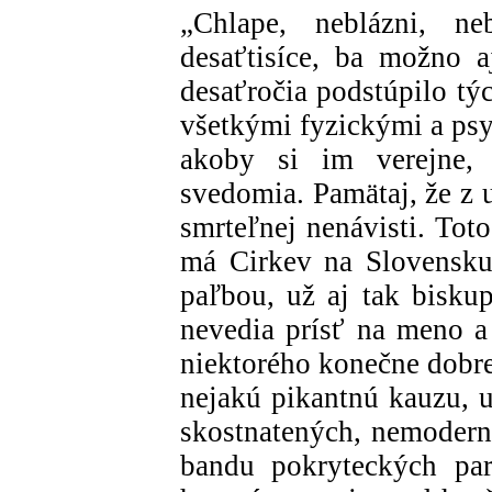
„Chlape, neblázni, n
desaťtisíce, ba možno aj
desaťročia podstúpilo tý
všetkými fyzickými a psy
akoby si im verejne, 
svedomia. Pamätaj, že z u
smrteľnej nenávisti. Toto
má Cirkev na Slovensku
paľbou, už aj tak bisku
nevedia prísť na meno 
niektorého konečne dobre
nejakú pikantnú kauzu, u
skostnatených, nemodern
bandu pokryteckých par