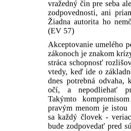
vražedný čin pre seba al
zodpovednosti, ani pria
Žiadna autorita ho nemô
(EV 57)
Akceptovanie umelého pot
zákonoch je znakom kríz
stráca schopnosť rozliš
vtedy, keď ide o základné
dnes potrebná odvaha, 
očí, a nepodliehať 
Takýmto kompromisom 
pravým menom je istou f
sa každý človek - veriac
bude zodpovedať pred s