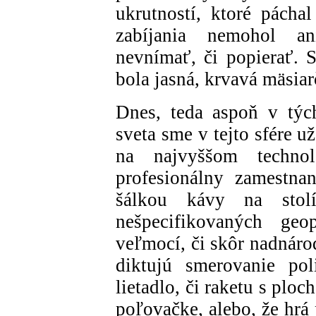
ukrutností, ktoré pách
zabíjania nemohol an
nevnímať, či popierať. S
bola jasná, krvavá mäsiar
Dnes, teda aspoň v tých 
sveta sme v tejto sfére 
na najvyššom techno
profesionálny zamestnan
šálkou kávy na stol
nešpecifikovaných geo
veľmocí, či skôr nadnáro
diktujú smerovanie poli
lietadlo, či raketu s ploc
poľovačke, alebo, že hrá