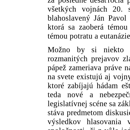
za posledné desaťročia 
všetkých vojnách 20. s
blahoslavený Ján Pavol 
ktorá sa zaoberá témou 
témou potratu a eutanázie
Možno by si niekto 
rozmanitých prejavov zl
pápež zameriava práve n
na svete existujú aj vojn
ktoré zabíjajú hádam eš
teda nové a nebezpeč
legislatívnej scéne sa zá
stáva predmetom diskusi
výsledkov hlasovania 