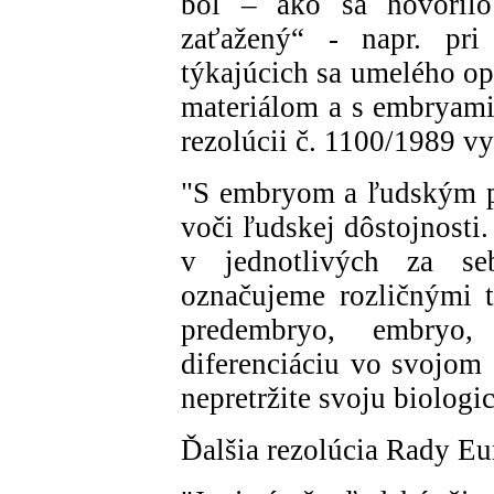
bol – ako sa hovoril
zaťažený“ - napr. pri
týkajúcich sa umelého op
materiálom a s embryami,
rezolúcii č. 1100/1989 vy
"S embryom a ľudským p
voči ľudskej dôstojnosti.
v jednotlivých za seb
označujeme rozličnými t
predembryo, embryo,
diferenciáciu vo svojom
nepretržite svoju biologi
Ďalšia rezolúcia Rady Eu