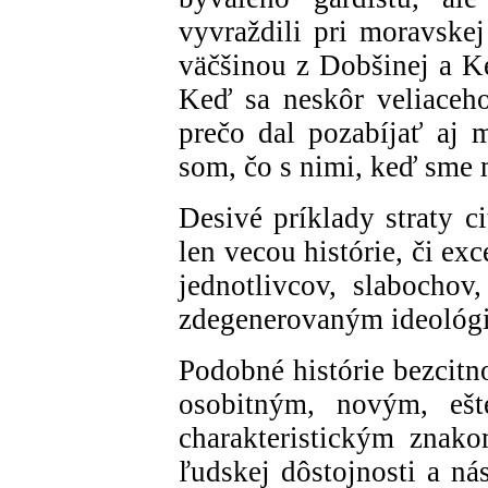
vyvraždili pri moravske
väčšinou z Dobšinej a Ke
Keď sa neskôr veliaceho
prečo dal pozabíjať aj m
som, čo s nimi, keď sme 
Desivé príklady straty cit
len vecou histórie, či e
jednotlivcov, slabochov,
zdegenerovaným ideológ
Podobné histórie bezcitn
osobitným, novým, ešt
charakteristickým znako
ľudskej dôstojnosti a nás