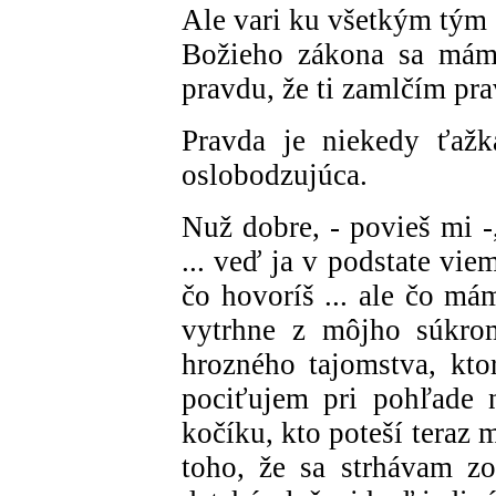
Ale vari ku všetkým tým 
Božieho zákona sa mám 
pravdu, že ti zamlčím pr
Pravda je niekedy ťažká
oslobodzujúca.
Nuž dobre, - povieš mi -
... veď ja v podstate vie
čo hovoríš ... ale čo má
vytrhne z môjho súkro
hrozného tajomstva, kto
pociťujem pri pohľade 
kočíku, kto poteší teraz 
toho, že sa strhávam z