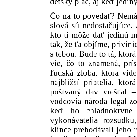
detský plač, aj keď jediný
Čo na to povedať? Nemá
slová sú nedostačujúce.
kto ti môže dať jedinú 
tak, že ťa objíme, privin
s tebou. Bude to tá, ktor
vie, čo to znamená, prís
ľudská zloba, ktorá videl
najbližší priatelia, kt
poštvaný dav vrešťal –
vodcovia národa legalizo
keď ho chladnokrvne a
vykonávatelia rozsudku
klince prebodávali jeho 