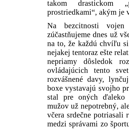
takom drastickom „
prostriedkami“, akým je 
Na bezcitnosti voje
zúčastňujeme dnes už vše
na to, že každú chvíľu s
nejakej tentoraz ešte rela
nepriamy dôsledok ro
ovládajúcich tento sve
rozvášnené davy, lynču
boxe vystavajú svojho pr
stal pre oných ďaleko
mužov už nepotrebný, ale
včera srdečne potriasali
medzi správami zo šport