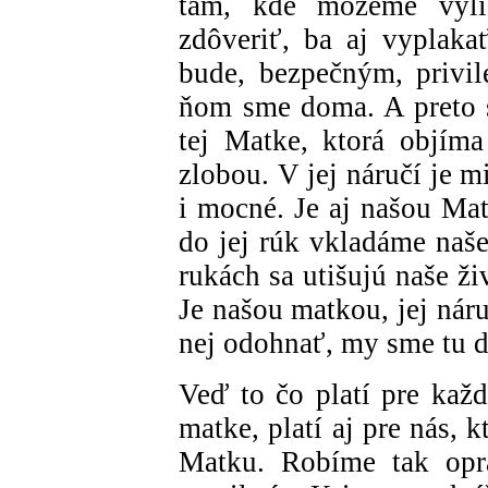
tam, kde môžeme vyli
zdôveriť, ba aj vyplaka
bude, bezpečným, privi
ňom sme doma. A preto sa
tej Matke, ktorá objím
zlobou. V jej náručí je mi
i mocné. Je aj našou Mat
do jej rúk vkladáme naše
rukách sa utišujú naše ži
Je našou matkou, jej nár
nej odohnať, my sme tu 
Veď to čo platí pre každ
matke, platí aj pre nás, 
Matku. Robíme tak opr