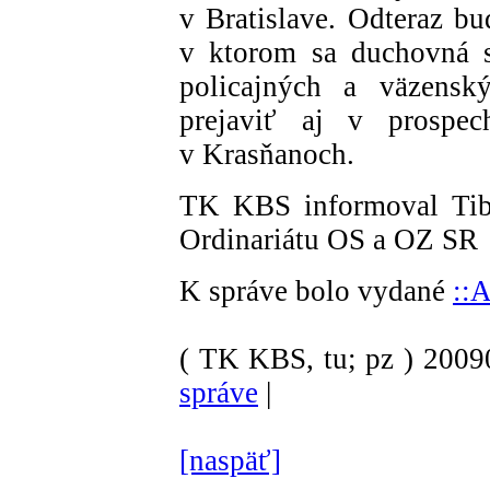
v Bratislave. Odteraz b
v ktorom sa duchovná s
policajných a väzens
prejaviť aj v prospech
v Krasňanoch.
TK KBS informoval Tib
Ordinariátu OS a OZ SR
K správe bolo vydané
::
( TK KBS, tu; pz )
200
správe
|
[naspäť]