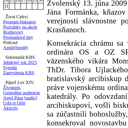
Zvolenský 13. júna 2009 
31
Jána Formánka, kňazov 
Život Cirkvi
verejnosti slávnostne p
Program biskupov
Pozvánky na akcie
Krasňanoch.
Rozhovory
Programové tipy
Konsekrácia chrámu sa v
Podcast:
Apple
|
Spotify
ordinára OS a OZ SR
Sekretariát KBS
väzenského vikára Mons
Jubilejný rok 2025
Synoda
ThDr. Tibora Ujlackého
Zamyslenia KBS
bratislavský arcibiskup 
Pápež Lev XIV.
práve vojenskému ordinar
Životopis
Generálne audiencie
katedrály. Po odovzdan
Anjel Pána
[audio]
Urbi et Orbi
arcibiskupovi, vošli bisk
Aktivity
sa zúčastnili bohoslužby
konsekroval novostavbu k