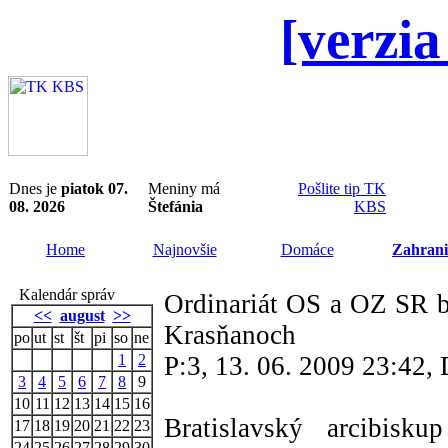
[verzia
Dnes je
piatok 07.
Meniny má
Pošlite tip TK
08. 2026
Štefánia
KBS
Home
Najnovšie
Domáce
Zahrani
Kalendár správ
Ordinariát OS a OZ SR b
<<
august
>>
Krasňanoch
po
ut
st
št
pi
so
ne
1
2
P:3, 13. 06. 2009 23:42
3
4
5
6
7
8
9
10
11
12
13
14
15
16
Bratislavský arcibisku
17
18
19
20
21
22
23
24
25
26
27
28
29
30