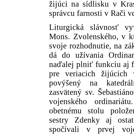
žijúci na sídlisku v K
správcu farnosti v Rači 
Liturgická slávnosť vy
Mons. Zvolenského, v kt
svoje rozhodnutie, na z
dá do užívania Ordin
naďalej plniť funkciu aj f
pre veriacich žijúcich
povýšený na katedrá
zasvätený sv. Šebastián
vojenského ordinariát
obetnému stolu polože
sestry Zdenky aj ostat
spočívali v prvej vo