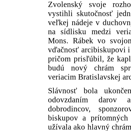
Zvolenský svoje rozho
vystihli skutočnosť jed
veľkej nádeje v duchovn
na sídlisku medzi veri
Mons. Rábek vo svojom 
vďačnosť arcibiskupovi i
pričom prisľúbil, že kap
budú nový chrám spra
veriacim Bratislavskej ar
Slávnosť bola ukončen
odovzdaním darov a
dobrodincov, sponzoro
biskupov a prítomných 
užívala ako hlavný chrám