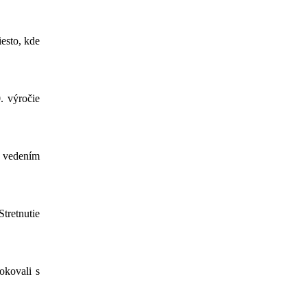
esto, kde
. výročie
 vedením
tretnutie
okovali s