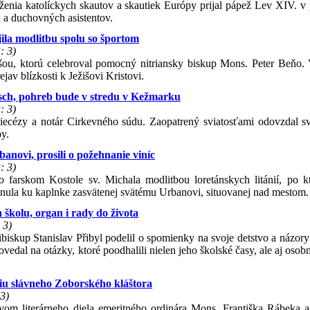
ruženia katolíckych skautov a skautiek Európy prijal pápež Lev XIV. v
h a duchovných asistentov.
jila modlitbu spolu so športom
: 3)
mšou, ktorú celebroval pomocný nitriansky biskup Mons. Peter Beňo. 
ejav blízkosti k Ježišovi Kristovi.
osch, pohreb bude v stredu v Kežmarku
: 3)
diecézy a notár Cirkevného súdu. Zaopatrený sviatosťami odovzdal s
by.
anovi, prosili o požehnanie viníc
: 3)
vo farskom Kostole sv. Michala modlitbou loretánskych litánií, po k
nula ku kaplnke zasvätenej svätému Urbanovi, situovanej nad mestom.
školu, organ i rady do života
 3)
cibiskup Stanislav Přibyl podelil o spomienky na svoje detstvo a názory
vedal na otázky, ktoré poodhalili nielen jeho školské časy, ale aj oso
riu slávneho Zoborského kláštora
3)
tvom literárneho diela emeritného ordinára Mons. Františka Rábeka a i