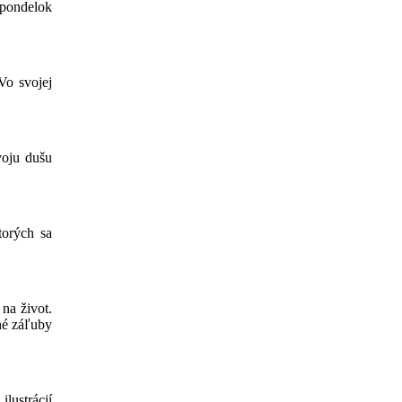
 pondelok
Vo svojej
voju dušu
torých sa
 na život.
bné záľuby
lustrácií