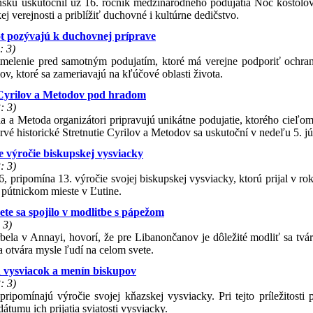
sku uskutočnil už 16. ročník medzinárodného podujatia Noc kostolov
kej verejnosti a priblížiť duchovné i kultúrne dedičstvo.
t pozývajú k duchovnej príprave
: 3)
tmelenie pred samotným podujatím, ktoré má verejne podporiť ochran
ov, ktoré sa zameriavajú na kľúčové oblasti života.
e Cyrilov a Metodov pod hradom
: 3)
rila a Metoda organizátori pripravujú unikátne podujatie, ktorého cieľom
vé historické Stretnutie Cyrilov a Metodov sa uskutoční v nedeľu 5. jú
e výročie biskupskej vysviacky
: 3)
, pripomína 13. výročie svojej biskupskej vysviacky, ktorú prijal v r
 pútnickom mieste v Ľutine.
vete sa spojilo v modlitbe s pápežom
 3)
ela v Annayi, hovorí, že pre Libanončanov je dôležité modliť sa tvár
 otvára mysle ľudí na celom svete.
 vysviacok a menín biskupov
: 3)
pripomínajú výročie svojej kňazskej vysviacky. Pri tejto príležitosti
átumu ich prijatia sviatosti vysviacky.