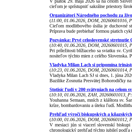
V piatok 29. mája 2026 sa na celom Sloven
cieľom je sprístupniť sakrálne priestory širo
Organizátori Národného pochodu za živo
(
11:00, 01.06.2026, DOM, 20260601016, P
Cieľom modlitbového úsilia je duchovné s
Príprava bude prebiehať formou piatich cykl
Pozvánka: Prvé celoslovenské stretnuti
(
10:40, 01.06.2026, DOM, 20260601015, P
Pri príležitosti blížiaceho sa sviatku sv. Cy
nositeľov týchto mien z celého Slovenska. Pr
Vladyka Milan Lach si pripomína trinást
(
10:23, 01.06.2026, DOM, 20260601014, P
Vladyka Milan Lach SJ si dnes, 1. júna 2026
Bazilike Zosnutia Presvätej Bohorodičky na
Stotisíc ľudí v 200 svätyniach na celom s
(
10:10, 01.06.2026, ZAH, 20260601013, P:
Youhanna Semaan, mních z kláštora sv. Šarb
kríze, bombardovaniu a úteku ľudí. Modlitba
Prehľad výročí biskupských a kňazských
(
10:00, 01.06.2026, DOM, 20260601012, P
V mesiaci jún si viacerí slovenskí biskupi 
chronologický prehľad týchto jubileí podľa d