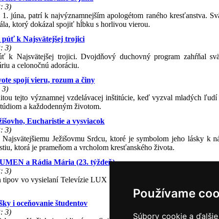
: 3)
i 1. júna, patrí k najvýznamnejším apologétom raného kresťanstva. Svä
a, ktorý dokázal spojiť hĺbku s horlivou vierou.
púť k Najsvätejšej trojici
: 3)
úť k Najsvätejšej trojici. Dvojdňový duchovný program zahŕňal sv
riu a celonočnú adoráciu.
vote spojí vieru, rozum a činy
 3)
itou tejto významnej vzdelávacej inštitúcie, keď vyzval mladých ľudí 
, štúdiom a každodenným životom.
išovho, Eucharistie a vysviacok
: 3)
u Najsvätejšiemu Ježišovmu Srdcu, ktoré je symbolom jeho lásky k n
tiu, ktorá je prameňom a vrcholom kresťanského života.
LUMEN a Rádia Mária (23. týždeň)
: 3)
tipov vo vysielaní Televízie LUX a Rádia LUMEN na týždeň od 1. d
Používame coo
ky i oceňovanie študentov
: 3)
Súbory cookie a ďalšie