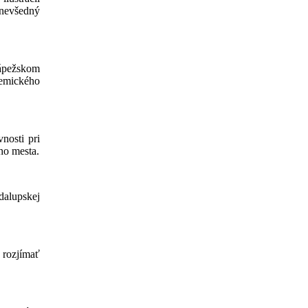
 nevšedný
Pápežskom
demického
nosti pri
ého mesta.
dalupskej
 rozjímať