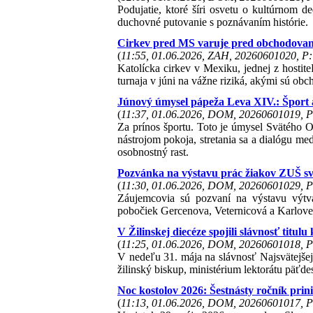
Podujatie, ktoré šíri osvetu o kultúrnom d
duchovné putovanie s poznávaním histórie.
Cirkev pred MS varuje pred obchodovan
(
11:55, 01.06.2026, ZAH, 20260601020, P:
Katolícka cirkev v Mexiku, jednej z hostit
turnaja v júni na vážne riziká, akými sú ob
Júnový úmysel pápeža Leva XIV.: Šport a
(
11:37, 01.06.2026, DOM, 20260601019, P
Za prínos športu. Toto je úmysel Svätého O
nástrojom pokoja, stretania sa a dialógu me
osobnostný rast.
Pozvánka na výstavu prác žiakov ZUŠ sv
(
11:30, 01.06.2026, DOM, 20260601029, P
Záujemcovia sú pozvaní na výstavu výtva
pobočiek Gercenova, Veternicová a Karlovesk
V Žilinskej diecéze spojili slávnosť titulu
(
11:25, 01.06.2026, DOM, 20260601018, P
V nedeľu 31. mája na slávnosť Najsvätejšej T
žilinský biskup, ministérium lektorátu päťde
Noc kostolov 2026: Šestnásty ročník prin
(
11:13, 01.06.2026, DOM, 20260601017, P