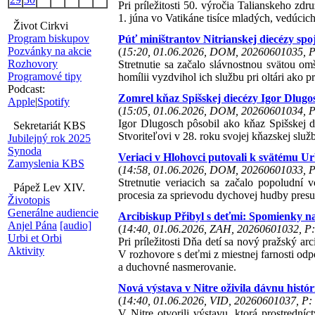
Pri príležitosti 50. výročia Talianskeho zd
1. júna vo Vatikáne tisíce mladých, vedúcic
Život Cirkvi
Program biskupov
Púť miništrantov Nitrianskej diecézy spo
Pozvánky na akcie
(
15:20, 01.06.2026, DOM, 20260601035, P
Rozhovory
Stretnutie sa začalo slávnostnou svätou o
Programové tipy
homílii vyzdvihol ich službu pri oltári ako pr
Podcast:
Zomrel kňaz Spišskej diecézy Igor Dlug
Apple
|
Spotify
(
15:05, 01.06.2026, DOM, 20260601034, P
Igor Dlugosch pôsobil ako kňaz Spišskej 
Sekretariát KBS
Stvoriteľovi v 28. roku svojej kňazskej služ
Jubilejný rok 2025
Synoda
Veriaci v Hlohovci putovali k svätému Urb
Zamyslenia KBS
(
14:58, 01.06.2026, DOM, 20260601033, P
Stretnutie veriacich sa začalo popoludní 
Pápež Lev XIV.
procesia za sprievodu dychovej hudby presu
Životopis
Generálne audiencie
Arcibiskup Přibyl s deťmi: Spomienky na 
Anjel Pána
[audio]
(
14:40, 01.06.2026, ZAH, 20260601032, P:
Urbi et Orbi
Pri príležitosti Dňa detí sa nový pražský ar
Aktivity
V rozhovore s deťmi z miestnej farnosti odpo
a duchovné nasmerovanie.
Nová výstava v Nitre oživila dávnu histó
(
14:40, 01.06.2026, VID, 20260601037, P: 
V Nitre otvorili výstavu, ktorá prostredníc