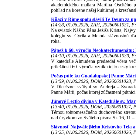
akademického maliara Martina Oscitého p
pohľad na korene našej kultúrnej a kresťansk
Kňazi v Ríme spolu slávili Te Deum za u
(
14:28, 01.06.2026, ZAH, 20260601031, P:
Na sviatok Nášho Pána Ježiša Krista, Najvy
kolégiu sv. Cyrila a Metoda slávnostnú 
roka.
Pápež k 60. výročiu Neokatechumenátu: E
(
14:10, 01.06.2026, ZAH, 20260601030, P:
V katedrále Almudena predsedal včera večer
príležitosti 60. výročia vzniku tejto cesty k
Počas púte ku Guadalupskej Panne Márii 
(
13:59, 01.06.2026, DOM, 20260601028, P
V Diecéznej svätyni sv. Andreja – Svora
Panne Márii, počas ktorej zúčastnení pútnici 
Júnové Lectio divina v Katedrále sv. Mart
(
13:40, 01.06.2026, DOM, 20260601027, P
Témou tohtomesačného duchovného stretnutia
nad úryvkom zo Svätého písma Sk 16, 11 – 
Slávnosť Najsvätejšieho Kristovho Tela a
(
13:25, 01.06.2026, DOM, 20260601026, P