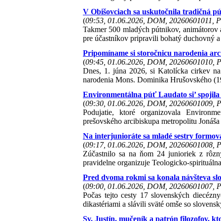
V Obišovciach sa uskutočnila tradičná pú
(
09:53, 01.06.2026, DOM, 20260601011, P
Takmer 500 mladých pútnikov, animátorov a 
pre účastníkov pripravili bohatý duchovný 
Pripomíname si storočnicu narodenia ar
(
09:45, 01.06.2026, DOM, 20260601010, P
Dnes, 1. júna 2026, si Katolícka cirkev n
narodenia Mons. Dominika Hrušovského (1
Environmentálna púť Laudato si’ spojila 
(
09:30, 01.06.2026, DOM, 20260601009, P
Podujatie, ktoré organizovala Environ
prešovského arcibiskupa metropolitu Jonáša 
Na interjunioráte sa mladé sestry formov
(
09:17, 01.06.2026, DOM, 20260601008, P
Zúčastnilo sa na ňom 24 junioriek z rôzn
pravidelne organizuje Teologicko-spirituá
Pred dvoma rokmi sa konala návšteva sl
(
09:00, 01.06.2026, DOM, 20260601007, P
Počas tejto cesty 17 slovenských diecézn
dikastériami a slávili sväté omše so sloven
Sv. Justín, mučeník a patrón filozofov, kt