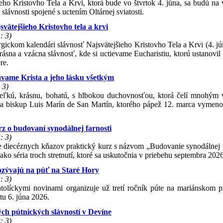
jšieho Kristovho Tela a Krvi, ktorá bude vo štvrtok 4. júna, sa budú na
lávnosti spojené s uctením Oltárnej sviatosti.
svätejšieho Kristovho tela a krvi
: 3)
urgickom kalendári slávnosť Najsvätejšieho Kristovho Tela a Krvi (4. j
rásna a vzácna slávnosť, kde si uctievame Eucharistiu, ktorú ustanovil
re.
vame Krista a jeho lásku všetkým
 3)
veľkú, krásnu, bohatú, s hlbokou duchovnosťou, ktorá čelí mnohým
va biskup Luis Marín de San Martín, ktorého pápež 12. marca vymenov
z o budovaní synodálnej farnosti
: 3)
re diecéznych kňazov praktický kurz s názvom „Budovanie synodálnej f
ko séria troch stretnutí, ktoré sa uskutočnia v priebehu septembra 2026
pozývajú na púť na Staré Hory
: 3)
atolíckymi novinami organizuje už tretí ročník púte na mariánskom 
tu 6. júna 2026.
ch pútnických slávností v Devíne
: 3)