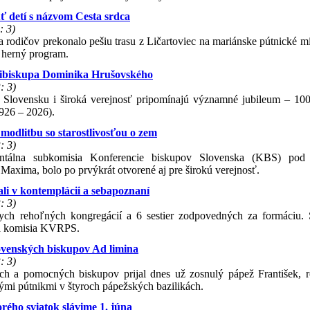
ť detí s názvom Cesta srdca
: 3)
rodičov prekonalo pešiu trasu z Ličartoviec na mariánske pútnické mi
a herný program.
cibiskupa Dominika Hrušovského
: 3)
a Slovensku i široká verejnosť pripomínajú významné jubileum – 100
926 – 2026).
modlitbu so starostlivosťou o zem
: 3)
mentálna subkomisia Konferencie biskupov Slovenska (KBS) pod
Maxima, bolo po prvýkrát otvorené aj pre širokú verejnosť.
ali v kontemplácii a sebapoznaní
: 3)
ych rehoľných kongregácií a 6 sestier zodpovedných za formáciu. S
lna komisia KVRPS.
ovenských biskupov Ad limina
: 3)
ych a pomocných biskupov prijal dnes už zosnulý pápež František, r
skými pútnikmi v štyroch pápežských bazilikách.
orého sviatok slávime 1. júna