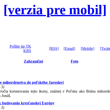
[verzia pre mobil]
Pošlite tip TK
[RSS]
[Email]
[Mobile]
[Twitt
KBS
Zahraničné
Foto
ne milosrdenstva do poľského Jaroslavi
 3)
 výročia korunovania tejto ikony, známej v Poľsku ako Brána milosrde
a Jonáš.
k budovaniu kresťanskej Európy
 3)