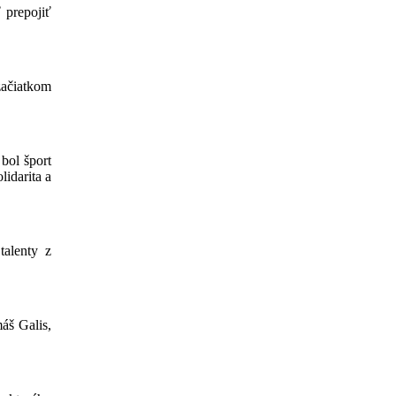
 prepojiť
začiatkom
bol šport
lidarita a
talenty z
máš Galis,