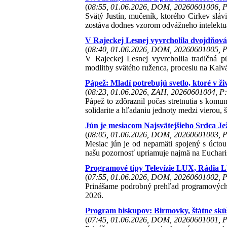
(
08:55, 01.06.2026, DOM, 20260601006, P
Svätý Justín, mučeník, ktorého Cirkev sláv
zostáva dodnes vzorom odvážneho intelektuál
V Rajeckej Lesnej vyvrcholila dvojdňová 
(
08:40, 01.06.2026, DOM, 20260601005, P
V Rajeckej Lesnej vyvrcholila tradičná p
modlitby svätého ruženca, procesiu na Kalvá
Pápež: Mladí potrebujú svetlo, ktoré v ži
(
08:23, 01.06.2026, ZAH, 20260601004, P:
Pápež to zdôraznil počas stretnutia s komun
solidarite a hľadaniu jednoty medzi vierou
Jún je mesiacom Najsvätejšieho Srdca Jež
(
08:05, 01.06.2026, DOM, 20260601003, P
Mesiac jún je od nepamäti spojený s úcto
našu pozornosť upriamuje najmä na Eucharis
Programové tipy Televízie LUX, Rádia 
(
07:55, 01.06.2026, DOM, 20260601002, P
Prinášame podrobný prehľad programových 
2026.
Program biskupov: Birmovky, štátne skúš
(
07:45, 01.06.2026, DOM, 20260601001, P