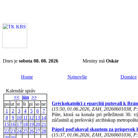
Dnes je
sobota 08. 08. 2026
Meniny má
Oskár
Home
Najnovšie
Domáce
Kalendár správ
<<
jún
>>
Gréckokatolíci z eparchií putovali k Brá
po
ut
st
št
pi
so
ne
(
15:50, 01.06.2026, ZAH, 20260601038, P:
1
2
3
4
5
6
7
Púte, ktorá sa konala pri príležitosti 30.
8
9
10
11
12
13
14
zúčastnil aj prešovský arcibiskup metropolit
15
16
17
18
19
20
21
Pápež poďakoval skautom za príspevok 
22
23
24
25
26
27
28
(
15:37, 01.06.2026, ZAH, 20260601036, P:
29
30