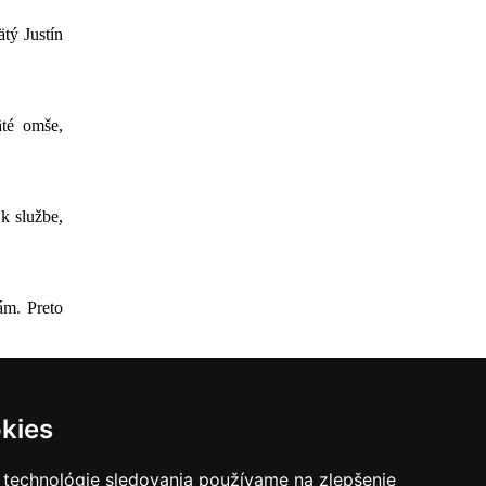
tý Justín
äté omše,
k službe,
ám. Preto
o 7. júna
kies
 technológie sledovania používame na zlepšenie