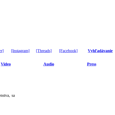
er]
[Instagram]
[Threads]
[Facebook]
Vyhľadávanie
Video
Audio
Press
nstva, sa