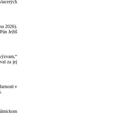
 viacerých
úna 2026).
 Pán Ježiš
 výzvam,“
al za jej
arnosti v
.
pútnickom