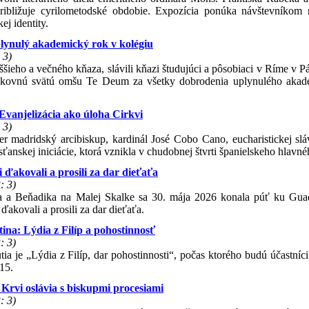
ribližuje cyrilometodské obdobie. Expozícia ponúka návštevníkom
ej identity.
plynulý akademický rok v kolégiu
 3)
ššieho a večného kňaza, slávili kňazi študujúci a pôsobiaci v Ríme v 
ďakovnú svätú omšu Te Deum za všetky dobrodenia uplynulého aka
vanjelizácia ako úloha Cirkvi
 3)
 madridský arcibiskup, kardinál José Cobo Cano, eucharistickej sláv
resťanskej iniciácie, ktorá vznikla v chudobnej štvrti španielskeho hlavn
ďakovali a prosili za dar dieťaťa
: 3)
da a Beňadika na Malej Skalke sa 30. mája 2026 konala púť ku Gua
ďakovali a prosili za dar dieťaťa.
ina: Lýdia z Filíp a pohostinnosť
: 3)
 je „Lýdia z Filíp, dar pohostinnosti“, počas ktorého budú účastníci
15.
 Krvi oslávia s biskupmi procesiami
: 3)