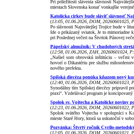
Pri príležitosti slávenia slávnosti Najsväte
miestach Slovenska konať vonkajšie verejné s
Katolícka cirkev bude sláviť slávnosť Naj
(
13:05, 01.06.2026, DOM, 20260601025, P
Po slávnosti Najsvätejšej Trojice bude v lit
Ide o prikázaný sviatok. Je to mimoriadne k
pri Poslednej večeri na Štvrtok Pánovej veče
Pápežský almužník: V chudobných stretá
(
12:58, 01.06.2026, ZAH, 20260601024, P:
„Našiel som obrovskú inštitúciu – veľmi 
hovorí o Dikastériu pre službu milosrdenst
nového prefekta.
Spišská diecéza ponúka kňazom nový kur
(
12:40, 01.06.2026, DOM, 20260601023, P
Synodálny tím Spišskej diecézy pripravil p
praxi“. Vzdelávací program je koncipovaný a
Spolok sv. Vojtecha a Katolícke noviny 
(
12:23, 01.06.2026, DOM, 20260601022, P
Spolok svätého Vojtecha v spolupráci s K
mieste Staré Hory, ktorá sa uskutoční v sobo
Pozvánka: Štvrtý ročník Cyrilo-metodský
(
12:05, 01.06.2026, DOM, 20260601021, P