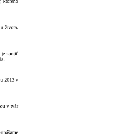
, ktorého
u života.
 je spojiť
la.
oku 2013 v
ou v tvár
 prinášame