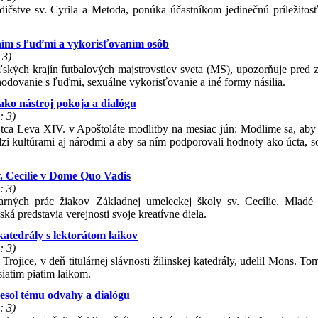
edičstve sv. Cyrila a Metoda, ponúka účastníkom jedinečnú príležitosť
ím s ľuďmi a vykorisťovaním osôb
 3)
eľských krajín futbalových majstrovstiev sveta (MS), upozorňuje pred 
chodovanie s ľuďmi, sexuálne vykorisťovanie a iné formy násilia.
ko nástroj pokoja a dialógu
: 3)
tca Leva XIV. v Apoštoláte modlitby na mesiac jún: Modlime sa, aby 
dzi kultúrami aj národmi a aby sa ním podporovali hodnoty ako úcta, so
. Cecílie v Dome Quo Vadis
: 3)
rných prác žiakov Základnej umeleckej školy sv. Cecílie. Mladé 
á predstavia verejnosti svoje kreatívne diela.
 katedrály s lektorátom laikov
: 3)
rojice, v deň titulárnej slávnosti žilinskej katedrály, udelil Mons. To
siatim piatim laikom.
iesol tému odvahy a dialógu
: 3)