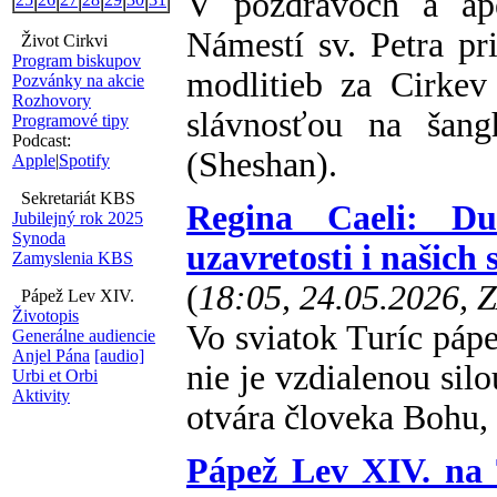
V pozdravoch a ap
Námestí sv. Petra p
Život Cirkvi
Program biskupov
modlitieb za Cirkev
Pozvánky na akcie
Rozhovory
slávnosťou na šan
Programové tipy
Podcast:
(Sheshan).
Apple
|
Spotify
Sekretariát KBS
Regina Caeli: Du
Jubilejný rok 2025
Synoda
uzavretosti i našich 
Zamyslenia KBS
(
18:05, 24.05.2026, 
Pápež Lev XIV.
Životopis
Vo sviatok Turíc páp
Generálne audiencie
Anjel Pána
[audio]
nie je vzdialenou sil
Urbi et Orbi
Aktivity
otvára človeka Bohu, 
Pápež Lev XIV. na 