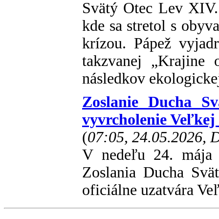
Svätý Otec Lev XIV.
kde sa stretol s oby
krízou. Pápež vyjadr
takzvanej „Krajine 
následkov ekologickej
Zoslanie Ducha Sv
vyvrcholenie Veľkej
(
07:05, 24.05.2026,
V nedeľu 24. mája 
Zoslania Ducha Svät
oficiálne uzatvára V