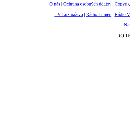
O nás
|
Ochrana osobných údajov
|
Copyrig
TV Lux naživo
|
Rádio Lumen
|
Rádio V
Nas
(c) T