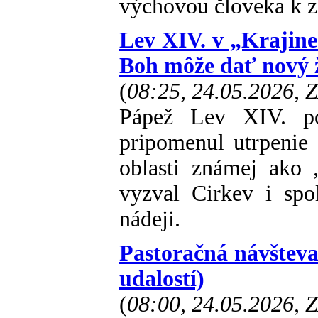
výchovou človeka k z
Lev XIV. v „Krajine
Boh môže dať nový 
(
08:25, 24.05.2026, 
Pápež Lev XIV. po
pripomenul utrpenie 
oblasti známej ako 
vyzval Cirkev i spo
nádeji.
Pastoračná návšteva
udalostí)
(
08:00, 24.05.2026, 