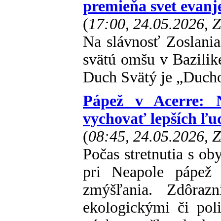
premieňa svet evanj
(
17:00, 24.05.2026, 
Na slávnosť Zoslani
svätú omšu v Bazilike
Duch Svätý je „Ducho
Pápež v Acerre: N
vychovať lepších ľu
(
08:45, 24.05.2026, 
Počas stretnutia s ob
pri Neapole pápež
zmýšľania. Zdôraz
ekologickými či pol