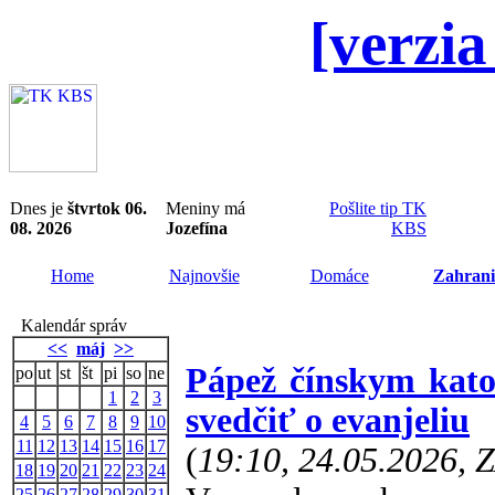
[verzia
Dnes je
štvrtok 06.
Meniny má
Pošlite tip TK
08. 2026
Jozefína
KBS
Home
Najnovšie
Domáce
Zahrani
Kalendár správ
<<
máj
>>
Pápež čínskym kato
po
ut
st
št
pi
so
ne
1
2
3
svedčiť o evanjeliu
4
5
6
7
8
9
10
11
12
13
14
15
16
17
(
19:10, 24.05.2026, 
18
19
20
21
22
23
24
25
26
27
28
29
30
31