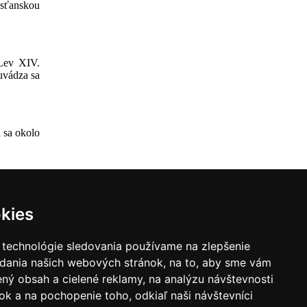
esťanskou
 Lev XIV.
uvádza sa
 sa okolo
kies
 technológie sledovania používame na zlepšenie
adania našich webových stránok, na to, aby sme vám
ný obsah a cielené reklamy, na analýzu návštevnosti
ovorcov diecéz
k a na pochopenie toho, odkiaľ naši návštevníci