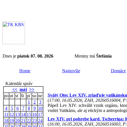
Dnes je
piatok 07. 08. 2026
Meniny má
Štefánia
Home
Najnovšie
Domáce
Kalendár správ
<<
máj
>>
Svätý Otec Lev XIV. zriaďuje vatikánsku
po
ut
st
št
pi
so
ne
(
17:00, 16.05.2026, ZAH, 20260516004, P:
1
2
3
Pápež Lev XIV. schválil vznik orgánu, ktorý
4
5
6
7
8
9
10
vnútri Vatikánu, ale aj etickým a antropolo
11
12
13
14
15
16
17
Lev XIV. pri pohrebe kard. Tscherriga: Kr
18
19
20
21
22
23
24
(
16:00, 16.05.2026, ZAH, 20260516003, P:
25
26
27
28
29
30
31