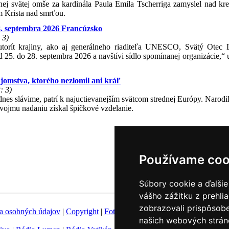
ej svätej omše za kardinála Paula Emila Tscherriga zamyslel nad kr
m Krista nad smrťou.
28. septembra 2026 Francúzsko
 3)
utorít krajiny, ako aj generálneho riaditeľa UNESCO, Svätý Otec
 25. do 28. septembra 2026 a navštívi sídlo spomínanej organizácie,“ 
omstva, ktorého nezlomil ani kráľ
: 3)
s slávime, patrí k najuctievanejším svätcom strednej Európy. Narodil
vojmu nadaniu získal špičkové vzdelanie.
Používame coo
Súbory cookie a ďalšie
vášho zážitku z prehli
zobrazovali prispôsobe
a osobných údajov
|
Copyright
|
Fotobanka
|
Hovorca KBS
|
Zoznam h
našich webových stráno