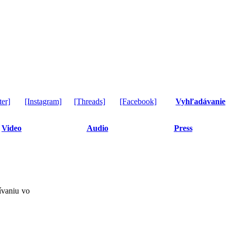
ter]
[Instagram]
[Threads]
[Facebook]
Vyhľadávanie
Video
Audio
Press
žívaniu vo