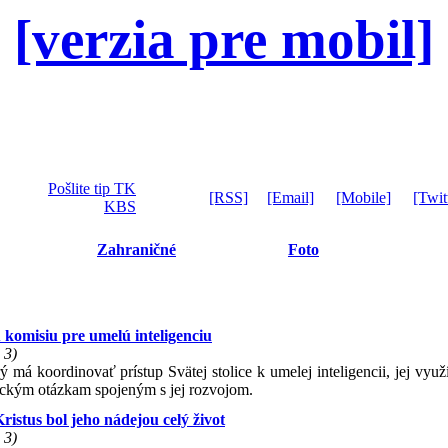
[verzia pre mobil]
Pošlite tip TK
[RSS]
[Email]
[Mobile]
[Twit
KBS
Zahraničné
Foto
 komisiu pre umelú inteligenciu
 3)
 má koordinovať prístup Svätej stolice k umelej inteligencii, jej vyu
gickým otázkam spojeným s jej rozvojom.
istus bol jeho nádejou celý život
 3)