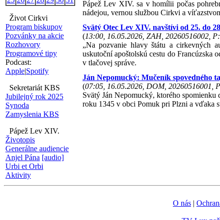
Pápež Lev XIV. sa v homílii počas pohrebn
nádejou, vernou službou Cirkvi a víťazstvo
Život Cirkvi
Program biskupov
Svätý Otec Lev XIV. navštívi od 25. do 
Pozvánky na akcie
(
13:00, 16.05.2026, ZAH, 20260516002, P:
Rozhovory
„Na pozvanie hlavy štátu a cirkevných a
Programové tipy
uskutoční apoštolskú cestu do Francúzska od
Podcast:
v tlačovej správe.
Apple
|
Spotify
Ján Nepomucký: Mučeník spovedného taj
(
07:05, 16.05.2026, DOM, 20260516001, P
Sekretariát KBS
Svätý Ján Nepomucký, ktorého spomienku dne
Jubilejný rok 2025
roku 1345 v obci Pomuk pri Plzni a vďaka s
Synoda
Zamyslenia KBS
Pápež Lev XIV.
Životopis
Generálne audiencie
Anjel Pána
[audio]
Urbi et Orbi
Aktivity
O nás
|
Ochran