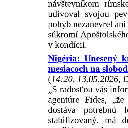
návštevníkom rímsk
udivoval svojou pev
pohyb nezanevrel ani 
súkromí Apoštolského 
v kondícii.
Nigéria: Unesený k
mesiacoch na slobod
(
14:20, 13.05.2026,
„S radosťou vás info
agentúre Fides, „že
dostáva potrebnú l
stabilizovaný, má 