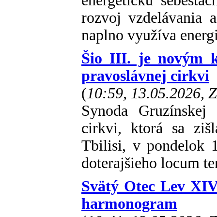
energetickú sebesta
rozvoj vzdelávania 
naplno využíva energi
Šio III. je novým 
pravoslávnej cirkvi
(
10:59, 13.05.2026, 
Synoda Gruzínskej a
cirkvi, ktorá sa ziš
Tbilisi, v pondelok 1
doterajšieho locum te
Svätý Otec Lev XIV.
harmonogram