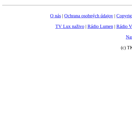
O nás
|
Ochrana osobných údajov
|
Copyrig
TV Lux naživo
|
Rádio Lumen
|
Rádio V
Nas
(c) T