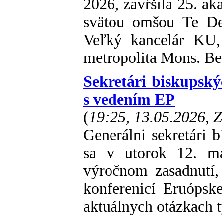
2026, zavŕšila 25. ak
svätou omšou Te De
Veľký kancelár KU,
metropolita Mons. Be
Sekretári biskupský
s vedením EP
(
19:25, 13.05.2026, 
Generálni sekretári 
sa v utorok 12. má
výročnom zasadnutí,
konferenicí Eruópsk
aktuálnych otázkach t