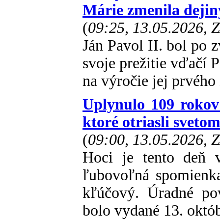
Márie zmenila dejin
(
09:25, 13.05.2026, 
Ján Pavol II. bol po 
svoje prežitie vďačí 
na výročie jej prvého
Uplynulo 109 rokov
ktoré otriasli sveto
(
09:00, 13.05.2026, 
Hoci je tento deň v
ľubovoľná spomienka
kľúčový. Úradné po
bolo vydané 13. októ