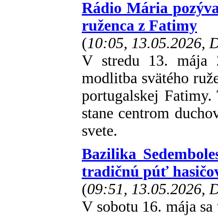
Rádio Mária pozýva
ruženca z Fatimy
(
10:05, 13.05.2026,
V stredu 13. mája 
modlitba svätého ruže
portugalskej Fatimy.
stane centrom duchov
svete.
Bazilika Sedembole
tradičnú púť hasičo
(
09:51, 13.05.2026,
V sobotu 16. mája sa 