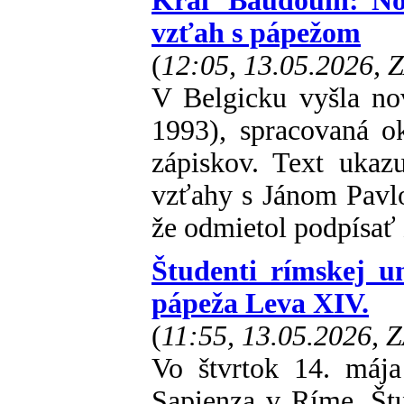
Kráľ Baudouin: Nov
vzťah s pápežom
(
12:05, 13.05.2026, 
V Belgicku vyšla no
1993), spracovaná o
zápiskov. Text ukaz
vzťahy s Jánom Pavlom
že odmietol podpísať 
Študenti rímskej u
pápeža Leva XIV.
(
11:55, 13.05.2026, 
Vo štvrtok 14. mája
Sapienza v Ríme. Štud