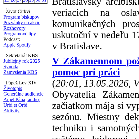
Bratislavský arcibi
veriacich na osl
Život Cirkvi
Program biskupov
komunikačných pros
Pozvánky na akcie
Rozhovory
uskutoční v nedeľu 17
Programové tipy
Podcast:
v Bratislave.
Apple
|
Spotify
Sekretariát KBS
V Zákamennom požeh
Jubilejný rok 2025
Synoda
pomoc pri práci
Zamyslenia KBS
(
20:01, 13.05.2026, 
Pápež Lev XIV.
Životopis
Obyvatelia Zákamen
Generálne audiencie
Anjel Pána
[audio]
začiatkom mája si vyp
Urbi et Orbi
Aktivity
sezónu. Miestny dek
techniku i samotných