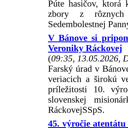
Púte hasičov, ktorá
zbory z rôznych 
Sedembolestnej Panny
V Bánove si pripom
Veroniky Ráckovej
(
09:35, 13.05.2026,
Farský úrad v Bánov
veriacich a širokú 
príležitosti 10. vý
slovenskej misioná
RáckovejSSpS.
45. výročie atentátu