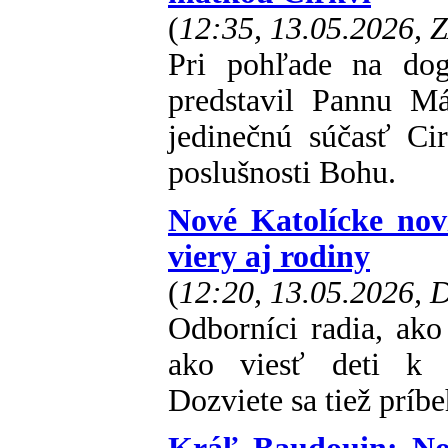
(
12:35, 13.05.2026, 
Pri pohľade na dog
predstavil Pannu Má
jedinečnú súčasť Cir
poslušnosti Bohu.
Nové Katolícke novi
viery aj rodiny
(
12:20, 13.05.2026,
Odborníci radia, ak
ako viesť deti k b
Dozviete sa tiež príbe