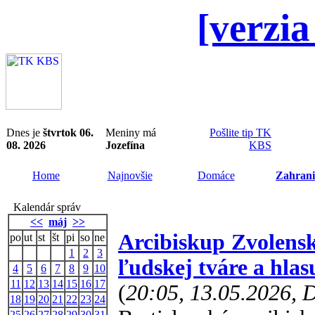
[verzia
Dnes je
štvrtok 06.
Meniny má
Pošlite tip TK
08. 2026
Jozefína
KBS
Home
Najnovšie
Domáce
Zahrani
Kalendár správ
<<
máj
>>
Arcibiskup Zvolens
po
ut
st
št
pi
so
ne
1
2
3
ľudskej tváre a hlas
4
5
6
7
8
9
10
11
12
13
14
15
16
17
(
20:05, 13.05.2026,
18
19
20
21
22
23
24
25
26
27
28
29
30
31