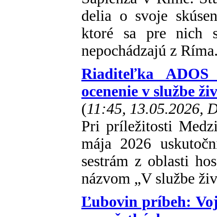
delia o svoje skúsen
ktoré sa pre nich s
nepochádzajú z Ríma
Riaditeľka ADOS 
ocenenie v službe ži
(
11:45, 13.05.2026, 
Pri príležitosti Medz
mája 2026 uskutočn
sestrám z oblasti hos
názvom „V službe živ
Ľubovin príbeh: Vo