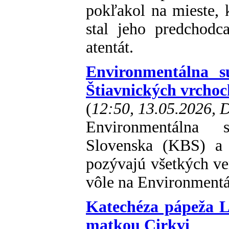
pokľakol na mieste, 
stal jeho predchodc
atentát.
Environmentálna 
Štiavnických vrchoc
(
12:50, 13.05.2026,
Environmentálna 
Slovenska (KBS) a 
pozývajú všetkých ver
vôle na Environmentá
Katechéza pápeža L
matkou Cirkvi