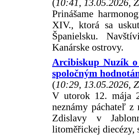
(
10:41, 13.05.2026, 
Prinášame harmonogr
XIV., ktorá sa usk
Španielsku. Navští
Kanárske ostrovy.
Arcibiskup Nuzík o
spoločným hodnotá
(
10:29, 13.05.2026, 
V utorok 12. mája 
neznámy páchateľ z re
Zdislavy v Jablon
litoměřickej diecézy,