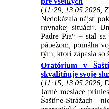
pre všetkých
(
11:29, 13.05.2026, 
Nedokázala nájsť poko
rovnakej situácii. 
Padre Pia“ – stal sa 
pápežom, pomáha voj
tým, ktorí zápasia so
Oratórium v Šašt
skvalitňuje svoje sl
(
11:15, 13.05.2026,
Jarné mesiace prinie
Šaštíne-Strážach n